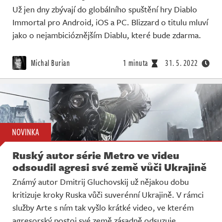
Už jen dny zbývají do globálního spuštění hry Diablo
Immortal pro Android, iOS a PC. Blizzard o titulu mluví
jako o nejambicióznějším Diablu, které bude zdarma.
Michal Burian
1 minuta
31. 5. 2022
NOVINKA
Ruský autor série Metro ve videu
odsoudil agresi své země vůči Ukrajině
Známý autor Dmitrij Gluchovskij už nějakou dobu
kritizuje kroky Ruska vůči suverénní Ukrajině. V rámci
služby Arte s ním tak vyšlo krátké video, ve kterém
agresorský postoj své země zásadně odsuzuje.