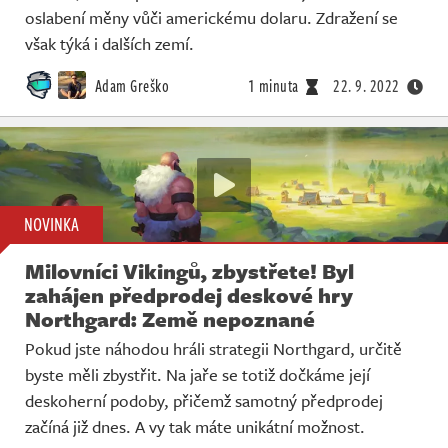
oslabení měny vůči americkému dolaru. Zdražení se
však týká i dalších zemí.
Adam Greško
1 minuta
22. 9. 2022
NOVINKA
Milovníci Vikingů, zbystřete! Byl
zahájen předprodej deskové hry
Northgard: Země nepoznané
Pokud jste náhodou hráli strategii Northgard, určitě
byste měli zbystřit. Na jaře se totiž dočkáme její
deskoherní podoby, přičemž samotný předprodej
začíná již dnes. A vy tak máte unikátní možnost.