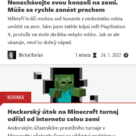
Nenechávejte svou konzoli na zemi.
Může se rychle zanést prachem
Někteří hráči mohou své konzole z nedostatku místa
umístit na zem. Sám jsem takhle kdysi měl PlayStation
4, protože na stole zkrátka nebylo místo. Jak se ale
ukazuje, není to dobrý nápad.
Michal Burian
1 minuta
26. 1. 2022
NOVINKA
Hackerský útok na Minecraft turnaj
odřízl od internetu celou zemi
Andorským účastníkům prestižního turnaje v
Minecraftu překazily šanci na vítězství problémy s