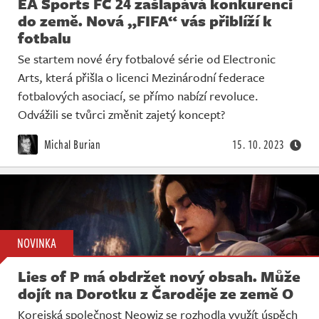
EA Sports FC 24 zašlapává konkurenci
do země. Nová „FIFA“ vás přiblíží k
fotbalu
Se startem nové éry fotbalové série od Electronic
Arts, která přišla o licenci Mezinárodní federace
fotbalových asociací, se přímo nabízí revoluce.
Odvážili se tvůrci změnit zajetý koncept?
Michal Burian
15. 10. 2023
NOVINKA
Lies of P má obdržet nový obsah. Může
dojít na Dorotku z Čaroděje ze země O
Korejská společnost Neowiz se rozhodla využít úspěch