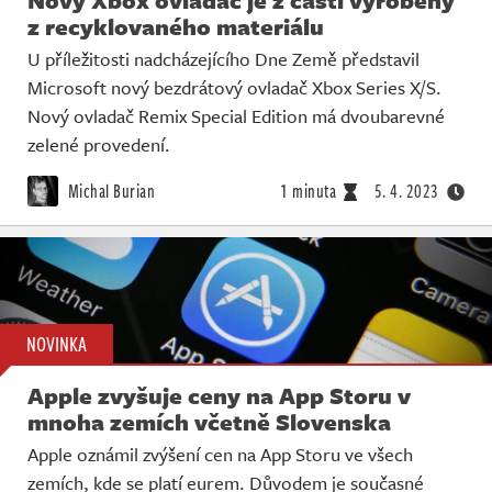
Nový Xbox ovladač je z části vyrobený
z recyklovaného materiálu
U příležitosti nadcházejícího Dne Země představil
Microsoft nový bezdrátový ovladač Xbox Series X/S.
Nový ovladač Remix Special Edition má dvoubarevné
zelené provedení.
Michal Burian
1 minuta
5. 4. 2023
NOVINKA
Apple zvyšuje ceny na App Storu v
mnoha zemích včetně Slovenska
Apple oznámil zvýšení cen na App Storu ve všech
zemích, kde se platí eurem. Důvodem je současné