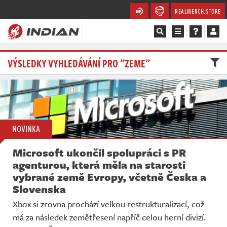
REALMERCH.STORE
Magazín
VÝSLEDKY VYHLEDÁVÁNÍ PRO "ZEME"
Recenze
Videa
NOVINKA
Soutěže
Microsoft ukončil spolupráci s PR
Databáze
agenturou, která měla na starosti
vybrané země Evropy, včetně Česka a
Komunita
Slovenska
Xbox si zrovna prochází velkou restrukturalizací, což
Redakce
má za následek zemětřesení napříč celou herní divizí.