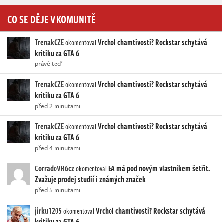
CO SE DĚJE V KOMUNITĚ
TrenakCZE
Vrchol chamtivosti? Rockstar schytává
okomentoval
kritiku za GTA 6
právě teď
TrenakCZE
Vrchol chamtivosti? Rockstar schytává
okomentoval
kritiku za GTA 6
před 2 minutami
TrenakCZE
Vrchol chamtivosti? Rockstar schytává
okomentoval
kritiku za GTA 6
před 4 minutami
CorradoVR6cz
EA má pod novým vlastníkem šetřit.
okomentoval
Zvažuje prodej studií i známých značek
před 5 minutami
jirku1205
Vrchol chamtivosti? Rockstar schytává
okomentoval
kritiku za GTA 6