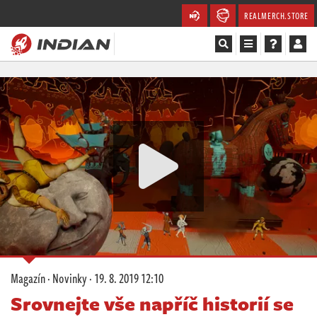
REALMERCH.STORE
Magazín
Recenze
Videa
Soutěže
Databáze
Komunita
Magazín
·
Novinky
·
19. 8. 2019 12:10
Redakce
Srovnejte vše napříč historií se