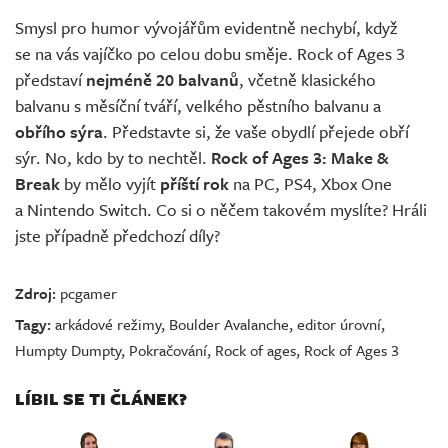
Smysl pro humor vývojářům evidentně nechybí, když
se na vás vajíčko po celou dobu směje. Rock of Ages 3
představí
nejméně
20 balvanů
, včetně klasického
balvanu s měsíční tváří, velkého pěstního balvanu a
obřího sýra
. Představte si, že vaše obydlí přejede obří
sýr. No, kdo by to nechtěl.
Rock of Ages 3: Make &
Break
by mělo vyjít
příští rok
na PC, PS4, Xbox One
a Nintendo Switch. Co si o něčem takovém myslíte? Hráli
jste případně předchozí díly?
Zdroj:
pcgamer
Tagy:
arkádové režimy
,
Boulder Avalanche
,
editor úrovní
,
Humpty Dumpty
,
Pokračování
,
Rock of ages
,
Rock of Ages 3
LÍBIL SE TI ČLÁNEK?