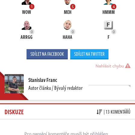
1
5
4
WOW
MEH
HMMM
0
0
0
ARRGG
HAHA
F
SDÍLET NA FACEBOOK
SDÍLET NA TWITTER
Nahlásit chybu
Stanislav Franc
Autor článku / Bývalý redaktor
DISKUZE
| 13 KOMENTÁŘŮ
Pro napsání komentáře musíš být přihlášen.