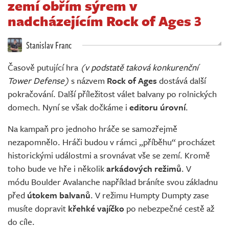
zemí obřím sýrem v
Živě
nadcházejícím Rock of Ages 3
Stanislav Franc
Časově putující hra
(v podstatě taková konkurenční
Tower Defense)
s názvem
Rock of Ages
dostává další
pokračování. Další příležitost válet balvany po rolnických
domech. Nyní se však dočkáme i
editoru úrovní
.
Na kampaň pro jednoho hráče se samozřejmě
nezapomnělo. Hráči budou v rámci „příběhu“ procházet
historickými událostmi a srovnávat vše se zemí. Kromě
toho bude ve hře i několik
arkádových režimů
. V
módu Boulder Avalanche například bráníte svou základnu
před
útokem balvanů
. V režimu Humpty Dumpty zase
musíte dopravit
křehké vajíčko
po nebezpečné cestě až
do cíle.