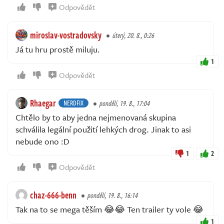
Odpovědět
miroslav-vostradovsky
úterý, 20. 8., 0:26
Já tu hru prostě miluju.
1
Odpovědět
Rhaegar
NERDFIX
pondělí, 19. 8., 17:04
Chtělo by to aby jedna nejmenovaná skupina
schválila legální použití lehkých drog. Jinak to asi
nebude ono :D
1
2
Odpovědět
chaz-666-benn
pondělí, 19. 8., 16:14
Tak na to se mega těším 😂😂 Ten trailer ty vole 😂
1