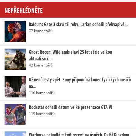
NEPŘEHLÉDNĚTE
Baldur's Gate 3 slaví tři roky. Larian odhalil překvapivé…
77 komentářů
Ghost Recon: Wildlands slaví 25 let série velkou
aktualizací.…
42 komentářů
Už není cesty zpět. Sony připomíná konec fyzických nosičů
na…
116 komentářů
Rockstar odhalil datum velké prezentace GTA VI
119 komentářů
Warhorse nehodlá měnit recept na úspěch. Další Kingdom