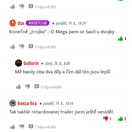
Odpovědět
dsn
ROCKETCLUB
pondělí, 19. 8., 14:29
Konečně „trojka“ :-D Mega jsem se bavil u dvojky
3
Odpovědět
Gollorin
úterý, 20. 8., 8:08
Mě bavily oba dva díly a čím dál tím jsou lepší
Odpovědět
honza-hra
pondělí, 19. 8., 10:54
Tak takhle retardovanej trailer jsem ještě neviděl.
1
2
Odpovědět