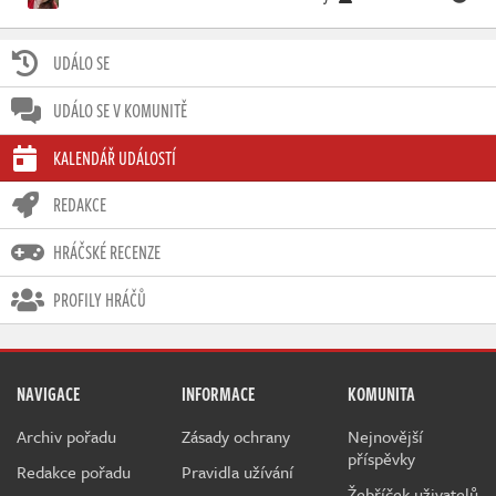
UDÁLO SE
UDÁLO SE V KOMUNITĚ
KALENDÁŘ UDÁLOSTÍ
REDAKCE
HRÁČSKÉ RECENZE
PROFILY HRÁČŮ
NAVIGACE
INFORMACE
KOMUNITA
Archiv pořadu
Zásady ochrany
Nejnovější
příspěvky
Redakce pořadu
Pravidla užívání
Žebříček uživatelů