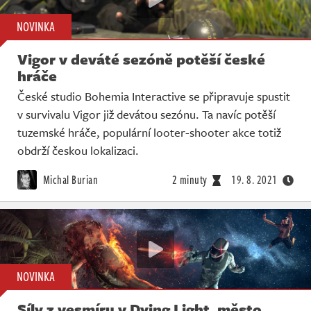
NOVINKA
Vigor v deváté sezóně potěší české
hráče
České studio Bohemia Interactive se připravuje spustit
v survivalu Vigor již devátou sezónu. Ta navíc potěší
tuzemské hráče, populární looter-shooter akce totiž
obdrží českou lokalizaci.
Michal Burian
2 minuty
19. 8. 2021
NOVINKA
Síly z vesmíru v Dying Light, město