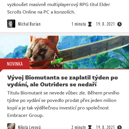
vyzkoušet masivně multiplayerový RPG titul Elder
Scrolls Online na PC a konzolích.
Michal Burian
1 minuta
19. 8. 2021
NOVINKA
Vývoj Biomutanta se zaplatil týden po
vydání, ale Outriders se nedaří
Titulu Biomutant se nevede vůbec zle. Během prvního
týdne po vydání se povedlo prodat přes jeden milion
kopií a je tak výdělečnou investicí pro společnost
Embracer Group.
Nikola Levová
2 minuty
19. 8. 2021