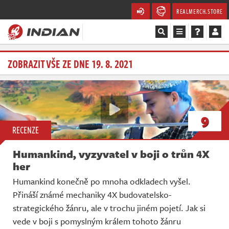
REALMERCH.STORE
Magazín
ZOBRAZIT VŠE ZE DNE 19. 8. 2021
Recenze
Videa
9
RECENZE
Soutěže
Humankind, vyzyvatel v boji o trůn 4X
Databáze
her
Humankind konečně po mnoha odkladech vyšel.
Komunita
Přináší známé mechaniky 4X budovatelsko-
strategického žánru, ale v trochu jiném pojetí. Jak si
Redakce
vede v boji s pomyslným králem tohoto žánru