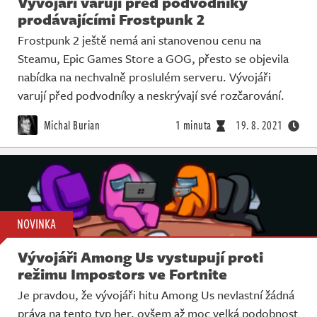
Vývojáři varují před podvodníky
prodávajícími Frostpunk 2
Frostpunk 2 ještě nemá ani stanovenou cenu na
Steamu, Epic Games Store a GOG, přesto se objevila
nabídka na nechvalně proslulém serveru. Vývojáři
varují před podvodníky a neskrývají své rozčarování.
Michal Burian
1 minuta
19. 8. 2021
NOVINKA
Vývojáři Among Us vystupují proti
režimu Impostors ve Fortnite
Je pravdou, že vývojáři hitu Among Us nevlastní žádná
práva na tento typ her, ovšem až moc velká podobnost