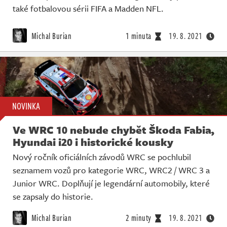
také fotbalovou sérii FIFA a Madden NFL.
Michal Burian
1 minuta
19. 8. 2021
NOVINKA
Ve WRC 10 nebude chybět Škoda Fabia,
Hyundai i20 i historické kousky
Nový ročník oficiálních závodů WRC se pochlubil
seznamem vozů pro kategorie WRC, WRC2 / WRC 3 a
Junior WRC. Doplňují je legendární automobily, které
se zapsaly do historie.
Michal Burian
2 minuty
19. 8. 2021