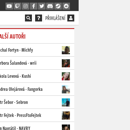
PŘIHLÁŠENÍ
ALŠÍ AUTOŘI
chal Fortyn - Michfy
rbora Šalandová - wrii
kola Levová - Kushi
drea Olejárová - Fangorka
tr Šebor - Sebron
tr Fejtek - PressFtoFejtek
n Navrátil - NAVRY