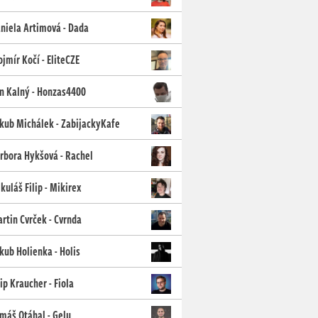
niela Artimová - Dada
jmír Kočí - EliteCZE
n Kalný - Honzas4400
kub Michálek - ZabijackyKafe
rbora Hykšová - Rachel
kuláš Filip - Mikirex
rtin Cvrček - Cvrnda
kub Holienka - Holis
lip Kraucher - Fiola
máš Otáhal - Gelu