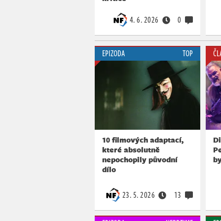
4. 6. 2026
0
EPIZODA
TOP
ČL
10 filmových adaptací,
Di
které absolutně
P
nepochopily původní
by
dílo
23. 5. 2026
13