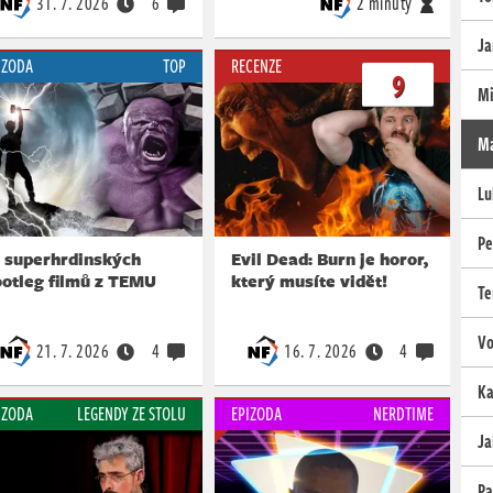
31. 7. 2026
6
2 minuty
Ja
IZODA
TOP
RECENZE
9
Mi
Ma
Lu
Pe
3 superhrdinských
Evil Dead: Burn je horor,
ootleg filmů z TEMU
který musíte vidět!
Te
Vo
21. 7. 2026
4
16. 7. 2026
4
Ka
IZODA
LEGENDY ZE STOLU
EPIZODA
NERDTIME
Ja
Pa