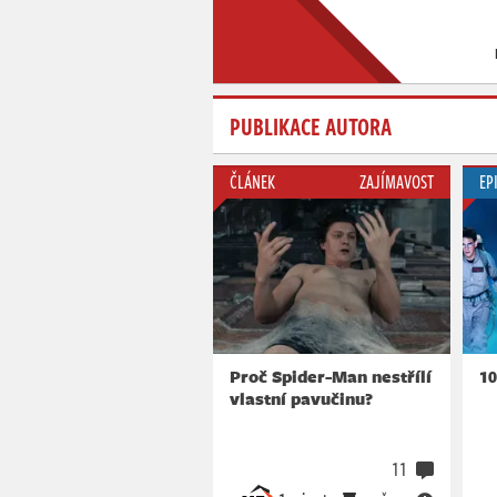
PUBLIKACE AUTORA
ČLÁNEK
ZAJÍMAVOST
EP
Proč Spider-Man nestřílí
10
vlastní pavučinu?
11