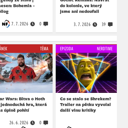
aesen: Bohemia -
do kolonie, ve který
ilog
jsme ani nedoufali
7. 7. 2026
0
3. 7. 2026
39
ÁNEK
TÉMA
EPIZODA
NERDTIME
ar Wars: Bitva o Hoth
Co se stalo se Shrekem?
 jednoduchá hra, která
Trailer na pětku vyvolal
s úplně pohltí
další vlnu kritiky
26. 6. 2026
0