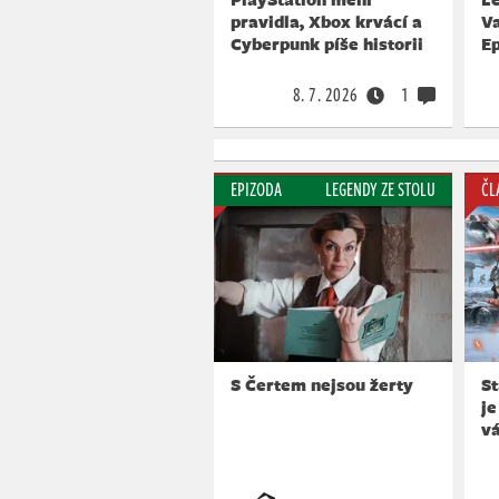
pravidla, Xbox krvácí a
V
Cyberpunk píše historii
Ep
8. 7. 2026
1
EPIZODA
LEGENDY ZE STOLU
ČL
S Čertem nejsou žerty
St
je
vá