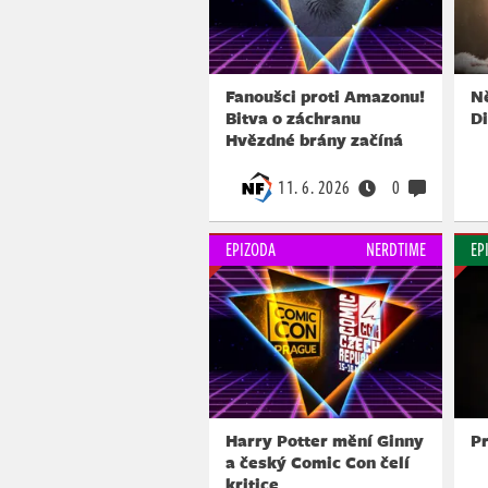
Fanoušci proti Amazonu!
Ně
Bitva o záchranu
D
Hvězdné brány začíná
11. 6. 2026
0
EPIZODA
NERDTIME
EP
Harry Potter mění Ginny
Pr
a český Comic Con čelí
kritice