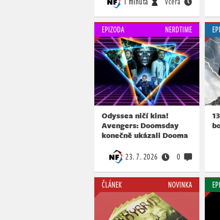
1 minuta
včera
EPIZODA
NERDTIME
EP
Odyssea ničí kina!
1
Avengers: Doomsday
b
konečně ukázali Dooma
23. 7. 2026
0
ČLÁNEK
NOVINKA
EP