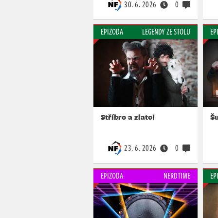
30. 6. 2026
0
EPIZODA
LEGENDY ZE STOLU
EP
Stříbro a zlato!
Š
23. 6. 2026
0
EPIZODA
NERDTIME
EP