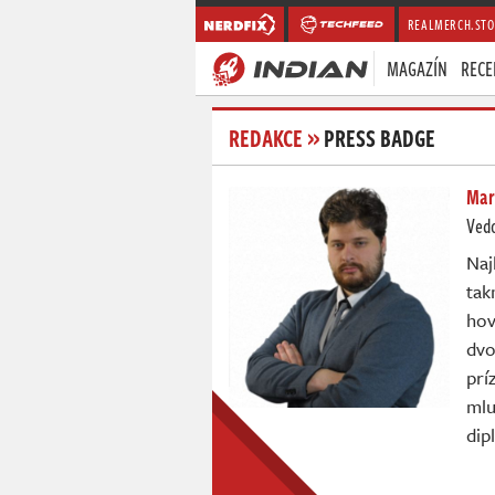
REALMERCH.STO
MAGAZÍN
RECE
REDAKCE
»
PRESS BADGE
Mare
Vedo
Naj
tak
hov
dvo
prí
mlu
dip