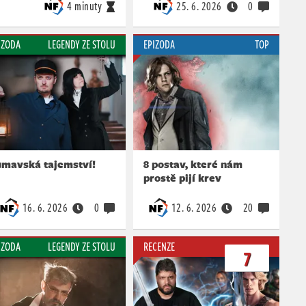
4 minuty
25. 6. 2026
0
IZODA
LEGENDY ZE STOLU
EPIZODA
TOP
umavská tajemství!
8 postav, které nám
prostě pijí krev
16. 6. 2026
0
12. 6. 2026
20
IZODA
LEGENDY ZE STOLU
RECENZE
7