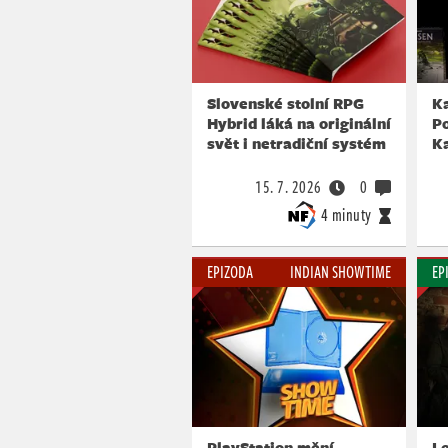
Slovenské stolní RPG
Ka
Hybrid láká na originální
Po
svět i netradiční systém
K
15. 7. 2026
0
4 minuty
EPIZODA
INDIAN SHOWTIME
EP
PlayStation mění
Le