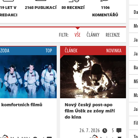
19 LET V
2168 PUBLIKACÍ
80 RECENZÍ
1106
Da
REDAKCI
KOMENTÁŘŮ
Mo
FILTR:
VŠE
ČLÁNKY
RECENZE
Ja
IZODA
TOP
ČLÁNEK
NOVINKA
Ja
Ba
Mi
Ma
 komfortních filmů
Nový český post-apo
Ja
film Útěk ze zóny míří
do kina
Fi
26. 7. 2026
5
To