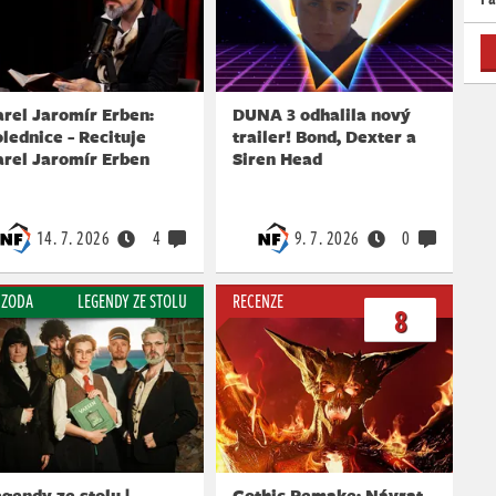
rel Jaromír Erben:
DUNA 3 odhalila nový
lednice - Recituje
trailer! Bond, Dexter a
arel Jaromír Erben
Siren Head
14. 7. 2026
4
9. 7. 2026
0
IZODA
LEGENDY ZE STOLU
RECENZE
8
gendy ze stolu |
Gothic Remake: Návrat