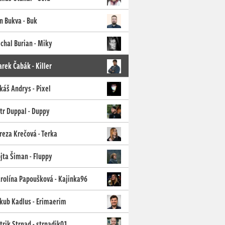
n Bukva - Buk
chal Burian - Miky
rek Čabák - Killer
káš Andrys - Pixel
tr Duppal - Duppy
reza Krečová - Terka
jta Šiman - Fluppy
rolína Papoušková - Kajinka96
kub Kadlus - Erimaerim
trik Strnad - strnadik01