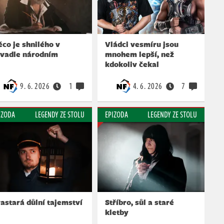
co je shnilého v
Vládci vesmíru jsou
ivadle národním
mnohem lepší, než
kdokoliv čekal
9. 6. 2026
1
4. 6. 2026
7
IZODA
LEGENDY ZE STOLU
EPIZODA
LEGENDY ZE STOLU
astará důlní tajemství
Stříbro, sůl a staré
kletby