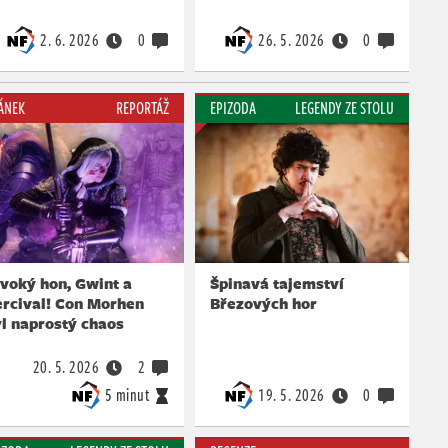
2. 6. 2026
0
26. 5. 2026
0
ÁNEK
REPORTÁŽ
EPIZODA
LEGENDY ZE STOLU
voký hon, Gwint a
Špinavá tajemství
ercival! Con Morhen
Březových hor
l naprostý chaos
20. 5. 2026
2
5 minut
19. 5. 2026
0