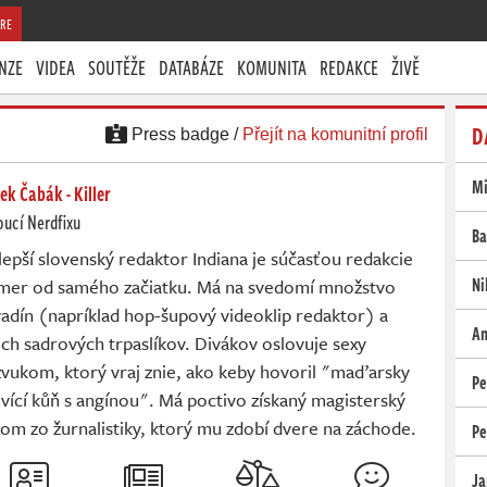
RE
NZE
VIDEA
SOUTĚŽE
DATABÁZE
KOMUNITA
REDAKCE
ŽIVĚ
D
Press badge /
Přejít na komunitní profil
Mi
k Čabák - Killer
ucí Nerdfixu
Ba
lepší slovenský redaktor Indiana je súčasťou redakcie
Ni
mer od samého začiatku. Má na svedomí množstvo
adín (napríklad hop-šupový videoklip redaktor) a
An
ch sadrových trpaslíkov. Divákov oslovuje sexy
zvukom, ktorý vraj znie, ako keby hovoril "maďarsky
Pe
vící kůň s angínou". Má poctivo získaný magisterský
lom zo žurnalistiky, ktorý mu zdobí dvere na záchode.
Pe
Ja