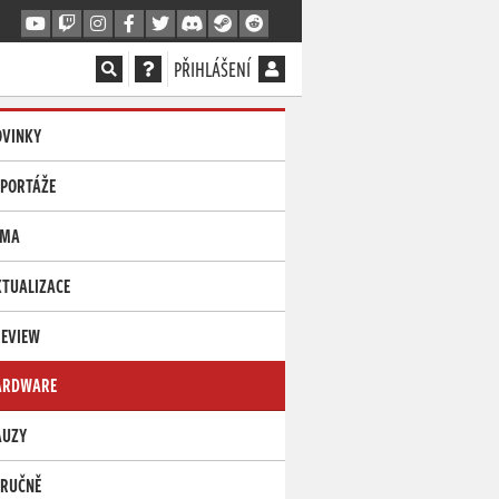
PŘIHLÁŠENÍ
OVINKY
EPORTÁŽE
ÉMA
TUALIZACE
REVIEW
ARDWARE
AUZY
TRUČNĚ