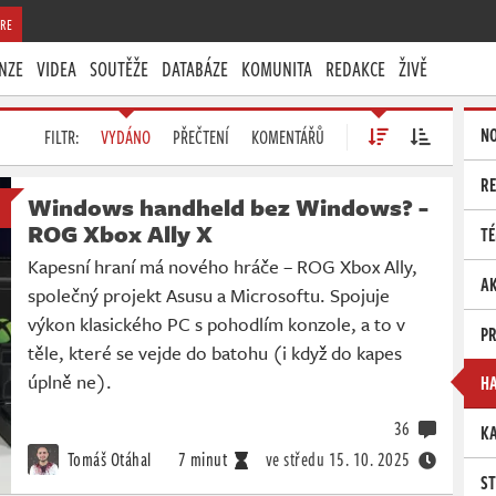
RE
NZE
VIDEA
SOUTĚŽE
DATABÁZE
KOMUNITA
REDAKCE
ŽIVĚ
N
FILTR:
VYDÁNO
PŘEČTENÍ
KOMENTÁŘŮ
R
Windows handheld bez Windows? -
ROG Xbox Ally X
T
Kapesní hraní má nového hráče – ROG Xbox Ally,
AK
společný projekt Asusu a Microsoftu. Spojuje
výkon klasického PC s pohodlím konzole, a to v
P
těle, které se vejde do batohu (i když do kapes
úplně ne).
H
36
K
Tomáš Otáhal
7 minut
ve středu
15. 10. 2025
S