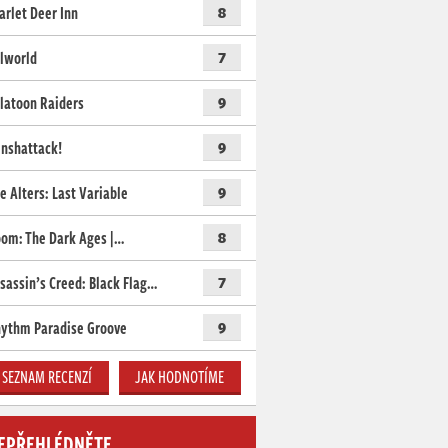
arlet Deer Inn
8
lworld
7
latoon Raiders
9
nshattack!
9
e Alters: Last Variable
9
om: The Dark Ages |…
8
sassin’s Creed: Black Flag…
7
ythm Paradise Groove
9
SEZNAM RECENZÍ
JAK HODNOTÍME
EPŘEHLÉDNĚTE