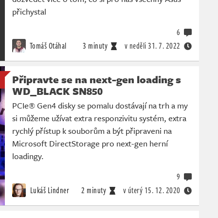
přichystal
6
Tomáš Otáhal
3 minuty
v neděli
31. 7. 2022
Připravte se na next-gen loading s
WD_BLACK SN850
PCIe® Gen4 disky se pomalu dostávají na trh a my
si můžeme užívat extra responzivitu systém, extra
rychlý přístup k souborům a být připraveni na
Microsoft DirectStorage pro next-gen herní
loadingy.
9
Lukáš Lindner
2 minuty
v úterý
15. 12. 2020