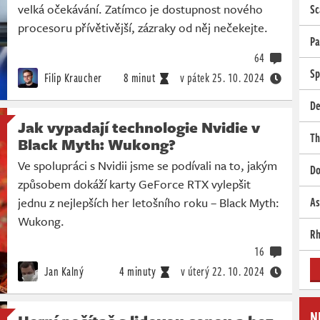
velká očekávání. Zatímco je dostupnost nového
Sc
procesoru přívětivější, zázraky od něj nečekejte.
Pa
64
Sp
Filip Kraucher
8 minut
v pátek
25. 10. 2024
De
Jak vypadají technologie Nvidie v
Th
Black Myth: Wukong?
Ve spolupráci s Nvidii jsme se podívali na to, jakým
Do
způsobem dokáží karty GeForce RTX vylepšit
jednu z nejlepších her letošního roku – Black Myth:
As
Wukong.
Rh
16
Jan Kalný
4 minuty
v úterý
22. 10. 2024
N