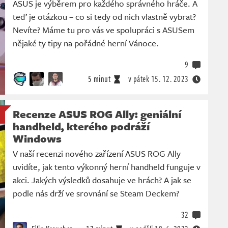
ASUS je výběrem pro každého správného hráče. A
teď je otázkou – co si tedy od nich vlastně vybrat?
Nevíte? Máme tu pro vás ve spolupráci s ASUSem
nějaké ty tipy na pořádné herní Vánoce.
9
5 minut
v pátek
15. 12. 2023
Recenze ASUS ROG Ally: geniální
handheld, kterého podráží
Windows
V naší recenzi nového zařízení ASUS ROG Ally
uvidíte, jak tento výkonný herní handheld funguje v
akci. Jakých výsledků dosahuje ve hrách? A jak se
podle nás drží ve srovnání se Steam Deckem?
32