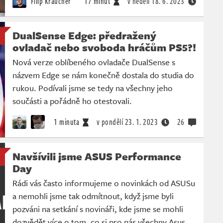
Filip Kraucher
17 minut
v neděli
18. 6. 2023
DualSense Edge: předražený
ovladač nebo svoboda hráčům PS5?!
Nová verze oblíbeného ovladače DualSense s
názvem Edge se nám konečně dostala do studia do
rukou. Podívali jsme se tedy na všechny jeho
součásti a pořádně ho otestovali.
1 minuta
v pondělí
23. 1. 2023
26
Navšívili jsme ASUS Performance
Day
Rádi vás často informujeme o novinkách od ASUSu
a nemohli jsme tak odmítnout, když jsme byli
pozváni na setkání s novináři, kde jsme se mohli
dozvědět více o tom, co si pro nás všechny Asus