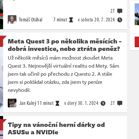
27
Tomáš Otáhal
7 minut
v sobotu
20. 7. 2024
Meta Quest 3 po několika měsících -
dobrá investice, nebo ztráta peněz?
Už několik měsíců mám možnost zkoušet Meta
Quest 3. Nejnovější virtuální realitu od Mety. Sám
jsem tak učinil po přechodu z Questu 2. A stále
jsem si pokládal otázku, zda jsem ty peníze
nevyhodil.
Jan Kalný
11 minut
v úterý
30. 1. 2024
27
Tipy na vánoční herní dárky od
ASUSu a NVIDIe