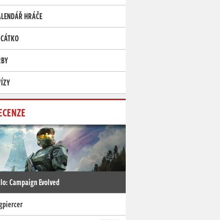
ALENDÁŘ HRÁČE
RCÁTKO
RBY
ÍZY
ECENZE
lo: Campaign Evolved
gpiercer