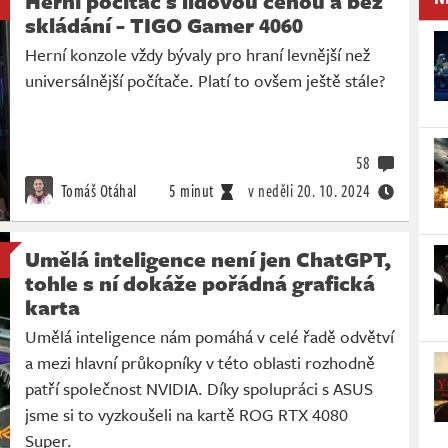
Herní počítač s lidovou cenou a bez
skládání - TIGO Gamer 4060
Herní konzole vždy bývaly pro hraní levnější než
universálnější počítače. Platí to ovšem ještě stále?
58
Tomáš Otáhal
5 minut
v neděli
20. 10. 2024
Umělá inteligence není jen ChatGPT,
tohle s ní dokáže pořádná grafická
karta
Umělá inteligence nám pomáhá v celé řadě odvětví
a mezi hlavní průkopníky v této oblasti rozhodně
patří společnost NVIDIA. Díky spolupráci s ASUS
jsme si to vyzkoušeli na kartě ROG RTX 4080
Super.