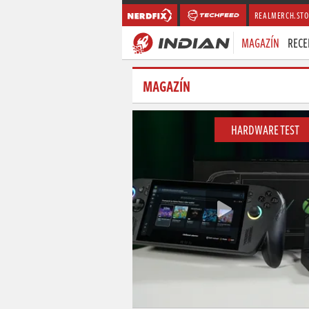
REALMERCH.STO
MAGAZÍN
RECE
MAGAZÍN
HARDWARE TEST