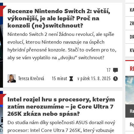
Recenze Nintendo Switch 2: větší,
K
výkonější, je ale lepší? Proč na
Z
konzoli (ne)switchnout?
Nintendo Switch 2 není žádnou revolucí, ale spíše
D
evolucí, kterou Nintendo navazuje na úspěch
hybridní přenosné konzole. Stačí to ovšem pro to,
KV
aby se vám vyplatilo na „dvojku“ switchnout?
R
17
Tereza Krečová
15 minut
v pátek
15. 8. 2025
Intel rozjel hru s procesory, kterým
zatím nerozumíme – je Core Ultra 7
Ha
265K zkáza nebo spása?
Do studia nám díky společnosti ASUS dorazil nový
Fo
procesor: Intel Core Ultra 7 265K, který vzbuzuje