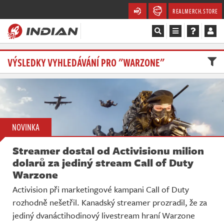
REALMERCH.STORE
Magazín
VÝSLEDKY VYHLEDÁVÁNÍ PRO "WARZONE"
Recenze
Videa
NOVINKA
Soutěže
Streamer dostal od Activisionu milion
Databáze
dolarů za jediný stream Call of Duty
Warzone
Komunita
Activision při marketingové kampani Call of Duty
rozhodně nešetřil. Kanadský streamer prozradil, že za
Redakce
jediný dvanáctihodinový livestream hraní Warzone