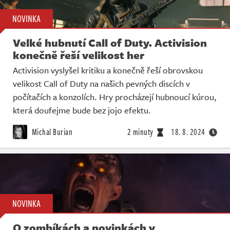
NOVINKA
Velké hubnutí Call of Duty. Activision
konečně řeší velikost her
Activision vyslyšel kritiku a konečně řeší obrovskou
velikost Call of Duty na našich pevných discích v
počítačích a konzolích. Hry procházejí hubnoucí kúrou,
která doufejme bude bez jojo efektu.
Michal Burian
2 minuty
18. 8. 2024
NOVINKA
O zombíkách a novinkách v