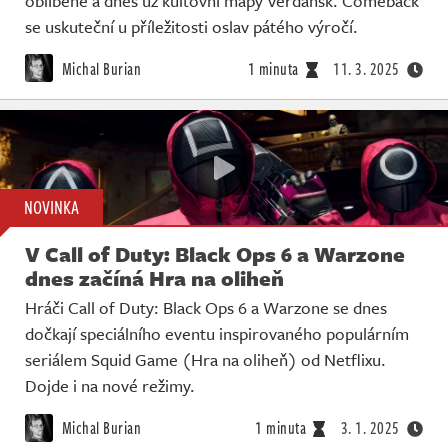
oblíbené a dnes už kultovní mapy Verdansk. Comeback
se uskuteční u příležitosti oslav pátého výročí.
Michal Burian
1 minuta
11. 3. 2025
NOVINKA
V Call of Duty: Black Ops 6 a Warzone
dnes začíná Hra na oliheň
Hráči Call of Duty: Black Ops 6 a Warzone se dnes
dočkají speciálního eventu inspirovaného populárním
seriálem Squid Game (Hra na oliheň) od Netflixu.
Dojde i na nové režimy.
Michal Burian
1 minuta
3. 1. 2025