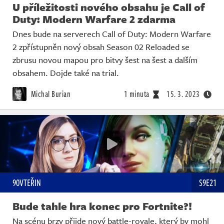
U příležitosti nového obsahu je Call of
Duty: Modern Warfare 2 zdarma
Dnes bude na serverech Call of Duty: Modern Warfare
2 zpřístupněn nový obsah Season 02 Reloaded se
zbrusu novou mapou pro bitvy šest na šest a dalším
obsahem. Dojde také na trial.
Michal Burian
1 minuta
15. 3. 2023
90VTEŘIN
S9E21
Bude tahle hra konec pro Fortnite?!
Na scénu brzy přijde nový battle-royale, který by mohl