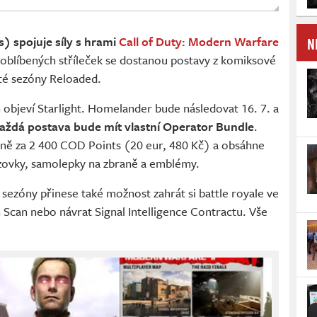
N
) spojuje síly s hrami
Call of Duty: Modern Warfare
 oblíbených stříleček se dostanou postavy z komiksové
rté sezóny Reloaded.
ch objeví Starlight. Homelander bude následovat 16. 7. a
aždá postava bude mít vlastní Operator Bundle
.
ně za 2 400 COD Points (20 eur, 480 Kč) a obsáhne
azovky, samolepky na zbraně a emblémy.
í sezóny přinese také možnost zahrát si battle royale ve
Scan nebo návrat Signal Intelligence Contractu. Vše