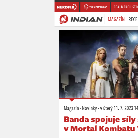
REALMERCH.STO
MAGAZÍN
RECE
Magazín
·
Novinky
·
v úterý
11. 7. 2023 1
Banda spojuje síly 
v Mortal Kombatu 