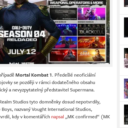
případě
Mortal Kombat 1
. Předešlé neoficiální
bojovky se později v rámci dodatečného obsahu
ický a nevyzpytatelný představitel Supermana.
ealm Studios tyto domněnky dosud nepotvrdily,
e Boys, nazvaný Vought International Studios,
vrdil, kdy v komentářích
napsal
„MK confirmed“ (MK