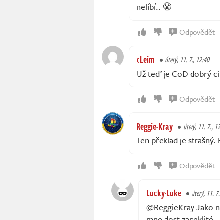
nelíbí.. 😤
Odpovědět
cLeim
úterý, 11. 7., 12:40
Už teď je CoD dobrý ci
Odpovědět
Reggie-Kray
úterý, 11. 7., 1
Ten překlad je strašný.
Odpovědět
Lucky-Luke
úterý, 11. 7
@ReggieKray Jako nej
mne dost zapeklité. J