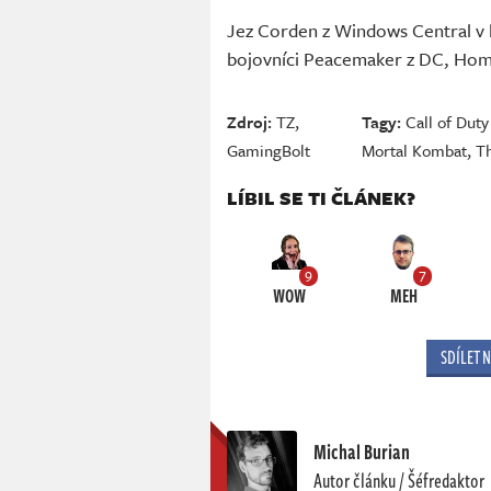
Jez Corden z Windows Central v k
bojovníci Peacemaker z DC, Hom
Zdroj:
TZ
,
Tagy:
Call of Dut
GamingBolt
Mortal Kombat
,
T
LÍBIL SE TI ČLÁNEK?
9
7
WOW
MEH
SDÍLET 
Michal Burian
Autor článku / Šéfredaktor