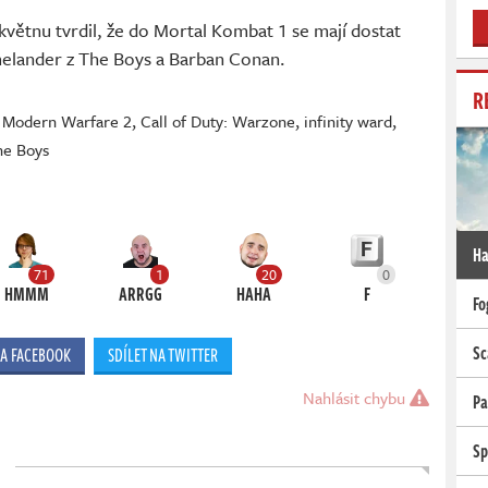
větnu tvrdil, že do Mortal Kombat 1 se mají dostat
elander z The Boys a Barban Conan.
R
y Modern Warfare 2
,
Call of Duty: Warzone
,
infinity ward
,
he Boys
Ha
71
1
20
0
HMMM
ARRGG
HAHA
F
Fo
Sc
NA FACEBOOK
SDÍLET NA TWITTER
Nahlásit chybu
Pa
Sp