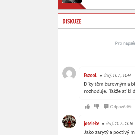
DISKUZE
Pro napsá
FazooL
úterý, 11. 7., 14:44
Díky těm barevným a bli
rozhoduje. Takže ať kli
Odpovědět
joseleke
úterý, 11. 7., 13:10
Jako zarytý a poctivý 