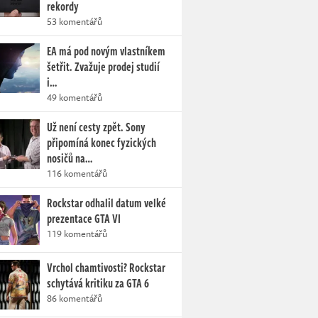
rekordy
53 komentářů
EA má pod novým vlastníkem
šetřit. Zvažuje prodej studií
i…
49 komentářů
Už není cesty zpět. Sony
připomíná konec fyzických
nosičů na…
116 komentářů
Rockstar odhalil datum velké
prezentace GTA VI
119 komentářů
Vrchol chamtivosti? Rockstar
schytává kritiku za GTA 6
86 komentářů