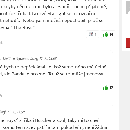
 i kdyby něco z toho bylo alespoň trochu přijatelné,
protože třeba k takové Starlight se mi označní
t nehodí... Nebo jsem možná nepochopil, proč se
zrovna "The Boys"
1
14
ět
., 12:57
Upraveno
úterý, 11. 7., 13:03
bych to nepřekládal, jelikož samotného mě úplně
d, ale Banda je hrozné. To už se to může jmenovat
12
ět
terý, 11. 7., 13:59
Boys" si říkají Butcher a spol, taky mi to chvíli
til komu ten název patří a tam pokud vím, není žádná