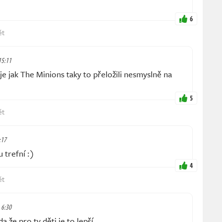
6
ět
 15:11
e jak The Minions taky to přeložili nesmyslně na
5
ět
:17
u trefní :)
4
ět
, 6:30
 že pro ty děti je to lepší.