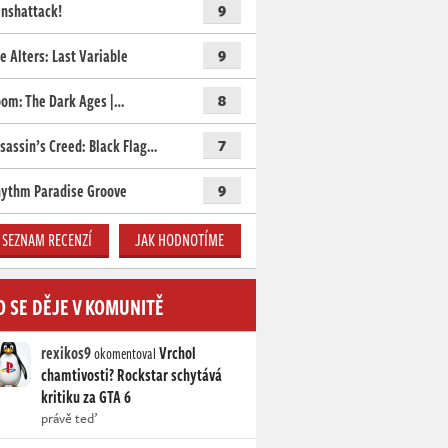
nshattack!
9
e Alters: Last Variable
9
om: The Dark Ages |…
8
sassin’s Creed: Black Flag…
7
ythm Paradise Groove
9
SEZNAM RECENZÍ
JAK HODNOTÍME
O SE DĚJE V KOMUNITĚ
rexikos9
Vrchol
okomentoval
chamtivosti? Rockstar schytává
kritiku za GTA 6
právě teď