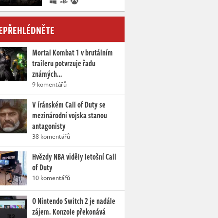
EPŘEHLÉDNĚTE
Mortal Kombat 1 v brutálním
traileru potvrzuje řadu
známých…
9 komentářů
V íránském Call of Duty se
mezinárodní vojska stanou
antagonisty
38 komentářů
Hvězdy NBA viděly letošní Call
of Duty
10 komentářů
O Nintendo Switch 2 je nadále
zájem. Konzole překonává