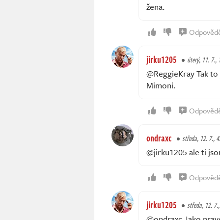
žena.
Odpověd
jirku1205
úterý, 11. 7.,
@ReggieKray Tak to j
Mimoni.
Odpověd
ondraxc
středa, 12. 7., 4
@jirku1205 ale ti jso
Odpověd
jirku1205
středa, 12. 7.
@ondraxc Jako pravda