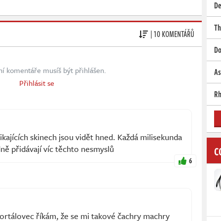
De
Th
| 10 KOMENTÁŘŮ
Do
ní komentáře musíš být přihlášen.
As
Přihlásit se
Rh
kajících skinech jsou vidět hned. Každá milisekunda
dně přidávají víc těchto nesmyslů
C
6
mortálovec říkám, že se mi takové čachry machry