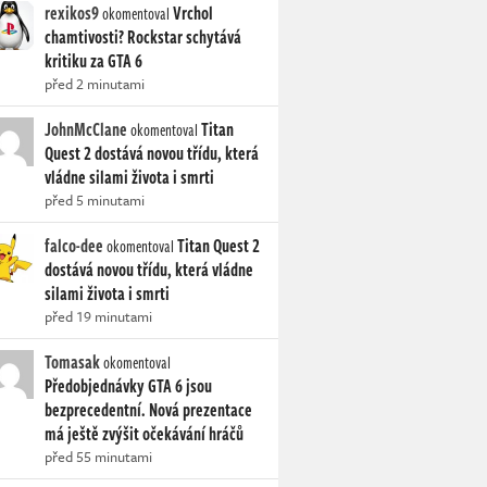
rexikos9
Vrchol
okomentoval
chamtivosti? Rockstar schytává
kritiku za GTA 6
před 2 minutami
JohnMcClane
Titan
okomentoval
Quest 2 dostává novou třídu, která
vládne silami života i smrti
před 5 minutami
falco-dee
Titan Quest 2
okomentoval
dostává novou třídu, která vládne
silami života i smrti
před 19 minutami
Tomasak
okomentoval
Předobjednávky GTA 6 jsou
bezprecedentní. Nová prezentace
má ještě zvýšit očekávání hráčů
před 55 minutami