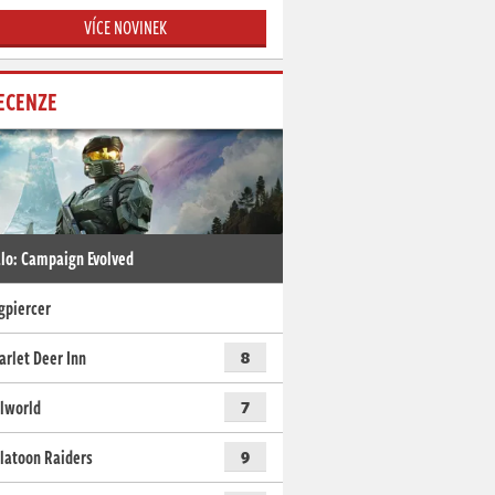
VÍCE NOVINEK
ECENZE
lo: Campaign Evolved
gpiercer
arlet Deer Inn
8
lworld
7
latoon Raiders
9