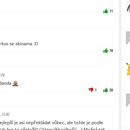
11
rkus se skinama :D
10
2:26
 Banda
.
1
20
., 12:42
lepší je asi nepřekládat vůbec, ale tohle je podle
ak bys to přeložil? Chlapci/kluci/hoši/...? Možná tak