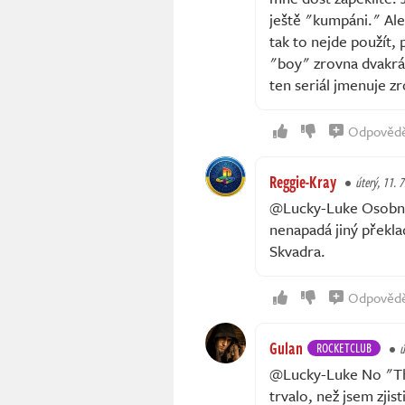
ještě "kumpáni." Ale
tak to nejde použít, 
"boy" zrovna dvakrá
ten seriál jmenuje 
Odpověd
Reggie-Kray
úterý, 11. 7
@Lucky-Luke Osobně 
nenapadá jiný překla
Skvadra.
Odpověd
Gulan
ROCKETCLUB
ú
@Lucky-Luke No "The 
trvalo, než jsem zjis