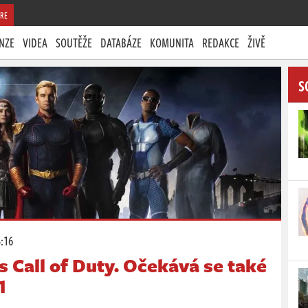
RE
NZE
VIDEA
SOUTĚŽE
DATABÁZE
KOMUNITA
REDAKCE
ŽIVĚ
S
4:16
s Call of Duty. Očekává se také
1