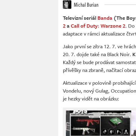
Michal Burian
Televizní seriál
Banda
(The Boys
2
a
Call of Duty: Warzone 2
. Do
adaptace v rámci aktualizace čtv
Jako první se zítra 12. 7. ve hrá
20. 7. dojde také na Black Noir.
K
Každý se bude prodávat samostat
přívěšky na zbraně, načítací obr
Aktualizace v polovině probíhajíc
Vondelu, nový Gulag, Occupation 
je hezky vidět na obrázku: