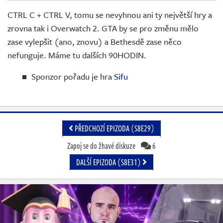
Živě
CTRL C + CTRL V, tomu se nevyhnou ani ty největší hry a
zrovna tak i Overwatch 2. GTA by se pro změnu mělo
zase vylepšit (ano, znovu) a Bethesdě zase něco
nefunguje. Máme tu dalších 90HODIN.
Sponzor pořadu je hra
Sifu
PŘEDCHOZÍ EPIZODA (S8E29)
Zapoj se do žhavé diskuze
6
DALŠÍ EPIZODA (S8E31)