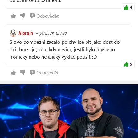
4
Odpovědět
Alorain
pátek, 29. 4., 7:30
Slovo pompezni zacalo po chvilce bit jako dost do
oci, horsi je, ze nikdy nevim, jestli bylo mysleno
ironicky nebo ne a jaky vyklad pouzit :D
5
Odpovědět