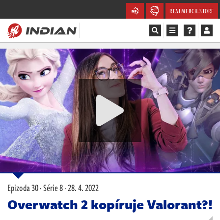
REALMERCH.STORE
Magazín
Recenze
Videa
Soutěže
Databáze
Komunita
Epizoda 30 · Série 8 ·
28. 4. 2022
Redakce
Overwatch 2 kopíruje Valorant?!