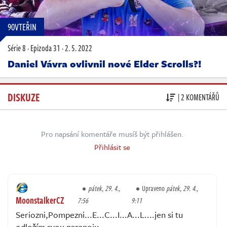
90VTEŘIN
Série 8
·
Epizoda 31
·
2. 5. 2022
Daniel Vávra ovlivnil nové Elder Scrolls?!
DISKUZE
| 2 KOMENTÁŘŮ
Pro napsání komentáře musíš být přihlášen.
Přihlásit se
pátek, 29. 4.,
Upraveno
pátek, 29. 4.,
MoonstalkerCZ
7:56
9:11
Seriozni,Pompezni...E...C...I...A...L....jen si tu
odložím svou paranoiu.