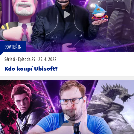
90VTEŘIN
Série 8
·
Epizoda 29
·
25. 4. 2022
Kdo koupí Ubisoft?