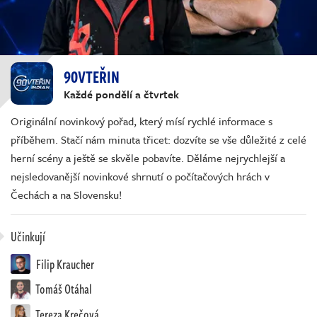
90VTEŘIN
Každé pondělí a čtvrtek
Originální novinkový pořad, který mísí rychlé informace s
příběhem. Stačí nám minuta třicet: dozvíte se vše důležité z celé
herní scény a ještě se skvěle pobavíte. Děláme nejrychlejší a
nejsledovanější novinkové shrnutí o počítačových hrách v
Čechách a na Slovensku!
Učinkují
Filip Kraucher
Tomáš Otáhal
Tereza Krečová