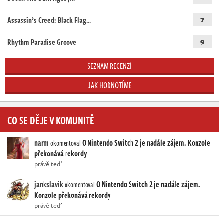
Assassin’s Creed: Black Flag…
7
Rhythm Paradise Groove
9
SEZNAM RECENZÍ
JAK HODNOTÍME
CO SE DĚJE V KOMUNITĚ
narm
O Nintendo Switch 2 je nadále zájem. Konzole
okomentoval
překonává rekordy
právě teď
jankslavik
O Nintendo Switch 2 je nadále zájem.
okomentoval
Konzole překonává rekordy
právě teď