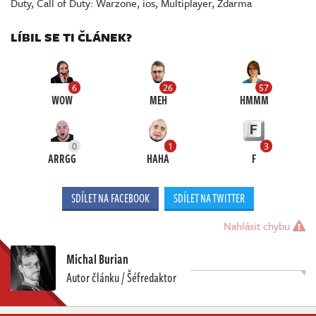
Duty
,
Call of Duty: Warzone
,
ios
,
Multiplayer
,
Zdarma
LÍBIL SE TI ČLÁNEK?
6
26
57
WOW
MEH
HMMM
0
1
3
ARRGG
HAHA
F
SDÍLET NA FACEBOOK
SDÍLET NA TWITTER
Nahlásit chybu
Michal Burian
Autor článku / Šéfredaktor