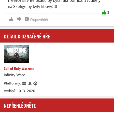
freeforall v Belosadu by byla fakt bomba!!! A duely
na Skelige by byly libovy!!!!
2
Odpovědět
DETAIL K OZNAČENÉ HŘE
Call of Duty Warzone
Infinity Ward
Platformy:
Vydání: 10. 3. 2020
NEPŘEHLÉDNĚTE