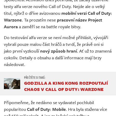
Živě
testy alfa verze nového Call of Duty. Nejde ale o velký
titul, nýbrž o dříve avizovanou
mobilní verzi Call of Duty:
Warzone
. Ta prozatím nese
pracovní název Project
Aurora
a zaměří se na battle royale bitvy.
Do testování alfa verze se není možné přihlásit, vývojáři
vybrali pouze malou část hráčů a tvrdí, že právě oni si
jako první vyzkouší
nový způsob hraní
. Ať už to znamená
cokoliv. Detaily o obsahu a další informace mají brzy
následovat.
GODZILLA A KING KONG ROZPOUTAJÍ
CHAOS V CALL OF DUTY: WARZONE
Připomeňme, že nedávno se vydavatel pochlubil
popularitou
Call of Duty: Mobile
. Hra byla stažena více
než 650 milionkrát. A jen za loňský rok tržby z