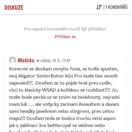
DISKUZE
| 1 KOMENTÁŘŮ
Pro napsání komentáře musíš být přihlášen.
Přihlásit se
Mlaticka
sobota, 14. 5., 11:43
Konecne se dockam novyho fona, as todle spustim,
muj Aligator SeniorButon 6Gs Pro bude tise sevelit
naposled!!!. Doufam ze to pujde hrat pres cudle,
chci to klasicky WSAD a kolibkou se rozhlizet!!!! Jo,
todle bude pecka uz se tesim na hedshooty, nejradsi
mam luk .... ale vzdycky zacinam Assaultem a davam
sami headky javelinem nebo stingrem, pres celou
mapu!!! Doufam teda ze budou trochu vetsi aspon
jak v zaklinaci 3ce bettleroyal ve wizime nebo