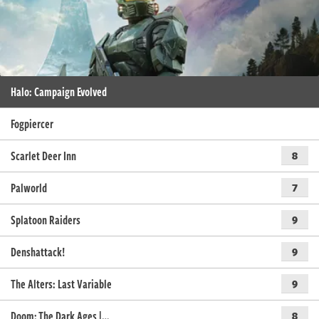
Halo: Campaign Evolved
Fogpiercer
Scarlet Deer Inn
8
Palworld
7
Splatoon Raiders
9
Denshattack!
9
The Alters: Last Variable
9
Doom: The Dark Ages |…
8