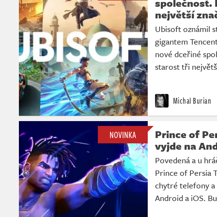
společnost. 
největší zna
Ubisoft oznámil s
gigantem Tencent
nové dceřiné spol
starost tři největ
Michal Burian
Prince of Pe
NOVINKA
vyjde na And
Povedená a u hráč
Prince of Persia
chytré telefony a
Android a iOS. Bu