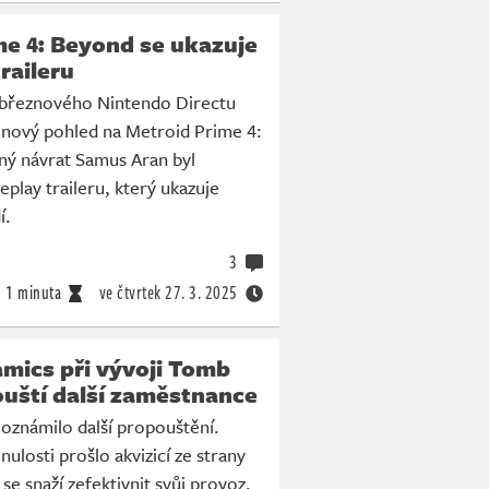
me 4: Beyond se ukazuje
raileru
březnového Nintendo Directu
 nový pohled na Metroid Prime 4:
ý návrat Samus Aran byl
play traileru, který ukazuje
í.
3
1 minuta
ve čtvrtek
27. 3. 2025
mics při vývoji Tomb
ouští další zaměstnance
oznámilo další propouštění.
nulosti prošlo akvizicí ze strany
e snaží zefektivnit svůj provoz,