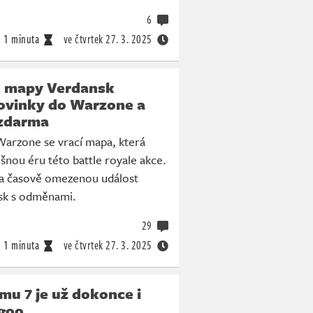
6
1 minuta
ve čtvrtek
27. 3. 2025
t mapy Verdansk
ovinky do Warzone a
 zdarma
Warzone se vrací mapa, která
šnou éru této battle royale akce.
 na časově omezenou událost
sk s odměnami.
29
1 minuta
ve čtvrtek
27. 3. 2025
mu 7 je už dokonce i
goo