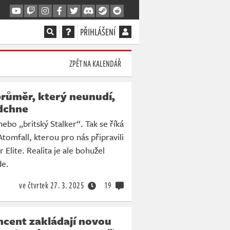
PŘIHLÁŠENÍ
ZPĚT NA KALENDÁŘ
průměr, který neunudí,
adchne
nebo „britský Stalker“. Tak se říká
Atomfall, kterou pro nás připravili
r Elite. Realita je ale bohužel
de.
ve čtvrtek
27. 3. 2025
19
ncent zakládají novou