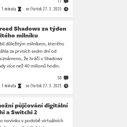
11
1 minuta
ve čtvrtek
27. 3. 2025
Creed Shadows za týden
itého milníku
bil důležitým milníkem, kterého
áhla za prvních sedm dní od
o oznámeno, že hráči v Shadows
dy více než 40 milionů hodin.
50
1 minuta
ve čtvrtek
27. 3. 2025
žní půjčování digitální
hi a Switchi 2
o novinku v podobě virtuálních