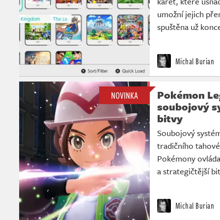
karet, které usnad
umožní jejich př
spuštěna už konc
Michal Burian
Pokémon Leg
NOVINKA
soubojový sy
bitvy
Soubojový systém
tradičního tahov
Pokémony ovládat
a strategičtější bi
Michal Burian