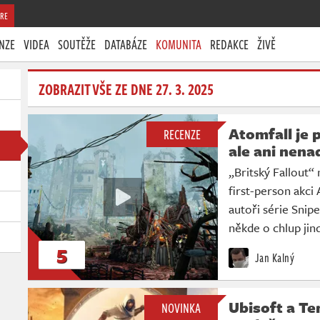
RE
NZE
VIDEA
SOUTĚŽE
DATABÁZE
KOMUNITA
REDAKCE
ŽIVĚ
ZOBRAZIT VŠE ZE DNE 27. 3. 2025
Atomfall je 
RECENZE
ale ani nen
„Britský Fallout“ 
first-person akci 
autoři série Snipe
někde o chlup jin
5
Jan Kalný
Ubisoft a Te
NOVINKA