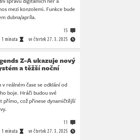
ní správu digitálních her a
enos mezi konzolemi. Funkce bude
em dubna/apríla.
15
1 minuta
ve čtvrtek
27. 3. 2025
ends Z-A ukazuje nový
stém a těžší noční
 v reálném čase se odklání od
ého boje. Hráči budou své
 přímo, což přinese dynamičtější
tvy.
11
1 minuta
ve čtvrtek
27. 3. 2025