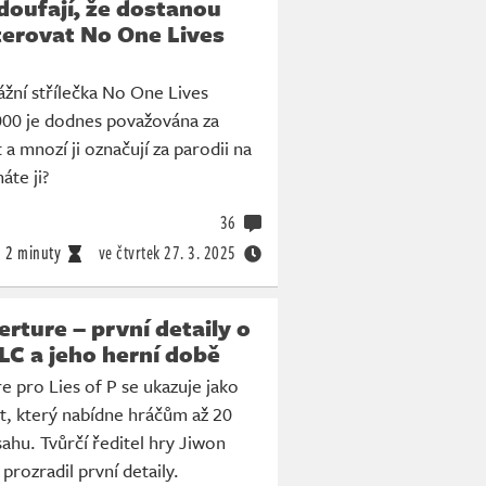
doufají, že dostanou
terovat No One Lives
žní střílečka No One Lives
000 je dodnes považována za
t a mnozí ji označují za parodii na
te ji?
36
2 minuty
ve čtvrtek
27. 3. 2025
erture – první detaily o
LC a jeho herní době
e pro Lies of P se ukazuje jako
t, který nabídne hráčům až 20
hu. Tvůrčí ředitel hry Jiwon
prozradil první detaily.