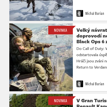
Michal Burian
Velký návra
NOVINKA
doprovodí n
Black Ops 6
Do Call of Duty: 
odstartovala úspě
Hráči jsou zváni
Return to Verdan
Michal Burian
V Gran Turis
NOVINKA
Renault Kan