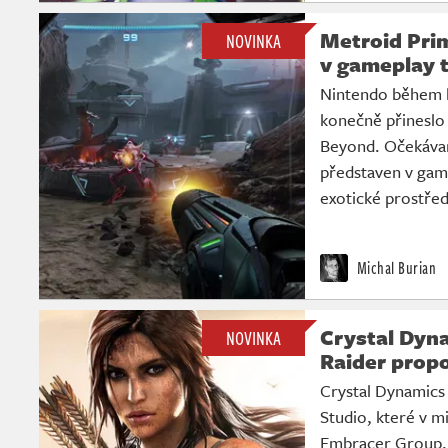
Metroid Pri
NOVINKA
v gameplay t
Nintendo během 
konečně přineslo
Beyond. Očekávan
představen v game
exotické prostřed
Michal Burian
Crystal Dyna
NOVINKA
Raider prop
Crystal Dynamics 
Studio, které v mi
Embracer Group, s