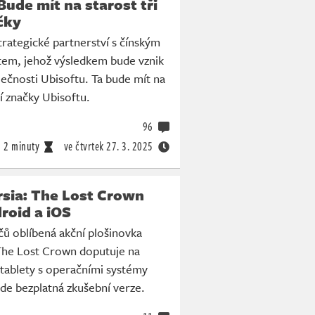
Bude mít na starost tři
čky
trategické partnerství s čínským
em, jehož výsledkem bude vznik
ečnosti Ubisoftu. Ta bude mít na
ší značky Ubisoftu.
96
2 minuty
ve čtvrtek
27. 3. 2025
rsia: The Lost Crown
roid a iOS
ů oblíbená akční plošinovka
 The Lost Crown doputuje na
 tablety s operačními systémy
de bezplatná zkušební verze.