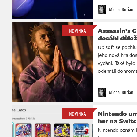
Michal Burian
Assassin’s 
NOVINKA
dosáhl důlež
Ubisoft se pochlu
jeho nová hra dos
vydání. Také byl
odehráli dohroma
Michal Burian
Nintendo umo
NOVINKA
her na Switc
Nintendo oznámil