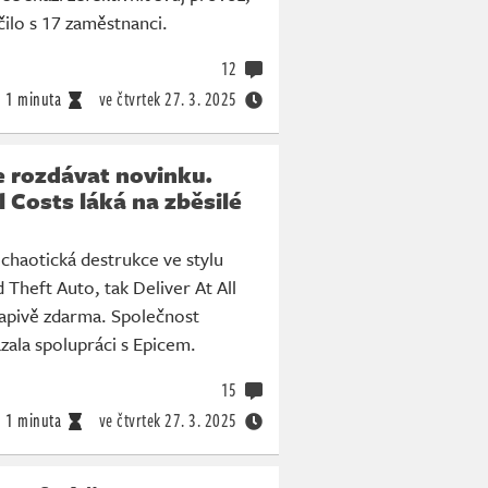
čilo s 17 zaměstnanci.
12
1 minuta
ve čtvrtek
27. 3. 2025
 rozdávat novinku.
l Costs láká na zběsilé
 chaotická destrukce ve stylu
 Theft Auto, tak Deliver At All
apivě zdarma. Společnost
zala spolupráci s Epicem.
15
1 minuta
ve čtvrtek
27. 3. 2025