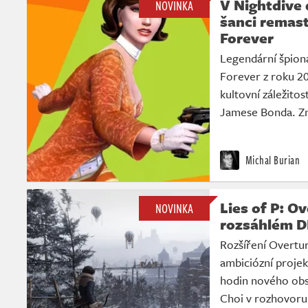
V Nightdive 
NOVINKA
šanci remas
Forever
Legendární špioná
Forever z roku 2
kultovní záležitos
Jamese Bonda. Zná
Michal Burian
Lies of P: Ov
NOVINKA
rozsáhlém D
Rozšíření Overtur
ambiciózní projek
hodin nového obsa
Choi v rozhovoru 