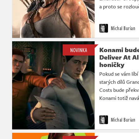
a proto se rozlou
Michal Burian
Konami bude
NOVINKA
Deliver At Al
honičky
Pokud se vám líbí
starých dílů Grand
Costs bude překv
Konami totiž navá
Michal Burian