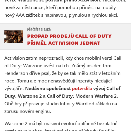
nové zaměstnance, kteří pomohou přinést na mobily
nový AAA zážitek s napínavou, plynulou a rychlou akcí.
PROPAD PRODEJŮ CALL OF DUTY
PŘIMĚL ACTIVISION JEDNAT
Activision zatím neprozradil, kdy chce mobilní verzi Call
of Duty: Warzone uvést na trh. Známý insider Tom
Henderson dříve psal, že by se tak mělo stát v letošním
roce. Tomu ale moc nenasvědčují inzeráty hledající
vývojáře.
Nedávno společnost
potvrdila
vývoj Call of
Duty: Warzone 2 a Call of Duty: Modern Warfare
2.
Obě hry připravuje studio Infinity Ward od základu na
zbrusu novém enginu.
Warzone 2 má být masivní evolucí oblíbené bezplatné
battle royale akce, která má ale po příchodu Pacifiku