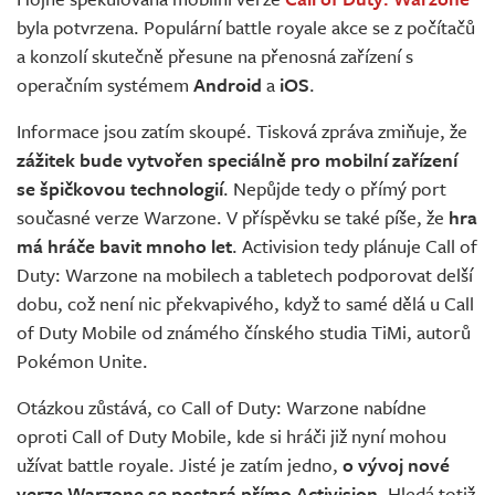
Živě
byla potvrzena. Populární battle royale akce se z počítačů
a konzolí skutečně přesune na přenosná zařízení s
operačním systémem
Android
a
iOS
.
Informace jsou zatím skoupé. Tisková zpráva zmiňuje, že
zážitek bude vytvořen speciálně pro mobilní zařízení
se špičkovou technologií
. Nepůjde tedy o přímý port
současné verze Warzone. V příspěvku se také píše, že
hra
má hráče bavit mnoho let
. Activision tedy plánuje Call of
Duty: Warzone na mobilech a tabletech podporovat delší
dobu, což není nic překvapivého, když to samé dělá u Call
of Duty Mobile od známého čínského studia TiMi, autorů
Pokémon Unite.
Otázkou zůstává, co Call of Duty: Warzone nabídne
oproti Call of Duty Mobile, kde si hráči již nyní mohou
užívat battle royale. Jisté je zatím jedno,
o vývoj nové
verze Warzone se postará přímo Activision
. Hledá totiž