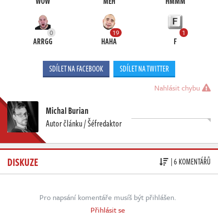
WOW
MEH
HMMM
0
19
1
ARRGG
HAHA
F
SDÍLET NA FACEBOOK
SDÍLET NA TWITTER
Nahlásit chybu
Michal Burian
Autor článku / Šéfredaktor
DISKUZE
| 6 KOMENTÁŘŮ
Pro napsání komentáře musíš být přihlášen.
Přihlásit se