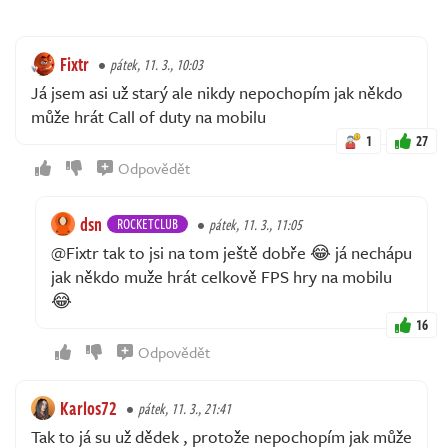
Fixtr
pátek, 11. 3., 10:03
Já jsem asi už starý ale nikdy nepochopím jak někdo
může hrát Call of duty na mobilu
1
27
Odpovědět
dsn
ROCKETCLUB
pátek, 11. 3., 11:05
@Fixtr tak to jsi na tom ještě dobře 😂 já nechápu
jak někdo muže hrát celkově FPS hry na mobilu
😂
16
Odpovědět
Karlos72
pátek, 11. 3., 21:41
Tak to já su už dědek , protože nepochopím jak může