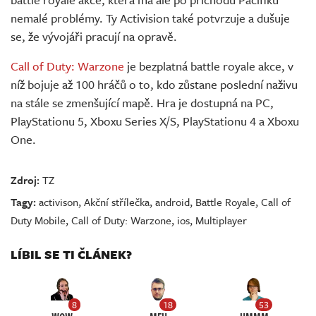
nemalé problémy. Ty Activision také potvrzuje a dušuje
se, že vývojáři pracují na opravě.
Call of Duty: Warzone
je bezplatná battle royale akce, v
níž bojuje až 100 hráčů o to, kdo zůstane poslední naživu
na stále se zmenšující mapě. Hra je dostupná na PC,
PlayStationu 5, Xboxu Series X/S, PlayStationu 4 a Xboxu
One.
Zdroj:
TZ
Tagy:
activison
,
Akční střílečka
,
android
,
Battle Royale
,
Call of
Duty Mobile
,
Call of Duty: Warzone
,
ios
,
Multiplayer
LÍBIL SE TI ČLÁNEK?
8
18
53