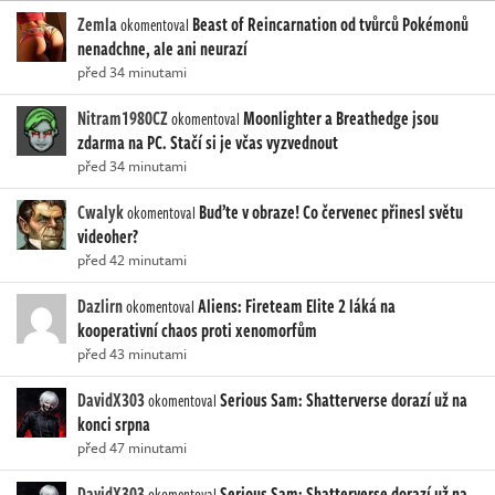
Zemla
Beast of Reincarnation od tvůrců Pokémonů
okomentoval
nenadchne, ale ani neurazí
před 34 minutami
Nitram1980CZ
Moonlighter a Breathedge jsou
okomentoval
zdarma na PC. Stačí si je včas vyzvednout
před 34 minutami
Cwalyk
Buďte v obraze! Co červenec přinesl světu
okomentoval
videoher?
před 42 minutami
Dazlirn
Aliens: Fireteam Elite 2 láká na
okomentoval
kooperativní chaos proti xenomorfům
před 43 minutami
DavidX303
Serious Sam: Shatterverse dorazí už na
okomentoval
konci srpna
před 47 minutami
DavidX303
Serious Sam: Shatterverse dorazí už na
okomentoval