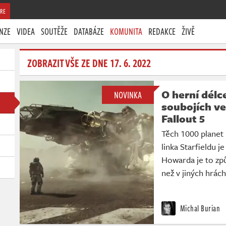
RE
NZE
VIDEA
SOUTĚŽE
DATABÁZE
KOMUNITA
REDAKCE
ŽIVĚ
ZOBRAZIT VŠE ZE DNE 17. 6. 2022
O herní délc
NOVINKA
soubojích ve
Fallout 5
Těch 1000 planet 
linka Starfieldu j
Howarda je to zp
než v jiných hrác
Michal Burian