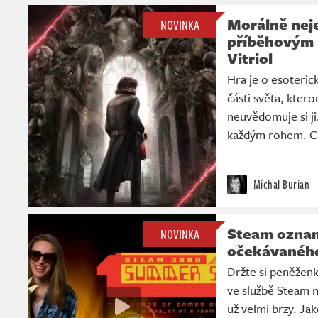
Morálně ne
NOVINKA
příběhovým 
Vitriol
Hra je o esoteric
části světa, ktero
neuvědomuje si ji.
každým rohem. C
Michal Burian
Steam ozna
NOVINKA
očekávaného
Držte si peněženk
ve službě Steam 
už velmi brzy. Ja