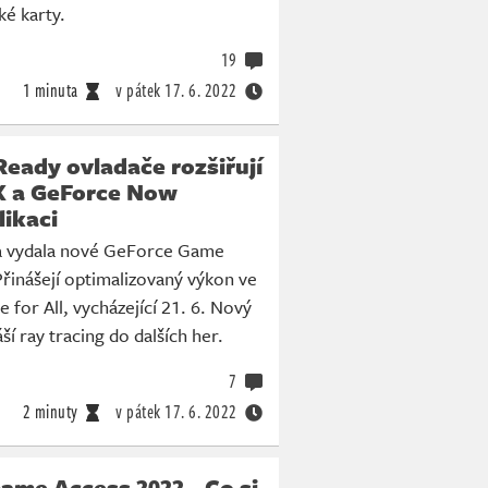
ké karty.
19
1 minuta
v pátek
17. 6. 2022
eady ovladače rozšiřují
X a GeForce Now
likaci
a vydala nové GeForce Game
řinášejí optimalizovaný výkon ve
e for All, vycházející 21. 6. Nový
ší ray tracing do dalších her.
7
2 minuty
v pátek
17. 6. 2022
ame Access 2022 - Co si