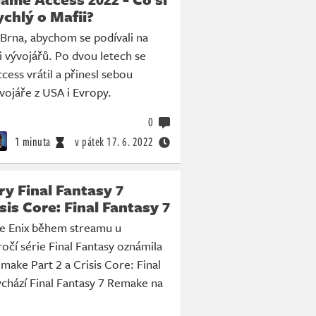
ychlý o Mafii?
 Brna, abychom se podívali na
 vývojářů. Po dvou letech se
ss vrátil a přinesl sebou
vojáře z USA i Evropy.
0
1 minuta
v pátek
17. 6. 2022
y Final Fantasy 7
sis Core: Final Fantasy 7
e Enix během streamu u
ýročí série Final Fantasy oznámila
emake Part 2 a Crisis Core: Final
ychází Final Fantasy 7 Remake na