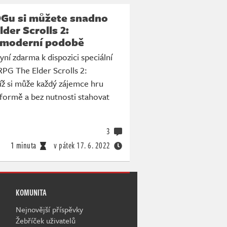
Gu si můžete snadno
der Scrolls 2:
v moderní podobě
í zdarma k dispozici speciální
RPG The Elder Scrolls 2:
níž si může každý zájemce hru
formě a bez nutnosti stahovat
3
1 minuta
v pátek
17. 6. 2022
KOMUNITA
Nejnovější příspěvky
Žebříček uživatelů