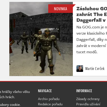
Zásluhou GO
NOVINKA
zahrát The El
Daggerfall 
Na GOG.com je nyn
verze klasického 
Daggerfall, díky 
zahrát v moderní 
tucet modů.
Martin Cvrček
NAVIGACE
INFORMACE
 a hráčky všeho věku
ých hrách.
Archiv pořadu
Zásady ochrany
Redakce pořadu
Pravidla užívání
ubory cookie.