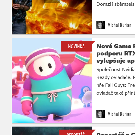
Dorazí i sběratels
Michal Burian
Nové Game R
NOVINKA
podporu RT
vylepšuje ap
Společnost Nvidi
Ready ovladače. P
hře Fall Guys: Fre
ovladač také přiná
Michal Burian
Reportáž z G
REPORTÁŽ