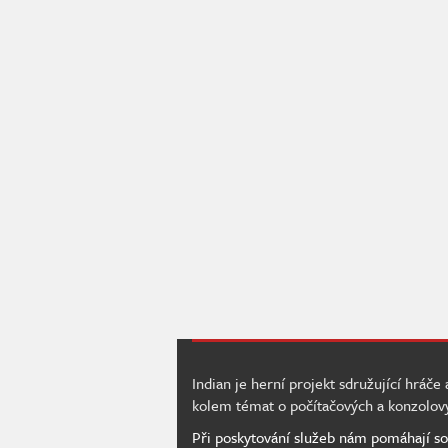
Indian je herní projekt sdružující hráče
kolem témat o počítačových a konzolov
Při poskytování služeb nám pomáhají so