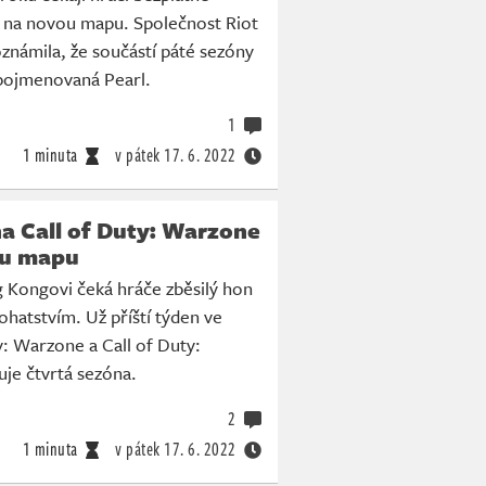
t na novou mapu. Společnost Riot
námila, že součástí páté sezóny
pojmenovaná Pearl.
1
1 minuta
v pátek
17. 6. 2022
a Call of Duty: Warzone
ou mapu
g Kongovi čeká hráče zběsilý hon
hatstvím. Už příští týden ve
y: Warzone a Call of Duty:
je čtvrtá sezóna.
2
1 minuta
v pátek
17. 6. 2022