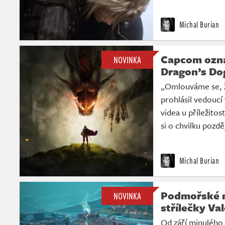
Michal Burian
Capcom ozná
NOVINKA
Dragon’s Do
„Omlouváme se, ž
prohlásil vedoucí
videa u příležito
si o chvilku pozdě
Michal Burian
Podmořské 
NOVINKA
střílečky Va
Od září minulého 