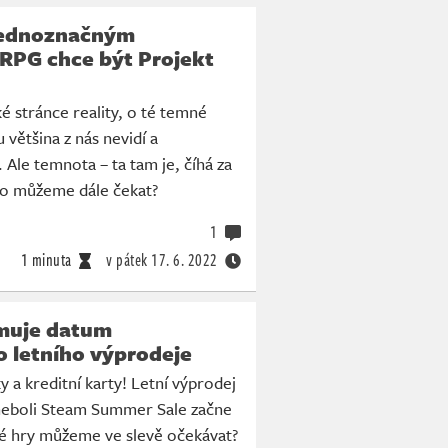
jednoznačným
RPG chce být Projekt
ké stránce reality, o té temné
u většina z nás nevidí a
 Ale temnota – ta tam je, číhá za
o můžeme dále čekat?
1
1 minuta
v pátek
17. 6. 2022
muje datum
 letního výprodeje
y a kreditní karty! Letní výprodej
neboli Steam Summer Sale začne
ké hry můžeme ve slevě očekávat?