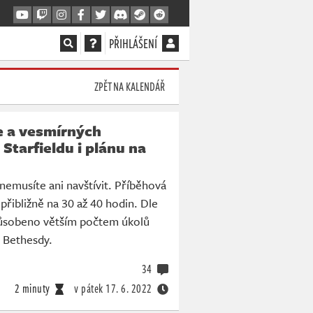
PŘIHLÁŠENÍ
ZPĚT NA KALENDÁŘ
e a vesmírných
 Starfieldu i plánu na
nemusíte ani navštívit. Příběhová
e přibližně na 30 až 40 hodin. Dle
ůsobeno větším počtem úkolů
h Bethesdy.
34
2 minuty
v pátek
17. 6. 2022