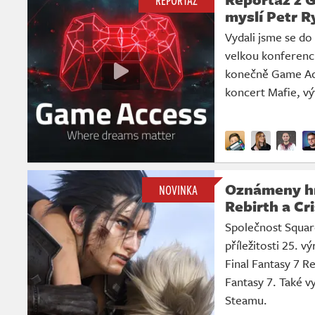
myslí Petr R
Vydali jsme se do
velkou konferenci
konečně Game Acce
koncert Mafie, vý
Oznámeny hr
NOVINKA
Rebirth a Cri
Společnost Squar
příležitosti 25. v
Final Fantasy 7 R
Fantasy 7. Také v
Steamu.