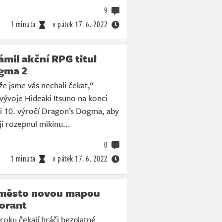
9
1 minuta
v pátek
17. 6. 2022
mil akční RPG titul
gma 2
e jsme vás nechali čekat,“
 vývoje Hideaki Itsuno na konci
sti 10. výročí Dragon’s Dogma, aby
ji rozepnul mikinu...
0
1 minuta
v pátek
17. 6. 2022
město novou mapou
lorant
roku čekají hráči bezplatné