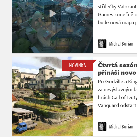
střílečky Valoran
Games konečně oz
bude nová mapa 
Michal Burian
Čtvrtá sezón
NOVINKA
přináší nov
Po Godzille a Kin
za nevýslovným bo
hrách Call of Dut
Vanquard odstartu
Michal Burian