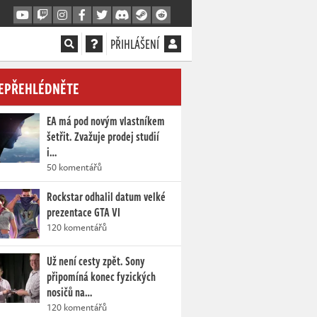
PŘIHLÁŠENÍ
EPŘEHLÉDNĚTE
EA má pod novým vlastníkem
šetřit. Zvažuje prodej studií
i…
50 komentářů
Rockstar odhalil datum velké
prezentace GTA VI
120 komentářů
Už není cesty zpět. Sony
připomíná konec fyzických
nosičů na…
120 komentářů