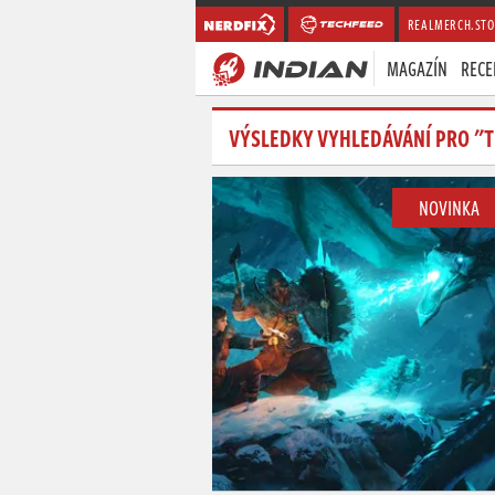
REALMERCH.STO
MAGAZÍN
RECE
VÝSLEDKY VYHLEDÁVÁNÍ PRO "
NOVINKA