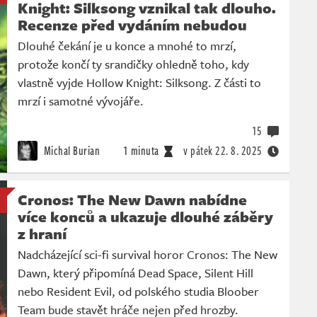
Knight: Silksong vznikal tak dlouho.
Recenze před vydáním nebudou
Dlouhé čekání je u konce a mnohé to mrzí,
protože končí ty srandičky ohledně toho, kdy
vlastně vyjde Hollow Knight: Silksong. Z části to
mrzí i samotné vývojáře.
15
Michal Burian
1 minuta
v pátek
22. 8. 2025
Cronos: The New Dawn nabídne
více konců a ukazuje dlouhé záběry
z hraní
Nadcházející sci-fi survival horor Cronos: The New
Dawn, který připomíná Dead Space, Silent Hill
nebo Resident Evil, od polského studia Bloober
Team bude stavět hráče nejen před hrozby.