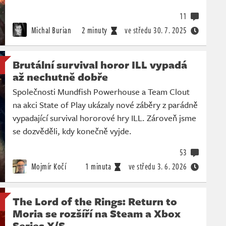
11
Michal Burian
2 minuty
ve středu
30. 7. 2025
Brutální survival horor ILL vypadá
až nechutně dobře
Společnosti Mundfish Powerhouse a Team Clout
na akci State of Play ukázaly nové záběry z parádně
vypadající survival hororové hry ILL. Zároveň jsme
se dozvěděli, kdy konečně vyjde.
53
Mojmír Kočí
1 minuta
ve středu
3. 6. 2026
The Lord of the Rings: Return to
Moria se rozšíří na Steam a Xbox
Series X/S