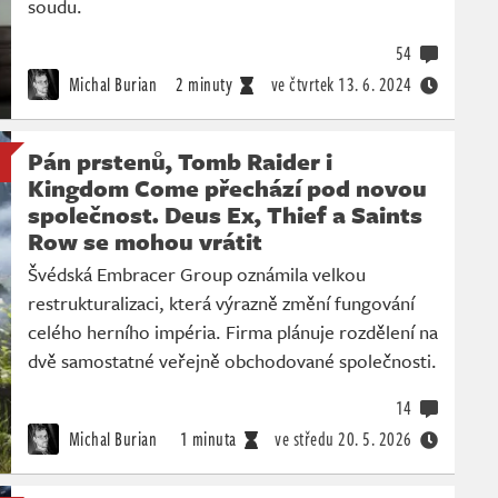
soudu.
54
Michal Burian
2 minuty
ve čtvrtek
13. 6. 2024
Pán prstenů, Tomb Raider i
Kingdom Come přechází pod novou
společnost. Deus Ex, Thief a Saints
Row se mohou vrátit
Švédská Embracer Group oznámila velkou
restrukturalizaci, která výrazně změní fungování
celého herního impéria. Firma plánuje rozdělení na
dvě samostatné veřejně obchodované společnosti.
14
Michal Burian
1 minuta
ve středu
20. 5. 2026