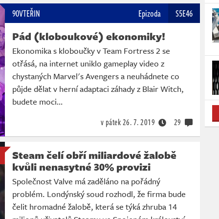
90VTEŘIN
Epizoda
S5E46
Pád (kloboukové) ekonomiky!
Ekonomika s kloboučky v Team Fortress 2 se
otřásá, na internet uniklo gameplay video z
chystaných Marvel's Avengers a neuhádnete co
půjde dělat v herní adaptaci záhady z Blair Witch,
budete moci…
v pátek
26. 7. 2019
29
Steam čelí obří miliardové žalobě
kvůli nenasytné 30% provizi
Společnost Valve má zaděláno na pořádný
problém. Londýnský soud rozhodl, že firma bude
čelit hromadné žalobě, která se týká zhruba 14