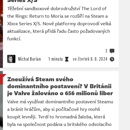
Těžební sandboxové dobrodružství The Lord of
the Rings: Return to Moria se rozšíří na Steam a
Xbox Series X/S. Nové platformy doprovodí velká
aktualizace, která přidá řadu často požadovaných
funkcí.
3
Michal Burian
1 minuta
ve čtvrtek
8. 8. 2024
Zneužívá Steam svého
dominantního postavení? V Británii
je Valve žalováno o 656 milionů liber
Valve má využívat dominantního postavení Steamu
a bránit hráčům, aby si počítačové hry mohli
koupit levněji. Tvrdí to hromadná žaloba, která
byla na společnost podána u britského odvolacího