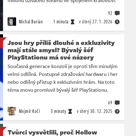
milionů uživatelů Steamu ve Spojeném království.
92
Michal Burian
1 minuta
v úterý
27. 1. 2026
Jsou hry příliš dlouhé a exkluzivity
mají stále smysl? Bývalý šéf
PlayStationu má své názory
Současná generace konzolí je oproti těm minulým
velmi odlišná. Postupné zdražování hardwaru i her
nebo odlišný přístup k exkluzivním hrám. Na toto
téma znovu promluvil bývalý šéf PlayStationu.
69
Mojmír Kočí
3 minuty
v úterý
30. 12. 2025
Tvůrci vysvětlili, proč Hollow