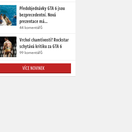
Předobjednávky GTA 6 jsou
bezprecedentní. Nová
prezentace má…
44 komentářů
Vrchol chamtivosti? Rockstar
schytává kritiku za GTA 6
99 komentářů
VÍCE NOVINEK