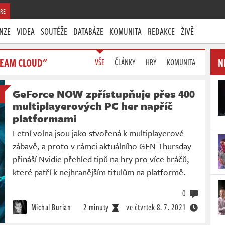
RE
NZE
VIDEA
SOUTĚŽE
DATABÁZE
KOMUNITA
REDAKCE
ŽIVĚ
TEAM CLOUD"
N
VŠE
ČLÁNKY
HRY
KOMUNITA
GeForce NOW zpřístupňuje přes 400
multiplayerových PC her napříč
platformami
Letní volna jsou jako stvořená k multiplayerové
zábavě, a proto v rámci aktuálního GFN Thursday
přináší Nvidie přehled tipů na hry pro více hráčů,
které patří k nejhranějším titulům na platformě.
0
Michal Burian
2 minuty
ve čtvrtek
8. 7. 2021