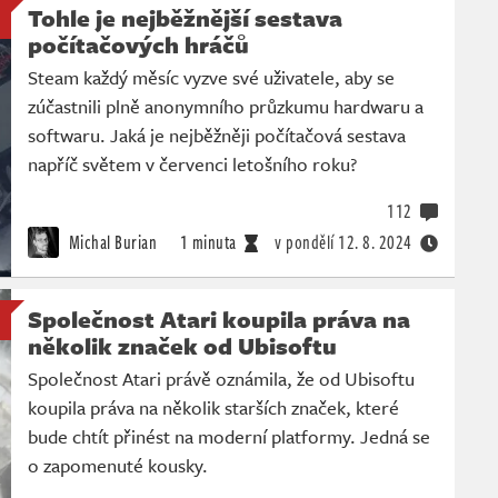
Tohle je nejběžnější sestava
počítačových hráčů
Steam každý měsíc vyzve své uživatele, aby se
zúčastnili plně anonymního průzkumu hardwaru a
softwaru. Jaká je nejběžněji počítačová sestava
napříč světem v červenci letošního roku?
112
Michal Burian
1 minuta
v pondělí
12. 8. 2024
Společnost Atari koupila práva na
několik značek od Ubisoftu
Společnost Atari právě oznámila, že od Ubisoftu
koupila práva na několik starších značek, které
bude chtít přinést na moderní platformy. Jedná se
o zapomenuté kousky.