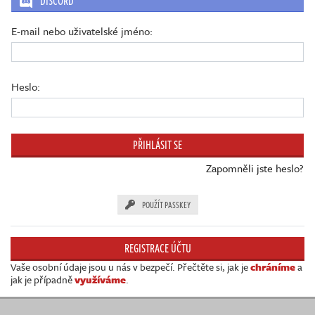
DISCORD
Živě
E-mail nebo uživatelské jméno:
Heslo:
Zapomněli jste heslo?
POUŽÍT PASSKEY
REGISTRACE ÚČTU
Vaše osobní údaje jsou u nás v bezpečí. Přečtěte si, jak je
chráníme
a
jak je případně
využíváme
.