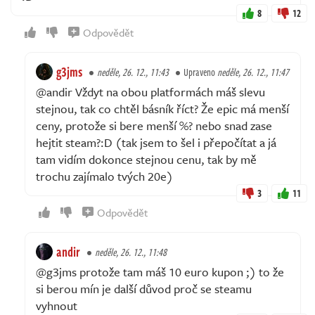
8
12
Odpovědět
g3jms
neděle, 26. 12., 11:43
Upraveno
neděle, 26. 12., 11:47
@andir Vždyt na obou platformách máš slevu
stejnou, tak co chtěl básník říct? Že epic má menší
ceny, protože si bere menší %? nebo snad zase
hejtit steam?:D (tak jsem to šel i přepočítat a já
tam vidím dokonce stejnou cenu, tak by mě
trochu zajímalo tvých 20e)
3
11
Odpovědět
andir
neděle, 26. 12., 11:48
@g3jms protože tam máš 10 euro kupon ;) to že
si berou mín je další důvod proč se steamu
vyhnout