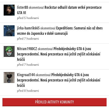
lister88
Rockstar odhalil datum velké prezentace
okomentoval
GTA VI
před 5 hodinami
jirka-hamrik665
Expeditions: Samurai nás už dnes
okomentoval
vezme do Japonska v době samurajů
před 7 hodinami
Nitram1980CZ
Předobjednávky GTA 6 jsou
okomentoval
bezprecedentní. Nová prezentace má ještě zvýšit očekávání
hráčů
před 7 hodinami
Kingroad144
Předobjednávky GTA 6 jsou
okomentoval
bezprecedentní. Nová prezentace má ještě zvýšit očekávání
hráčů
před 8 hodinami
PŘEHLED AKTIVITY KOMUNITY