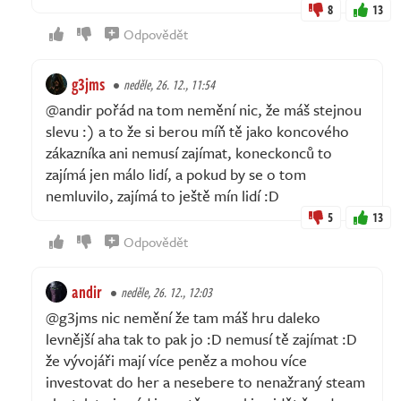
8
13
Odpovědět
g3jms
neděle, 26. 12., 11:54
@andir pořád na tom nemění nic, že máš stejnou
slevu :) a to že si berou míň tě jako koncového
zákazníka ani nemusí zajímat, koneckonců to
zajímá jen málo lidí, a pokud by se o tom
nemluvilo, zajímá to ještě mín lidí :D
5
13
Odpovědět
andir
neděle, 26. 12., 12:03
@g3jms nic nemění že tam máš hru daleko
levnější aha tak to pak jo :D nemusí tě zajímat :D
že vývojáři mají více peněz a mohou více
investovat do her a nesebere to nenažraný steam