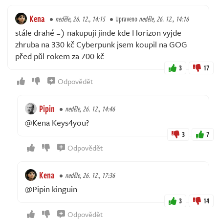
Kena
neděle, 26. 12., 14:15
Upraveno
neděle, 26. 12., 14:16
stále drahé =) nakupuji jinde kde Horizon vyjde
zhruba na 330 kč Cyberpunk jsem koupil na GOG
před půl rokem za 700 kč
3
17
Odpovědět
Pipin
neděle, 26. 12., 14:46
@Kena Keys4you?
3
7
Odpovědět
Kena
neděle, 26. 12., 17:36
@Pipin kinguin
3
14
Odpovědět