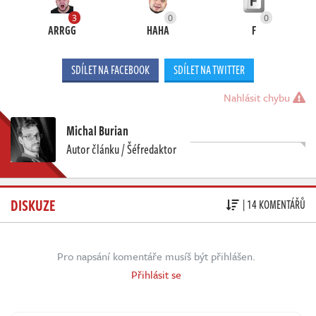
3
0
0
ARRGG
HAHA
F
SDÍLET NA FACEBOOK
SDÍLET NA TWITTER
Nahlásit chybu
Michal Burian
Autor článku / Šéfredaktor
DISKUZE
| 14 KOMENTÁŘŮ
Pro napsání komentáře musíš být přihlášen.
Přihlásit se