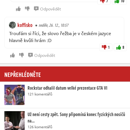
7
10
Odpovědět
koffisko
neděle, 26. 12., 10:57
Troufám si říci, že slovo řežba je v českém jazyce
hlavně kvůli hrám :D
1
8
Odpovědět
NEPŘEHLÉDNĚTE
Rockstar odhalil datum velké prezentace GTA VI
121 komentářů
Už není cesty zpět. Sony připomíná konec fyzických nosičů
na…
126 komentářů