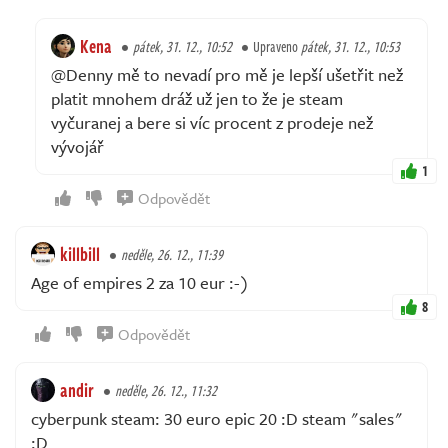
Kena
pátek, 31. 12., 10:52
Upraveno
pátek, 31. 12., 10:53
@Denny mě to nevadí pro mě je lepší ušetřit než
platit mnohem dráž už jen to že je steam
vyčuranej a bere si víc procent z prodeje než
vývojář
1
Odpovědět
killbill
neděle, 26. 12., 11:39
Age of empires 2 za 10 eur :-)
8
Odpovědět
andir
neděle, 26. 12., 11:32
cyberpunk steam: 30 euro epic 20 :D steam "sales"
:D