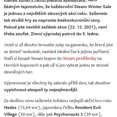
Živě
žádným tajemstvím, že každoroční Steam Winter Sale
je jednou z největších slevových akcí roku. Seženete
tak skvělé hry za naprosto bezkonkurenční ceny.
Pokud jste nestihli začátek akce (22. 12. 2021), není
třeba zoufat. Zimní výprodej potrvá do 5. ledna.
Jestli si už dlouho brousíte zuby na gamesku, ke které jste
se doteď nedostali, nastává ideální čas k jejímu pořízení.
Stačí si koupit Steam kupon do
Steam peněženky
na
Herních kuponech a pak už si jen vybrat jednu ze stovek
zlevněných her.
Vyjmenovat je všechny by zabralo příliš slov, tak zkusíme
vypíchnout alespoň ty nejzajímavější.
Za skvělou cenu seženete loňskou nejlepší akční hru roku
Hades
(13,64 eur), japonskou řežbu
Resident Evil:
Village
(30 eur), dále pak
Psychonauts 2
(39 eur),