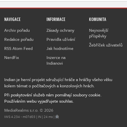
NAVIGACE
INFORMACE
KOMUNITA
Archiv pořadu
Zásady ochrany
Nejnovější
příspěvky
Redakce pořadu
Pravidla užívání
Žebříček uživatelů
RSS Atom Feed
Jak hodnotíme
NerdFix
Inzerce na
Indianovi
Indian je herní projekt sdružující hráče a hráčky všeho věku
kolem témat o počítačových a konzolových hrách.
Při poskytování služeb nám pomáhají soubory cookie.
Používáním webu vyjadřujete souhlas.
MediaRealms s.r.o.
© 2026
IWS 4.234 - m07d03 | IN | 24 ms |