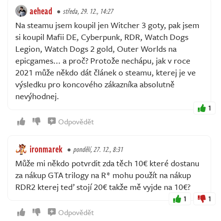
aehead
středa, 29. 12., 14:27
Na steamu jsem koupil jen Witcher 3 goty, pak jsem
si koupil Mafii DE, Cyberpunk, RDR, Watch Dogs
Legion, Watch Dogs 2 gold, Outer Worlds na
epicgames... a proč? Protože nechápu, jak v roce
2021 může někdo dát článek o steamu, kterej je ve
výsledku pro koncového zákazníka absolutně
nevýhodnej.
1
Odpovědět
ironmarek
pondělí, 27. 12., 8:31
Může mi někdo potvrdit zda těch 10€ které dostanu
za nákup GTA trilogy na R* mohu použít na nákup
RDR2 kterej teď stojí 20€ takže mě vyjde na 10€?
1
1
Odpovědět