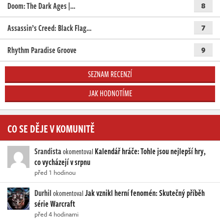
Doom: The Dark Ages |…
8
Assassin’s Creed: Black Flag…
7
Rhythm Paradise Groove
9
SEZNAM RECENZÍ
JAK HODNOTÍME
CO SE DĚJE V KOMUNITĚ
Srandista
Kalendář hráče: Tohle jsou nejlepší hry,
okomentoval
co vycházejí v srpnu
před 1 hodinou
Durhil
Jak vznikl herní fenomén: Skutečný příběh
okomentoval
série Warcraft
před 4 hodinami