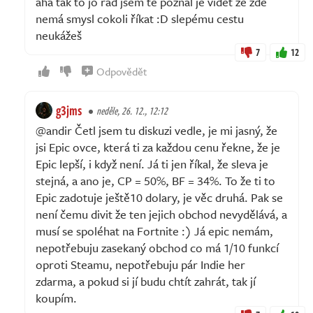
aha tak to jo rád jsem tě poznal je vidět že zde
nemá smysl cokoli říkat :D slepému cestu
neukážeš
7
12
Odpovědět
g3jms
neděle, 26. 12., 12:12
@andir Četl jsem tu diskuzi vedle, je mi jasný, že
jsi Epic ovce, která ti za každou cenu řekne, že je
Epic lepší, i když není. Já ti jen říkal, že sleva je
stejná, a ano je, CP = 50%, BF = 34%. To že ti to
Epic zadotuje ještě10 dolary, je věc druhá. Pak se
není čemu divit že ten jejich obchod nevydělává, a
musí se spoléhat na Fortnite :) Já epic nemám,
nepotřebuju zasekaný obchod co má 1/10 funkcí
oproti Steamu, nepotřebuju pár Indie her
zdarma, a pokud si jí budu chtít zahrát, tak jí
koupím.