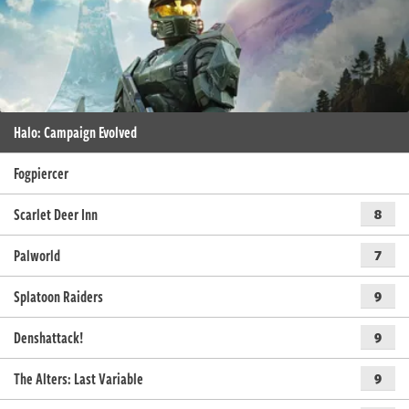
Halo: Campaign Evolved
Fogpiercer
Scarlet Deer Inn
8
Palworld
7
Splatoon Raiders
9
Denshattack!
9
The Alters: Last Variable
9