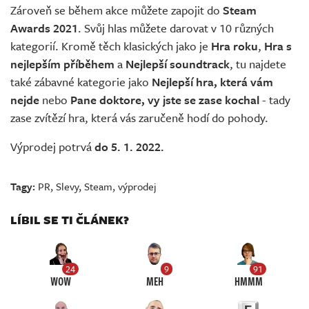
Zároveň se během akce můžete zapojit do
Steam
Awards 2021
. Svůj hlas můžete darovat v 10 různých
kategorií. Kromě těch klasických jako je
Hra roku
,
Hra s
nejlepším příběhem
a
Nejlepší soundtrack
, tu najdete
také zábavné kategorie jako
Nejlepší hra, která vám
nejde
nebo
Pane doktore, vy jste se zase kochal
- tady
zase zvítězí hra, která vás zaručeně hodí do pohody.
Výprodej potrvá
do 5. 1. 2022.
Tagy:
PR
,
Slevy
,
Steam
,
výprodej
LÍBIL SE TI ČLÁNEK?
24
9
91
WOW
MEH
HMMM