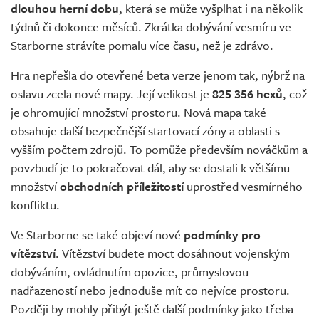
dlouhou herní dobu
, která se může vyšplhat i na několik
týdnů či dokonce měsíců. Zkrátka dobývání vesmíru ve
Starborne strávíte pomalu více času, než je zdrávo.
Hra nepřešla do otevřené beta verze jenom tak, nýbrž na
oslavu zcela nové mapy. Její velikost je
825 356 hexů
, což
je ohromující množství prostoru. Nová mapa také
obsahuje další bezpečnější startovací zóny a oblasti s
vyšším počtem zdrojů. To pomůže především nováčkům a
povzbudí je to pokračovat dál, aby se dostali k většímu
množství
obchodních příležitostí
uprostřed vesmírného
konfliktu.
Ve Starborne se také objeví nové
podmínky pro
vítězství
. Vítězství budete moct dosáhnout vojenským
dobýváním, ovládnutím opozice, průmyslovou
nadřazeností nebo jednoduše mít co nejvíce prostoru.
Později by mohly přibýt ještě další podmínky jako třeba