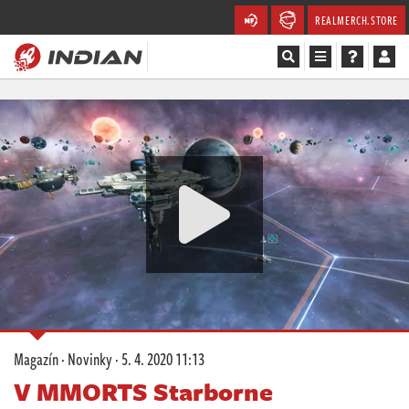
REALMERCH.STORE
Magazín
Recenze
Videa
Soutěže
Databáze
Komunita
Magazín
·
Novinky
·
5. 4. 2020 11:13
Redakce
V MMORTS Starborne