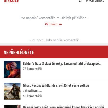
DISKUZE
| 0 KOMENTÁŘŮ
Pro napsání komentáře musíš být přihlášen.
Přihlásit se
Buď první, kdo napíše komentář!
NEPŘEHLÉDNĚTE
Baldur's Gate 3 slaví tři roky. Larian odhalil překvapivé…
77 komentářů
Ghost Recon: Wildlands slaví 25 let série velkou
aktualizací.…
42 komentářů
Už není cesty zpět. Sony připomíná konec fyzických nosičů