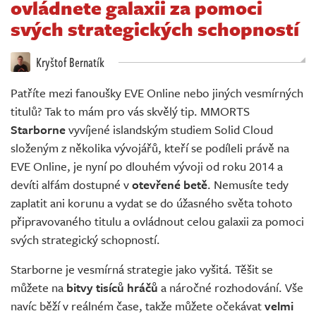
ovládnete galaxii za pomoci
Živě
svých strategických schopností
Kryštof Bernatík
Patříte mezi fanoušky EVE Online nebo jiných vesmírných
titulů? Tak to mám pro vás skvělý tip. MMORTS
Starborne
vyvíjené islandským studiem Solid Cloud
složeným z několika vývojářů, kteří se podíleli právě na
EVE Online, je nyní po dlouhém vývoji od roku 2014 a
devíti alfám dostupné v
otevřené betě
. Nemusíte tedy
zaplatit ani korunu a vydat se do úžasného světa tohoto
připravovaného titulu a ovládnout celou galaxii za pomoci
svých strategický schopností.
Starborne je vesmírná strategie jako vyšitá. Těšit se
můžete na
bitvy tisíců hráčů
a náročné rozhodování. Vše
navíc běží v reálném čase, takže můžete očekávat
velmi