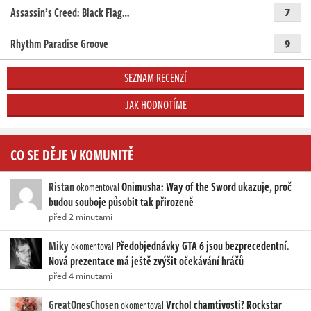
Assassin’s Creed: Black Flag…
7
Rhythm Paradise Groove
9
SEZNAM RECENZÍ
JAK HODNOTÍME
CO SE DĚJE V KOMUNITĚ
Ristan
Onimusha: Way of the Sword ukazuje, proč
okomentoval
budou souboje působit tak přirozeně
před 2 minutami
Miky
Předobjednávky GTA 6 jsou bezprecedentní.
okomentoval
Nová prezentace má ještě zvýšit očekávání hráčů
před 4 minutami
GreatOnesChosen
Vrchol chamtivosti? Rockstar
okomentoval