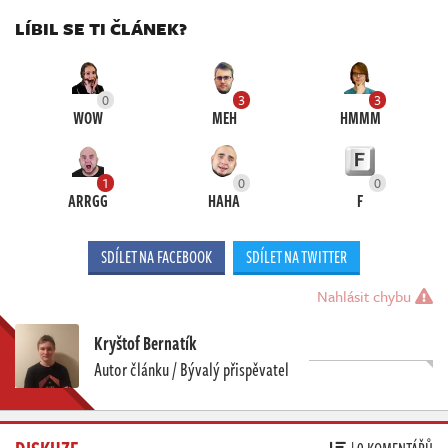
LÍBIL SE TI ČLÁNEK?
0
3
3
WOW
MEH
HMMM
1
0
0
ARRGG
HAHA
F
SDÍLET NA FACEBOOK
SDÍLET NA TWITTER
Nahlásit chybu
Kryštof Bernatík
Autor článku / Bývalý přispěvatel