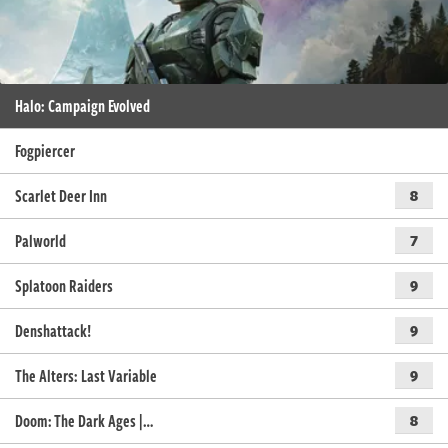
Halo: Campaign Evolved
Fogpiercer
Scarlet Deer Inn
8
Palworld
7
Splatoon Raiders
9
Denshattack!
9
The Alters: Last Variable
9
Doom: The Dark Ages |…
8