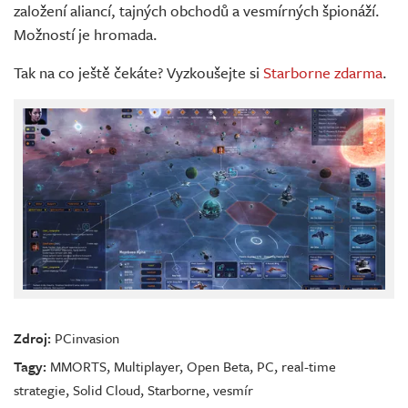
založení aliancí, tajných obchodů a vesmírných špionáží.
Možností je hromada.
Tak na co ještě čekáte? Vyzkoušejte si
Starborne zdarma
.
Zdroj:
PCinvasion
Tagy:
MMORTS
,
Multiplayer
,
Open Beta
,
PC
,
real-time
strategie
,
Solid Cloud
,
Starborne
,
vesmír