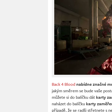
Back 4 Blood
nabídne značné mn
jakým směrem se bude vaše postav
můžete si do balíčku dát
karty za
naházet do balíčku
karty zaměřen
případě, že se radši střetnete s n