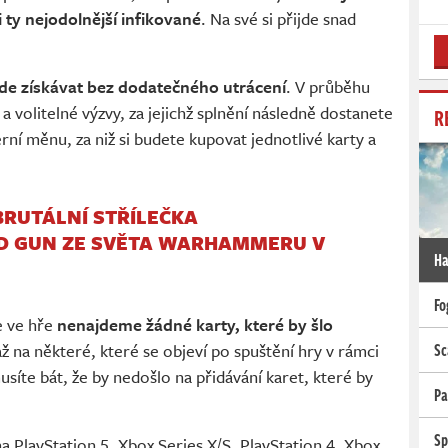
 ty nejodolnější infikované
. Na své si přijde snad
de získávat bez dodatečného utrácení
. V průběhu
e a volitelné výzvy, za jejichž splnění následně dostanete
R
ní měnu, za niž si budete kupovat jednotlivé karty a
BRUTÁLNÍ STŘÍLEČKA
D GUN ZE SVĚTA WARHAMMERU V
Ha
Fo
že ve hře
nenajdeme žádné karty, které by šlo
až na některé, které se objeví po spuštění hry v rámci
Sc
síte bát, že by nedošlo na přidávání karet, které by
Pa
Sp
na PlayStation 5, Xbox Series X/S, PlayStation 4, Xbox