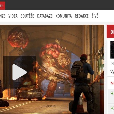
RE
NZE
VIDEA
SOUTĚŽE
DATABÁZE
KOMUNITA
REDAKCE
ŽIVĚ
D
P
Vy
N