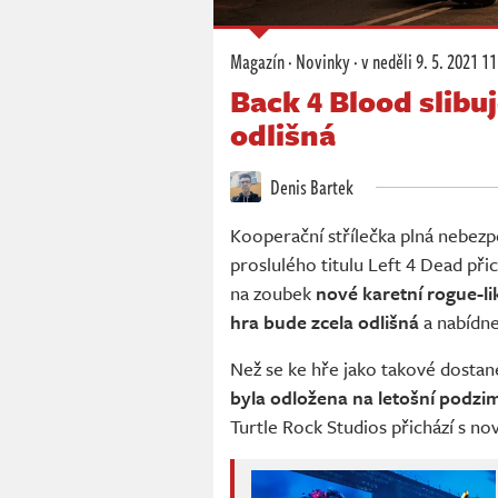
Magazín
·
Novinky
·
v neděli
9. 5. 2021 11
Back 4 Blood slibu
odlišná
Denis Bartek
Kooperační střílečka plná nebe
proslulého titulu Left 4 Dead přic
na zoubek
nové karetní rogue-l
hra bude zcela odlišná
a nabídn
Než se ke hře jako takové dostane
byla odložena na letošní podzim
Turtle Rock Studios přichází s n