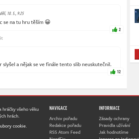
ělí, 10. 5., 9:25
c se na tu hru těším 😀
2
ět
 slyšel a nějak se ve finále tento slib neuskutečnil.
12
NAVIGACE
INFORMACE
 a hráčky všeho věku
ých hrách.
Archiv pořadu
Zásady ochrany
Redakce pořadu
Pravidla užívání
ubory cookie.
RSS Atom Feed
Jak hodnotíme
NerdFix
Inzerce na Indianovi