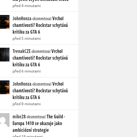
před 4 minutami
JohnHonza
Vrchol
okomentoval
chamtivosti? Rockstar schytává
kritiku za GTA 6
před 5 minutami
TrenakCZE
Vrchol
okomentoval
chamtivosti? Rockstar schytává
kritiku za GTA 6
před 6 minutami
JohnHonza
Vrchol
okomentoval
chamtivosti? Rockstar schytává
kritiku za GTA 6
před 8 minutami
mike28
The Guild -
okomentoval
Europa 1410 se ukazuje jako
ambiciózní strategie
před 18 minutami