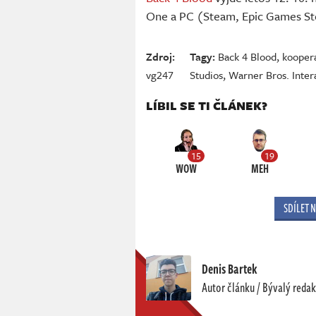
One a PC (Steam, Epic Games St
Zdroj:
Tagy:
Back 4 Blood
,
kooper
vg247
Studios
,
Warner Bros. Inter
LÍBIL SE TI ČLÁNEK?
15
19
WOW
MEH
SDÍLET 
Denis Bartek
Autor článku / Bývalý redak