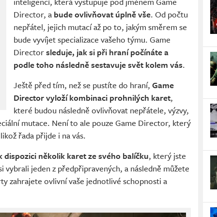
inteligencí, která vystupuje pod jménem Game
Director, a
bude ovlivňovat úplně vše
. Od počtu
nepřátel, jejich mutací až po to, jakým směrem se
bude vyvíjet specializace vašeho týmu. Game
Director
sleduje, jak si při hraní počínáte a
podle toho následně sestavuje svět kolem vás
.
Ještě před tím, než se pustíte do hraní,
Game
Director vyloží kombinaci prohnilých karet
,
které budou následně ovlivňovat nepřátele, výzvy,
peciální mutace. Není to ale pouze Game Director, který
ikož řada přijde i na vás.
 dispozici několik karet ze svého balíčku
, který jste
 si vybrali jeden z předpřipravených, a následně můžete
rty zahrajete ovlivní vaše jednotlivé schopnosti a