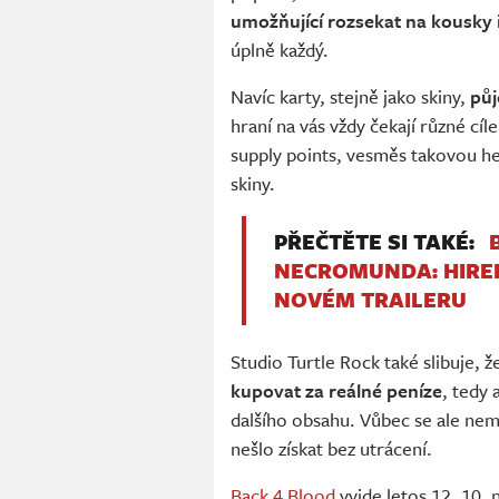
umožňující rozsekat na kousky i
úplně každý.
Navíc karty, stejně jako skiny,
půj
hraní na vás vždy čekají různé cíl
supply points, vesměs takovou her
skiny.
PŘEČTĚTE SI TAKÉ:
NECROMUNDA: HIRE
NOVÉM TRAILERU
Studio Turtle Rock také slibuje, 
kupovat za reálné peníze
, tedy 
dalšího obsahu. Vůbec se ale nemu
nešlo získat bez utrácení.
Back 4 Blood
vyjde letos 12. 10. 