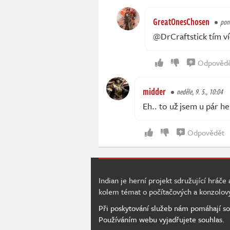
GreatOnesChosen
pond
@DrCraftstick tím ví
Odpověd
midder
neděle, 9. 5., 10:04
Eh.. to už jsem u pár her
Odpovědět
Indian je herní projekt sdružující hráče
kolem témat o počítačových a konzolov
Při poskytování služeb nám pomáhají so
Používáním webu vyjadřujete souhlas.