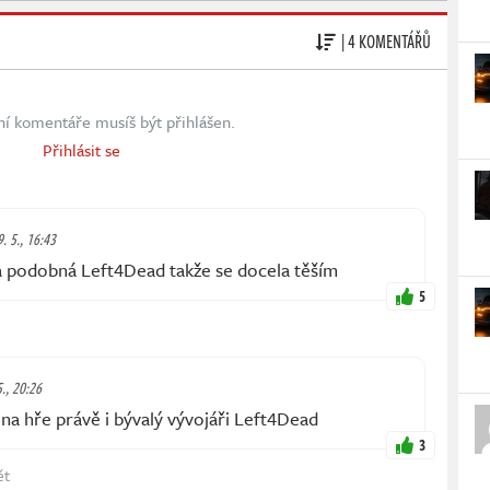
| 4 KOMENTÁŘŮ
ní komentáře musíš být přihlášen.
Přihlásit se
9. 5., 16:43
 a podobná Left4Dead takže se docela těším
5
5., 20:26
a hře právě i bývalý vývojáři Left4Dead
3
ět