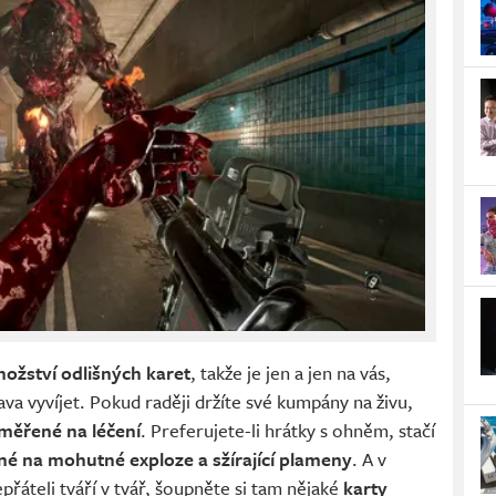
ožství odlišných karet
, takže je jen a jen na vás,
a vyvíjet. Pokud raději držíte své kumpány na živu,
měřené na léčení
. Preferujete-li hrátky s ohněm, stačí
é na mohutné exploze a sžírající plameny
. A v
epřáteli tváří v tvář, šoupněte si tam nějaké
karty