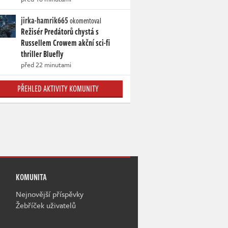
jirka-hamrik665
okomentoval
Režisér Predátorů chystá s
Russellem Crowem akční sci-fi
thriller Bluefly
před 22 minutami
PŘEHLED AKTIVITY KOMUNITY
KOMUNITA
Nejnovější příspěvky
Žebříček uživatelů