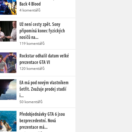
Back 4 Blood
4 komentářů
Už není cesty zpět. Sony
připomíná konec fyzických
nosičů na…
119 komentářů
Rockstar odhalil datum velké
prezentace GTA VI
120 komentářů
EA má pod novým vlastníkem
šetřit. Zvažuje prodej studií
i…
50 komentářů
Předobjednávky GTA 6 jsou
bezprecedentní. Nová
prezentace má…