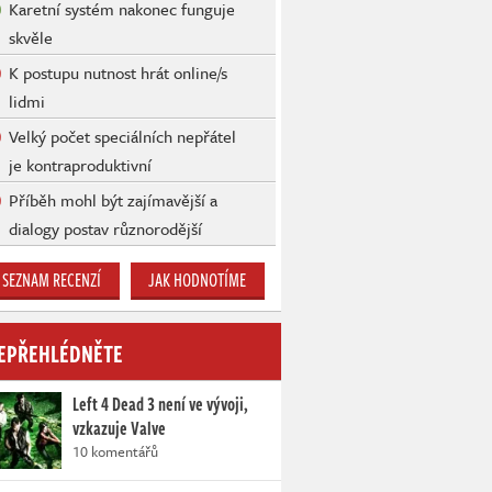
Karetní systém nakonec funguje
skvěle
K postupu nutnost hrát online/s
lidmi
Velký počet speciálních nepřátel
je kontraproduktivní
Příběh mohl být zajímavější a
dialogy postav různorodější
SEZNAM RECENZÍ
JAK HODNOTÍME
EPŘEHLÉDNĚTE
Left 4 Dead 3 není ve vývoji,
vzkazuje Valve
10 komentářů