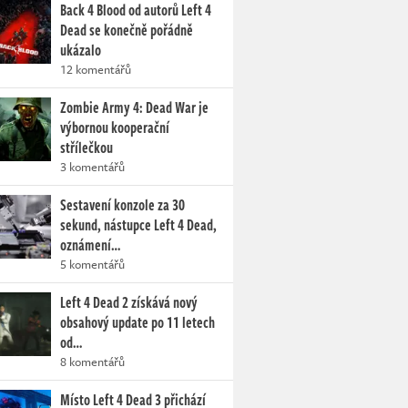
Back 4 Blood od autorů Left 4
Dead se konečně pořádně
ukázalo
12 komentářů
Zombie Army 4: Dead War je
výbornou kooperační
střílečkou
3 komentářů
Sestavení konzole za 30
sekund, nástupce Left 4 Dead,
oznámení…
5 komentářů
Left 4 Dead 2 získává nový
obsahový update po 11 letech
od…
8 komentářů
Místo Left 4 Dead 3 přichází