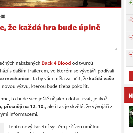
:00
je, že každá hra bude úplně
zpečných nakažených
Back 4 Blood
od tvůrců
hází s dalším trailerem, ve kterém se vývojáři podívali
ike mechanice
. Ta by vám měla zaručit, že
každá vaše
e novou výzvu, kterou bude třeba pokořit.
N
me, to bude sice ještě nějakou dobu trvat, jelikož
, přesněji na 12. 10.
, ale i tak je skvělé, že vývojáři z
ovými informacemi.
Tento nový karetní systém je řízen umělou