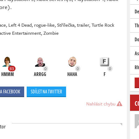
ore).
De
ace
,
Left 4 Dead
,
rogue-like
,
Střílečka
,
trailer
,
Turtle Rock
Th
active Entertainment
,
Zombie
Do
As
Rh
83
0
0
0
HMMM
ARRGG
HAHA
F
NA FACEBOOK
SDÍLET NA TWITTER
C
Nahlásit chybu
tor