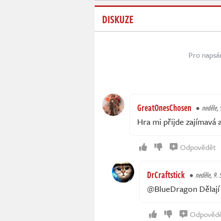
DISKUZE
Pro napsá
GreatOnesChosen
neděle, 
Hra mi přijde zajímavá
Odpovědět
DrCraftstick
neděle, 9. 
@BlueDragon Dělají n
Odpověd