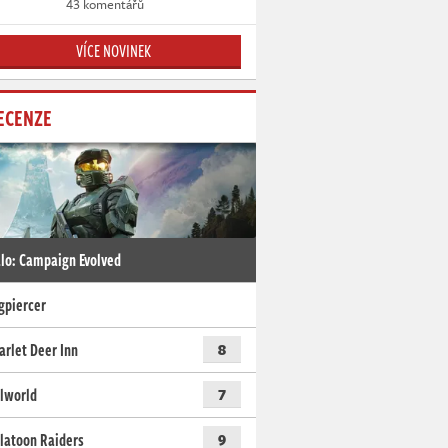
43 komentářů
VÍCE NOVINEK
ECENZE
lo: Campaign Evolved
gpiercer
arlet Deer Inn
8
lworld
7
latoon Raiders
9