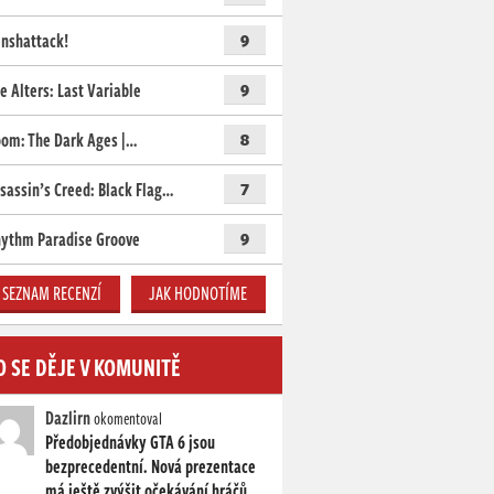
nshattack!
9
e Alters: Last Variable
9
om: The Dark Ages |…
8
sassin’s Creed: Black Flag…
7
ythm Paradise Groove
9
SEZNAM RECENZÍ
JAK HODNOTÍME
O SE DĚJE V KOMUNITĚ
Dazlirn
okomentoval
Předobjednávky GTA 6 jsou
bezprecedentní. Nová prezentace
má ještě zvýšit očekávání hráčů