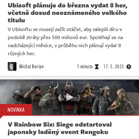
Ubisoft plánuje do března vydat 8 her,
včetně dosud neoznámeného velkého
titulu
V Ubisoftu se musejí začít otáčet, aby zalepili díru v
podobě ztráty přes 500 milionů eur. Spoléhají se na
nadcházející měsíce, v průběhu nich plánují vydat 8
různých her.
Michal Burian
1 minuta
17. 5. 2023
NOVINKA
V Rainbow Six: Siege odstartoval
japonsky laděný event Rengoku