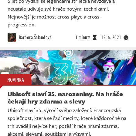
5 let po vydání se legendární střílečka nevzdává a
neustále udivuje své hráče novými technikami.
Nejnovější je možnost cross-playe a cross-
progression.
Barbora Šalandová
1 minuta
12. 6. 2021
NOVINKA
Ubisoft slaví 35. narozeniny. Na hráče
čekají hry zdarma a slevy
Ubisoft slaví 35. výročí svého založení. Francouzská
společnost, která se řadí mezi ty, které každoročně na
trh uvádějí nejvíce her, potěší hráče hrami zdarma,
akcemi, slevami, soutěžemi a výzvami.