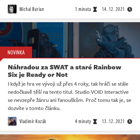
Michal Burian
1 minuta
14. 12. 2021
NOVINKA
Náhradou za SWAT a staré Rainbow
Six je Ready or Not
I když je hra ve vývoji už přes 4 roky, tak hráči se stále
nedočkavě těší na tento titul. Studio VOID Interactive
se nevzepře žánru ani fanouškům. Proč tomu tak je, se
dozvíte v tomto článku.
Vladimír Kozák
4 minuty
13. 12. 2021