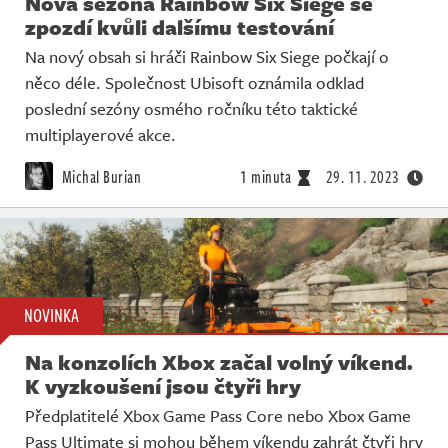
Nová sezóna Rainbow Six Siege se
zpozdí kvůli dalšímu testování
Na nový obsah si hráči Rainbow Six Siege počkají o
něco déle. Společnost Ubisoft oznámila odklad
poslední sezóny osmého ročníku této taktické
multiplayerové akce.
Michal Burian
1 minuta
29. 11. 2023
NOVINKA
Na konzolích Xbox začal volný víkend.
K vyzkoušení jsou čtyři hry
Předplatitelé Xbox Game Pass Core nebo Xbox Game
Pass Ultimate si mohou během víkendu zahrát čtyři hry