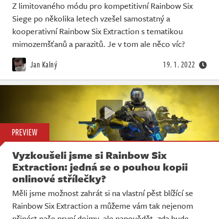
Z limitovaného módu pro kompetitivní Rainbow Six
Siege po několika letech vzešel samostatný a
kooperativní Rainbow Six Extraction s tematikou
mimozemšťanů a parazitů. Je v tom ale něco víc?
Jan Kalný
19. 1. 2022
PREVIEW
Vyzkoušeli jsme si Rainbow Six
Extraction: jedná se o pouhou kopii
onlinové střílečky?
Měli jsme možnost zahrát si na vlastní pěst blížící se
Rainbow Six Extraction a můžeme vám tak nejenom
přinést naše první dojmy, ale napovědět, zda bude