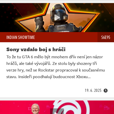
INDIAN SHOWTIME
S6E95
Sony vzdalo boj s hráči
To že tu GTA 6 mělo být mnohem dřív není jen názor
hráčů, ale také vývojářů. Ze stolu byly shozeny tři
verze hry, než se Rockstar propracoval k současnému
stavu. Insideři poodhalují budoucnost Xboxu…
19. 6. 2025