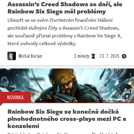
Assassin’s Creed Shadows se daří, ale
Rainbow Six Siege měl problémy
Ubisoft se ve svém čtvrtletním finančním hlášení
pochlubil slušnými čísly u Assassin’s Creed Shadows,
ale současně přiznal problémy s Rainbow Six Siege X,
které ovlivnily celkové výsledky.
Michal Burian
2 minuty
23. 7. 2025
NOVINKA
Rainbow Six Siege se konečně dočká
plnohodnotného cross-playe mezi PC a
konzolemi