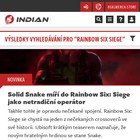
REALMERCH.STORE
Magazín
VÝSLEDKY VYHLEDÁVÁNÍ PRO "RAINBOW SIX SIEGE"
Recenze
Videa
NOVINKA
Soutěže
Solid Snake míří do Rainbow Six: Siege
Databáze
jako netradiční operátor
Takhle tohle je opravdu nečekané spojení. Rainbow Six:
Komunita
Siege se chystá na jeden z nečekaných crossoverů ve
své historii. Ubisoft krátkým teaserem naznačuje, že
Redakce
novým hratelným hrdinou se stane Snake.