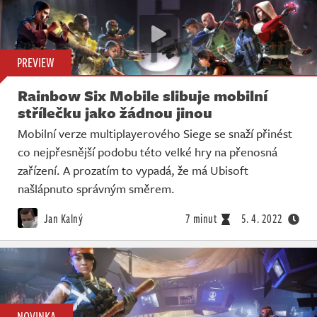
PREVIEW
Rainbow Six Mobile slibuje mobilní
střílečku jako žádnou jinou
Mobilní verze multiplayerového Siege se snaží přinést
co nejpřesnější podobu této velké hry na přenosná
zařízení. A prozatím to vypadá, že má Ubisoft
našlápnuto správným směrem.
Jan Kalný
7 minut
5. 4. 2022
NOVINKA