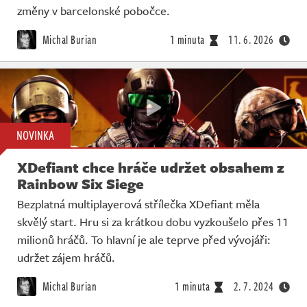
změny v barcelonské pobočce.
Michal Burian
1 minuta
11. 6. 2026
NOVINKA
XDefiant chce hráče udržet obsahem z
Rainbow Six Siege
Bezplatná multiplayerová střílečka XDefiant měla
skvělý start. Hru si za krátkou dobu vyzkoušelo přes 11
milionů hráčů. To hlavní je ale teprve před vývojáři:
udržet zájem hráčů.
Michal Burian
1 minuta
2. 7. 2024