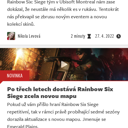
Rainbow Six: Siege tým v Ubisoft Montreal nám zase
dokázal, že neustále má několik es v rukávu. Tentokrát
nás překvapil se zbrusu novým eventem a novou
kolekcí skinů.
Nikola Levová
2 minuty
27. 4. 2022
NOVINKA
Po třech letech dostává Rainbow Six
Siege zcela novou mapu
Pokud už vám přišlo hraní Rainbow Six Siege
repetitivní, tak v rámci právě probíhající sedmé sezóny
dorazila aktualizace s novou mapou. Jmenuje se
Emerald Plains.