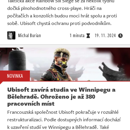
Taktická akce Rainbow Six Siege se za několik týdnů
dočká plnohodnotného cross-playe. Hráči na
počítačích a konzolích budou moci hrát spolu a proti
sobě. Ubisoft chystá ochranu proti podvodníkům.
Michal Burian
1 minuta
19. 11. 2024
NOVINKA
Ubisoft zavírá studia ve Winnipegu a
Bělehradě. Ohroženo je až 380
pracovních míst
Francouzská společnost Ubisoft pokračuje v rozsáhlé
restrukturalizaci. Podle dostupných informací dochází
k uzavření studií ve Winnipegu a Bělehradě. Také