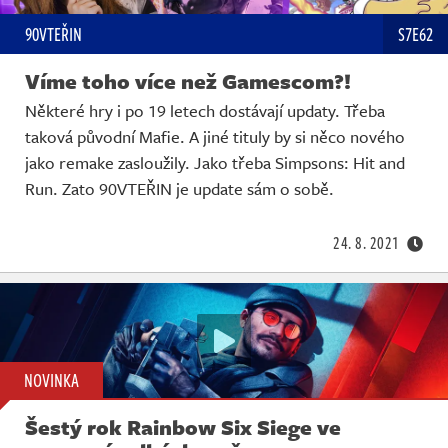
90VTEŘIN
S7E62
Víme toho více než Gamescom?!
Některé hry i po 19 letech dostávají updaty. Třeba
taková původní Mafie. A jiné tituly by si něco nového
jako remake zasloužily. Jako třeba Simpsons: Hit and
Run. Zato 90VTEŘIN je update sám o sobě.
24. 8. 2021
NOVINKA
Šestý rok Rainbow Six Siege ve