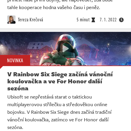
tahle kooperace hodna vašeho času i peněz.
Tereza Krečová
5 minut
7. 1. 2022
NOVINKA
V Rainbow Six Siege začíná vánoční
koulovačka a ve For Honor další
sezóna
Ubisoft se nepřestává starat o taktickou
multiplayerovou střílečku a středověkou online
bojovku. V Rainbow Six Siege dnes začíná tradiční
vánoční koulovačka, zatímco ve For Honor další
sezóna.