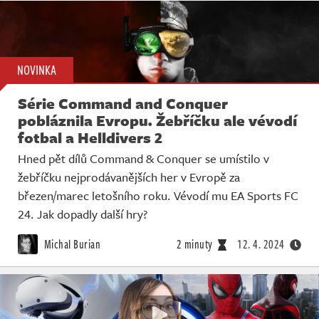
NOVINKA
Série Command and Conquer
pobláznila Evropu. Žebříčku ale vévodí
fotbal a Helldivers 2
Hned pět dílů Command & Conquer se umístilo v
žebříčku nejprodávanějších her v Evropě za
březen/marec letošního roku. Vévodí mu EA Sports FC
24. Jak dopadly další hry?
Michal Burian
2 minuty
12. 4. 2024