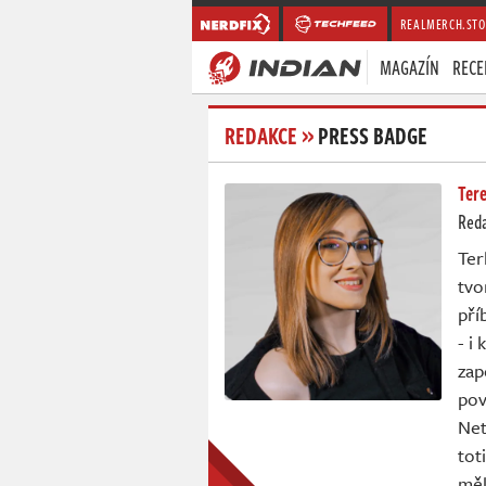
REALMERCH.STO
MAGAZÍN
RECE
REDAKCE
»
PRESS BADGE
Tere
Red
Ter
tvo
pří
- i
zap
pov
Net
tot
měl