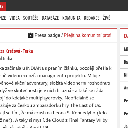
RE
NZE
VIDEA
SOUTĚŽE
DATABÁZE
KOMUNITA
REDAKCE
ŽIVĚ
D
Press badge /
Přejít na komunitní profil
Mi
za Krečová - Terka
aktorka
Ba
ka začínala u INDIANa s psaním článků, později přešla k
Ni
rbě videorecenzí a managmentu projektu. Miluje
běhové akční adventury, složitá videoherní rozhodnutí
An
 když ve skutečnosti je v nich hrozná - a také se ráda
ojí do kdejaké multiplayerovky. Neoficiálně se
Pe
ažuje za českou ambasadorku hry The Last of Us.
ají se tím, že má crush na Leona S. Kennedyho (kdo
Pe
iž ne?). A taky si myslí, že Cloud z Final Fantasy VII by
Ja
 být zásadně s Aerith! ♥️