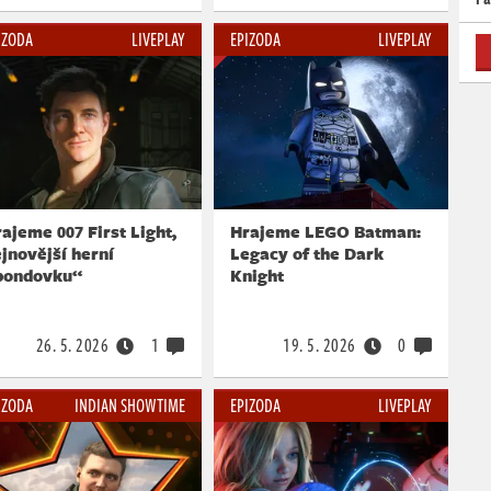
IZODA
LIVEPLAY
EPIZODA
LIVEPLAY
ajeme 007 First Light,
Hrajeme LEGO Batman:
jnovější herní
Legacy of the Dark
bondovku“
Knight
26. 5. 2026
1
19. 5. 2026
0
IZODA
INDIAN SHOWTIME
EPIZODA
LIVEPLAY