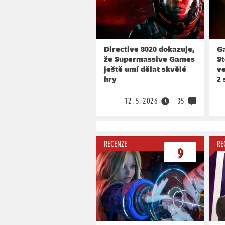
Directive 8020 dokazuje,
Ga
že Supermassive Games
St
ještě umí dělat skvělé
v
hry
2 
12. 5. 2026
35
RECENZE
RE
9