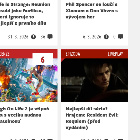
fe is Strange: Reunion
Phil Spencer se loučí s
sobí jako fanfikce,
Xboxem a Dan Vávra s
erá ignoruje to
vývojem her
jlepší z prvního dílu
31. 3. 2026
36
6. 3. 2026
0
CENZE
EPIZODA
LIVEPLAY
6
gh On Life 2 je vtipná
Nejlepší díl série?
a s vcelku nudnou
Hrajeme Resident Evil:
atelností
Requiem (před
vydáním)