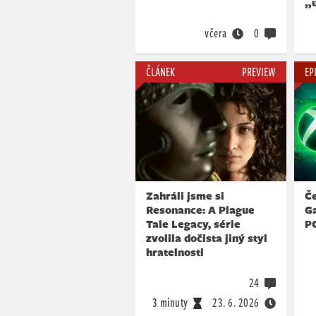
„
včera
0
ČLÁNEK
PREVIEW
EP
Zahráli jsme si
Č
Resonance: A Plague
G
Tale Legacy, série
P
zvolila dočista jiný styl
hratelnosti
24
3 minuty
23. 6. 2026