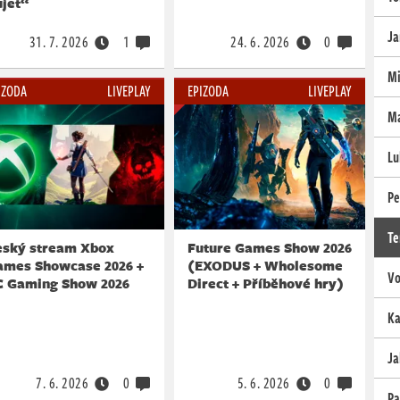
ujet“
Ja
31. 7. 2026
1
24. 6. 2026
0
Mi
IZODA
LIVEPLAY
EPIZODA
LIVEPLAY
Ma
Lu
Pe
Te
eský stream Xbox
Future Games Show 2026
ames Showcase 2026 +
(EXODUS + Wholesome
Vo
C Gaming Show 2026
Direct + Příběhové hry)
Ka
Ja
7. 6. 2026
0
5. 6. 2026
0
Pa