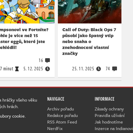
mpsonovi ve Fortnite?
Call of Duty: Black Ops 7
hle je více než 15
působí jako špatný vtip
ster eggů, které jste
nebo snaha o
ehlédli!
znehodnocení vlastní
značky
16
7 minut
5. 12. 2025
25. 11. 2025
74
NAVIGACE
INFORMACE
 a hráčky všeho věku
ých hrách.
Archiv pořadu
Zásady ochrany
Redakce pořadu
Pravidla užívání
ubory cookie.
RSS Atom Feed
Jak hodnotíme
NerdFix
Inzerce na Indianovi