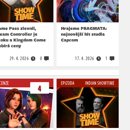
me Pass zlevnil,
Hrajeme PRAGMATA:
eam Controller je
nejnovější hit studia
enku a Kingdom Come
Capcom
sbírá ceny
29. 4. 2026
0
17. 4. 2026
1
CENZE
EPIZODA
INDIAN SHOWTIME
4