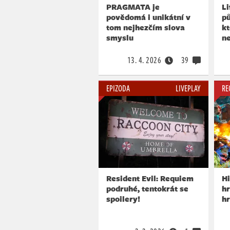
PRAGMATA je
Li
povědomá i unikátní v
pů
tom nejhezčím slova
kt
smyslu
ne
13. 4. 2026
39
EPIZODA
LIVEPLAY
RE
Resident Evil: Requiem
Hi
podruhé, tentokrát se
hr
spoilery!
hr