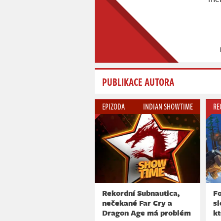
PUBLIKACE AUTORA
EPIZODA
INDIAN SHOWTIME
RE
Rekordní Subnautica,
Fo
nečekané Far Cry a
s
Dragon Age má problém
k