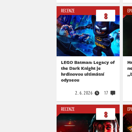
RECENZE
EP
8
LEGO Batman: Legacy of
Hr
the Dark Knight je
ne
hrdinovou ultimátní
„
odyseou
2. 6. 2026
17
RECENZE
EP
8