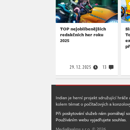
TOP nejoblíbenějších
Si
redakčních her roku
To
2025
ea
př
29. 12. 2025
13
Indian je herní projekt sdružující hráče
kolem témat o počítačových a konzolov
Při poskytování služeb nám pomáhají so
Používáním webu vyjadřujete souhlas.
MediaRealms s.r.o.
© 2026