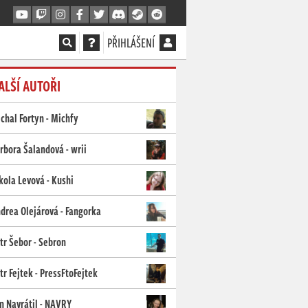
PŘIHLÁŠENÍ
ALŠÍ AUTOŘI
chal Fortyn - Michfy
rbora Šalandová - wrii
kola Levová - Kushi
drea Olejárová - Fangorka
tr Šebor - Sebron
tr Fejtek - PressFtoFejtek
n Navrátil - NAVRY