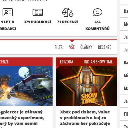
Da
9 LET V
379 PUBLIKACÍ
71 RECENZÍ
464
Mo
REDAKCI
KOMENTÁŘŮ
Ja
FILTR:
VŠE
ČLÁNKY
RECENZE
Ja
CENZE
EPIZODA
INDIAN SHOWTIME
Ba
Mi
Ma
Ja
gpiercer je zábavný
Xbox pod tlakem, Valve
Fi
lovenský experiment,
v problémech a boj za
terý by vám neměl
záchranu her pokračuje
To