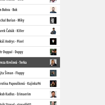
n Bukva - Buk
chal Burian - Miky
rek Čabák - Killer
káš Andrys - Pixel
tr Duppal - Duppy
reza Krečová - Terka
jta Šiman - Fluppy
rolína Papoušková - Kajinka96
kub Kadlus - Erimaerim
trik Strnad - strnadik01