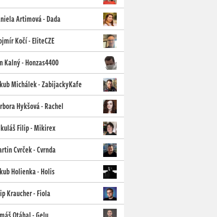
niela Artimová - Dada
jmír Kočí - EliteCZE
n Kalný - Honzas4400
kub Michálek - ZabijackyKafe
rbora Hykšová - Rachel
kuláš Filip - Mikirex
rtin Cvrček - Cvrnda
kub Holienka - Holis
lip Kraucher - Fiola
máš Otáhal - Gelu