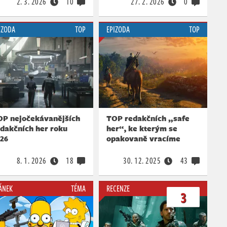
2. 3. 2026
10
27. 2. 2026
0
IZODA
TOP
EPIZODA
TOP
OP nejočekávanějších
TOP redakčních „safe
dakčních her roku
her“, ke kterým se
026
opakovaně vracíme
8. 1. 2026
18
30. 12. 2025
43
ÁNEK
TÉMA
RECENZE
3