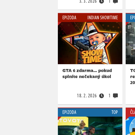
3. 3. 2026
1
EPIZODA
INDIAN SHOWTIME
EP
GTA 6 zdarma... pokud
T
splníte nečekaný úkol
re
2
18. 2. 2026
1
EPIZODA
TOP
ČL