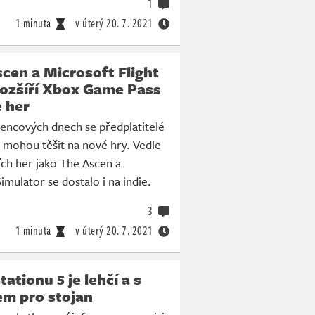
1
1 minuta
v úterý
20. 7. 2021
cen a Microsoft Flight
rozšíří Xbox Game Pass
e her
vencových dnech se předplatitelé
mohou těšit na nové hry. Vedle
ích her jako The Ascen a
imulator se dostalo i na indie.
3
1 minuta
v úterý
20. 7. 2021
ationu 5 je lehčí a s
em pro stojan