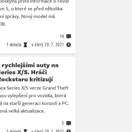
oskytla první informace o revizi
on 5, o které se před několika
vní zprávy. Nový model má
0B.
14
1 minuta
v úterý
20. 7. 2021
 rychlejšími auty na
eries X/S. Hráči
ockstaru kritizují
box Series X/S verze Grand Theft
ou vylepšení pro vozidla, která
na starší generaci konzolí a PC.
ová velká aktualizace.
5
2 minuty
v úterý
20. 7. 2021