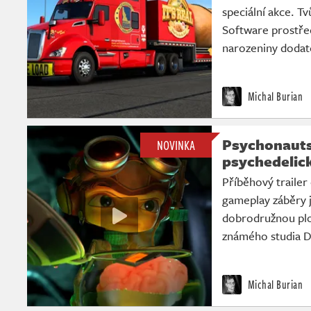
speciální akce. T
Software prostřed
narozeniny dodat
Michal Burian
Psychonauts
NOVINKA
psychedelick
Příběhový trailer
gameplay záběry j
dobrodružnou plo
známého studia D
Michal Burian