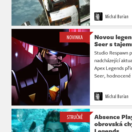
Michal Burian
Novou legen
NOVINKA
Seer s taje
Studio Respawn p
nadcházející aktu
Apex Legends př
Seer, hodnocené a
Michal Burian
Absence Pla
STRUČNĚ
obrovská ch
Legends