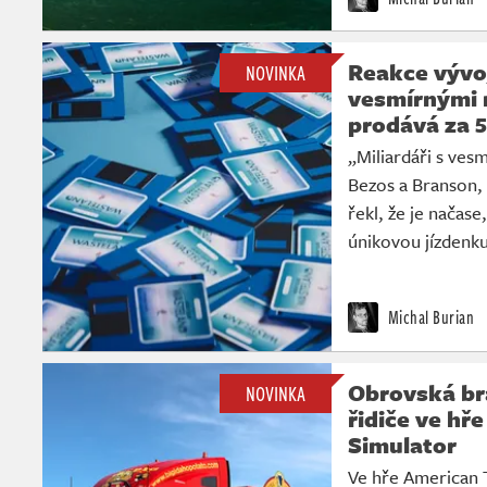
Reakce vývoj
NOVINKA
vesmírnými 
prodává za 5
„Miliardáři s ves
Bezos a Branson, s
řekl, že je načase
únikovou jízdenku
Michal Burian
Obrovská b
NOVINKA
řidiče ve hř
Simulator
Ve hře American 