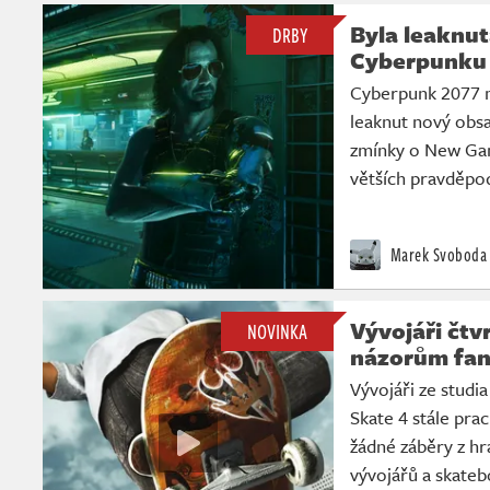
Byla leaknu
DRBY
Cyberpunku 
Cyberpunk 2077 m
leaknut nový obsa
zmínky o New Gam
větších pravděpo
Marek Svoboda
Vývojáři čtv
NOVINKA
názorům fa
Vývojáři ze studia 
Skate 4 stále pra
žádné záběry z hr
vývojářů a skate