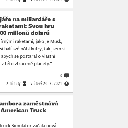
áře na miliardáře s
raketami: Svou hru
00 milionů dolarů
mírnými raketami, jako je Musk,
i balí své nóbl kufry, tak jsem si
, abych se postaral o vlastní
 z této ztracené planety.“
3
2 minuty
v úterý
20. 7. 2021
rambora zaměstnává
e American Truck
Truck Simulator začala nová