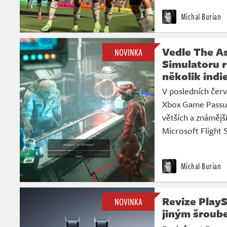
Michal Burian
Vedle The As
NOVINKA
Simulatoru 
několik indi
V posledních čer
Xbox Game Passu 
větších a známějš
Microsoft Flight S
Michal Burian
Revize PlaySt
NOVINKA
jiným šroub