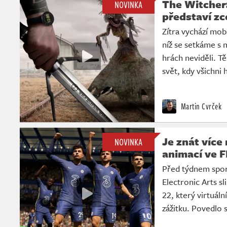
The Witcher
NOVINKA
představí zc
Zítra vychází mobi
níž se setkáme s 
hrách neviděli. T
svět, kdy všichni h
Martin Cvrček
Je znát více
NOVINKA
animací ve F
Před týdnem sport
Electronic Arts s
22, který virtuáln
zážitku. Povedlo 