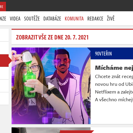
RE
NZE
VIDEA
SOUTĚŽE
DATABÁZE
KOMUNITA
REDAKCE
ŽIVĚ
ZOBRAZIT VŠE ZE DNE 20. 7. 2021
90VTEŘIN
Mícháme nej
Chcete znát recep
novou hru od Ubis
Netflixem a zalej
A všechno míchej