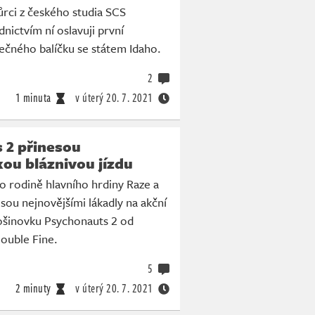
vůrci z českého studia SCS
nictvím ní oslavuji první
ečného balíčku se státem Idaho.
2
1 minuta
v úterý
20. 7. 2021
 2 přinesou
ou bláznivou jízdu
 o rodině hlavního hrdiny Raze a
sou nejnovějšími lákadly na akční
šinovku Psychonauts 2 od
ouble Fine.
5
2 minuty
v úterý
20. 7. 2021