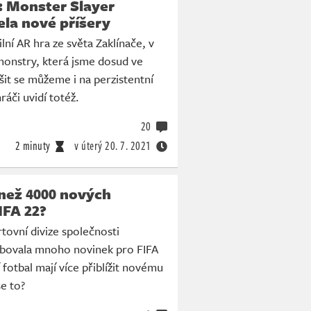
: Monster Slayer
ela nové příšery
lní AR hra ze světa Zaklínače, v
monstry, která jsme dosud ve
ěšit se můžeme i na perzistentní
ráči uvidí totéž.
20
2 minuty
v úterý
20. 7. 2021
 než 4000 nových
IFA 22?
ovní divize společnosti
libovala mnoho novinek pro FIFA
í fotbal mají více přiblížit novému
se to?