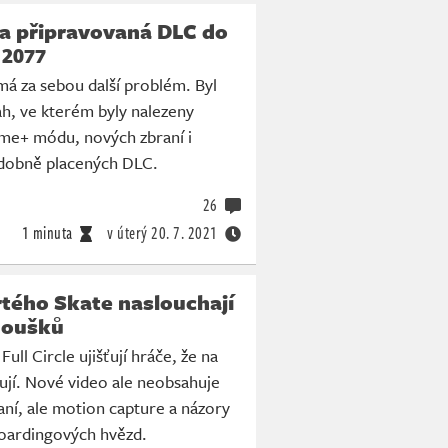
ta připravovaná DLC do
2077
á za sebou další problém. Byl
h, ve kterém byly nalezeny
e+ módu, nových zbraní i
dobně placených DLC.
26
1 minuta
v úterý
20. 7. 2021
rtého Skate naslouchají
noušků
Full Circle ujišťují hráče, že na
cují. Nové video ale neobsahuje
aní, ale motion capture a názory
boardingových hvězd.