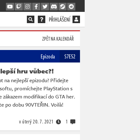
PŘIHLÁŠENÍ
ZPĚT NA KALENDÁŘ
Epizoda
S7E52
lepší hru vůbec?!
t na nejlepší epizodu? Přidejte
oftu, promíchejte PlayStation s
te zákazem modifikací do GTA her.
te po dobu 90VTEŘIN. Voilà!
v úterý
20. 7. 2021
1