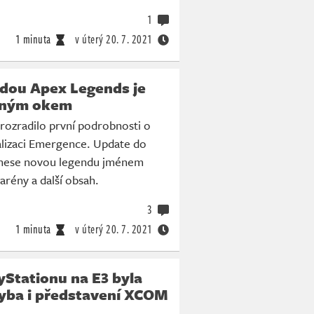
1
1 minuta
v úterý
20. 7. 2021
dou Apex Legends je
mným okem
rozradilo první podrobnosti o
alizaci Emergence. Update do
inese novou legendu jménem
rény a další obsah.
3
1 minuta
v úterý
20. 7. 2021
yStationu na E3 byla
yba i představení XCOM