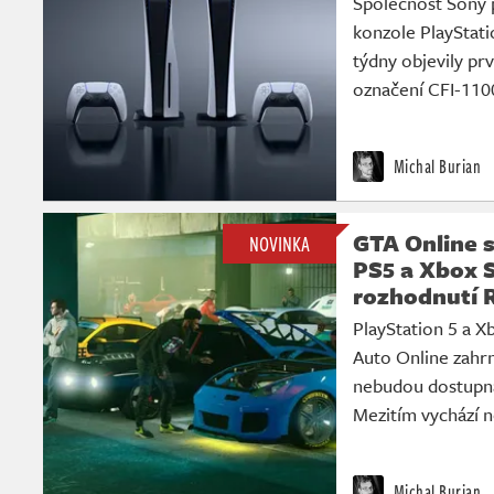
Společnost Sony p
konzole PlayStati
týdny objevily pr
označení CFI-110
Michal Burian
GTA Online s
NOVINKA
PS5 a Xbox S
rozhodnutí R
PlayStation 5 a X
Auto Online zahrn
nebudou dostupná 
Mezitím vychází n
Michal Burian