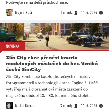
Živě
Podívejte se na delší průchod mise.
Mojmír Kočí
1 minuta
11. 6. 2026
NOVINKA
Zlín City chce přenést kouzlo
modelových městeček do her. Vzniká
české SimCity
Zlín City kombinuje kouzlo skutečných miniatur,
fotogrammetrii a technologii Unreal Engine 5. Hráči
vytvářejí malá dioramatická města zasazená do
magického období 20. - 30. let minulého století.
Michal Burian
3 minuty
11. 6. 2026