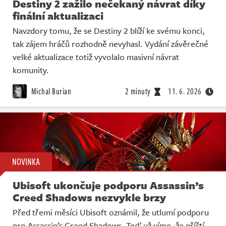
Destiny 2 zažilo nečekaný návrat díky
finální aktualizaci
Navzdory tomu, že se Destiny 2 blíží ke svému konci,
tak zájem hráčů rozhodně nevyhasl. Vydání závěrečné
velké aktualizace totiž vyvolalo masivní návrat
komunity.
Michal Burian
2 minuty
11. 6. 2026
NOVINKA
Ubisoft ukončuje podporu Assassin’s
Creed Shadows nezvykle brzy
Před třemi měsíci Ubisoft oznámil, že utlumí podporu
pro Assassin’s Creed Shadows. Teď už víme, že příští