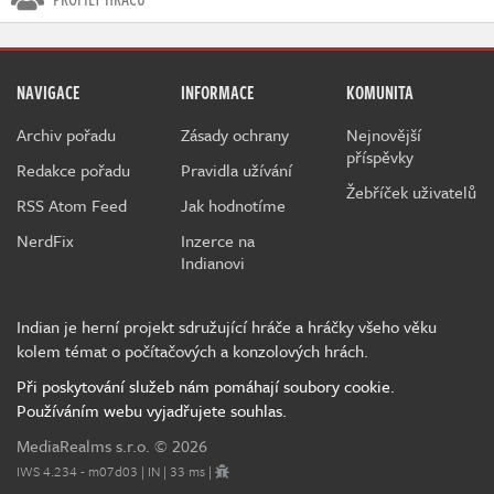
NAVIGACE
INFORMACE
KOMUNITA
Archiv pořadu
Zásady ochrany
Nejnovější
příspěvky
Redakce pořadu
Pravidla užívání
Žebříček uživatelů
RSS Atom Feed
Jak hodnotíme
NerdFix
Inzerce na
Indianovi
Indian je herní projekt sdružující hráče a hráčky všeho věku
kolem témat o počítačových a konzolových hrách.
Při poskytování služeb nám pomáhají soubory cookie.
Používáním webu vyjadřujete souhlas.
MediaRealms s.r.o.
© 2026
IWS 4.234 - m07d03 | IN | 33 ms |