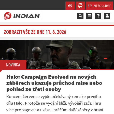
REALMERCH.STORE
Magazín
ZOBRAZIT VŠE ZE DNE 11. 6. 2026
Recenze
Videa
NOVINKA
Soutěže
Halo: Campaign Evolved na nových
Databáze
záběrech ukazuje průchod mise nebo
pohled ze třetí osoby
Komunita
Koncem července vyjde očekávaný remake prvního
dílu Halo. Protože se vydání blíží, vývojáři začali hru
Redakce
více propagovat a ukázali hráčům další záběry z hraní.