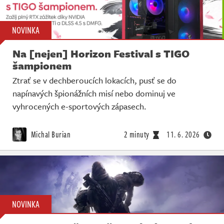
NOVINKA
Na [nejen] Horizon Festival s TIGO
šampionem
Ztrať se v dechberoucích lokacích, pusť se do
napínavých špionážních misí nebo dominuj ve
vyhrocených e-sportových zápasech.
Michal Burian
2 minuty
11. 6. 2026
NOVINKA