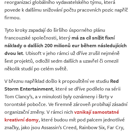
reorganizaci globálního vydavatelského týmu, která
povede k dalšímu snižování počtu pracovních pozic napříč
firmou.
Tyto kroky zapadají do širšího úsporného plánu
francouzské společnosti, který
má za cíl snížit fixní
náklady o dalších 200 milionů eur během následujících
dvou let
. Ubisoft v jeho rámci už dříve zrušil nejméně
šest projektů, odložil sedm dalších a uzavřel či omezil
několik studií po celém světě.
V březnu například došlo k propouštění ve studiu
Red
Storm Entertainment
, které se dříve podílelo na sérii
Tom Clancy’s, a v minulosti byly oznámeny i škrty v
torontské pobočce. Ve firemně zároveň probíhají zásadní
organizační změny. V rámci nich
vznikají samostatné
kreativní domy
, které budou mít pod palcem jednotlivé
značky, jako jsou Assassin’s Creed, Rainbow Six, Far Cry,