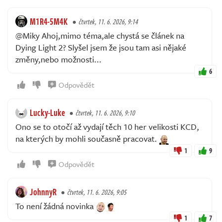
M1R4-5M4K
čtvrtek, 11. 6. 2026, 9:14
@Miky Ahoj,mimo téma,ale chystá se článek na
Dying Light 2? Slyšel jsem že jsou tam asi nějaké
změny,nebo možnosti...
6
Odpovědět
Lucky-Luke
čtvrtek, 11. 6. 2026, 9:10
Ono se to otočí až vydají těch 10 her velikosti KCD,
na kterých by mohli současně pracovat.
1
9
Odpovědět
JohnnyR
čtvrtek, 11. 6. 2026, 9:05
To není žádná novinka
1
7