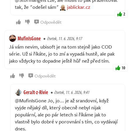
tak, že "odešel sám"
jablickar.cz
2
Odpovědět
MufinIsGone
čtvrtek, 11. 6. 2026, 9:17
Já vám nevim, ubisoft je na tom stejně jako COD
série. Už si říkáte, jo to zní a vypadá hustě, ale pak
jako vždycky to dopadne ještě hůř než před tím.
10
Odpovědět
Geralt-z-Rivie
čtvrtek, 11. 6. 2026, 9:41
@MufinIsGone Jo, jo... je až srandovní, když
vyjde nějaký díl, který obecně nebyl nijak
populární, ale po pár letech si říkáme jak to
vlastně bylo dobré v porovnání s tím, co vydávají
dnes.