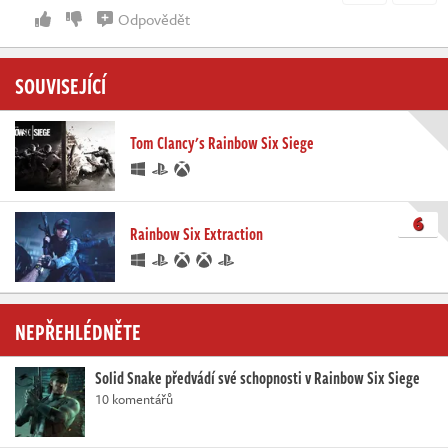
Odpovědět
SOUVISEJÍCÍ
Tom Clancy's Rainbow Six Siege
6
Rainbow Six Extraction
NEPŘEHLÉDNĚTE
Solid Snake předvádí své schopnosti v Rainbow Six Siege
10 komentářů