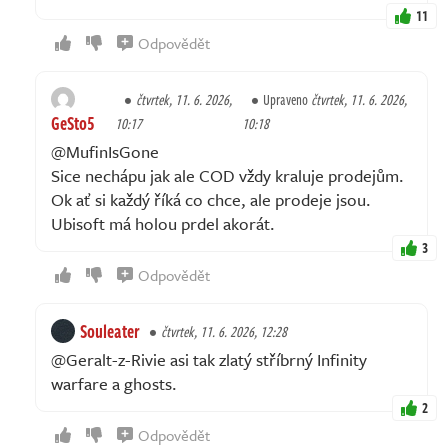
11
Odpovědět
čtvrtek, 11. 6. 2026,
Upraveno
čtvrtek, 11. 6. 2026,
GeSto5
10:17
10:18
@MufinIsGone
Sice nechápu jak ale COD vždy kraluje prodejům.
Ok ať si každý říká co chce, ale prodeje jsou.
Ubisoft má holou prdel akorát.
3
Odpovědět
Souleater
čtvrtek, 11. 6. 2026, 12:28
@Geralt-z-Rivie asi tak zlatý stříbrný Infinity
warfare a ghosts.
2
Odpovědět