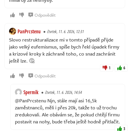
Odpovědět
PanPrcstenu
čtvrtek, 11. 6. 2026, 12:31
Slovo restrukturalizace mi v tomto případě přijde
jako velký eufemismus, spíše bych řekl úpadek firmy
a krizové kroky k záchraně toho, co snad zachránit
ještě lze. 🤔
1
6
Odpovědět
Spermik
čtvrtek, 11. 6. 2026, 14:54
@PanPrcstenu Njn, stále mají asi 16,5k
zaměstnanců, měli i přes 20k, takže to už trochu
zredukovali. Ale obávám se, že pokud chtějí firmu
postavit na nohy, bude třeba ještě hodně přitlačit.
3