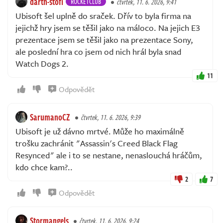
darth-stofi
ROCKETCLUB
čtvrtek, 11. 6. 2026, 9:41
Ubisoft šel uplně do sraček. Dřív to byla firma na
jejichž hry jsem se těšil jako na máloco. Na jejich E3
prezentace jsem se těšil jako na prezentace Sony,
ale poslední hra co jsem od nich hrál byla snad
Watch Dogs 2.
11
Odpovědět
SarumanoCZ
čtvrtek, 11. 6. 2026, 9:39
Ubisoft je už dávno mrtvé. Může ho maximálně
trošku zachránit "Assassin's Creed Black Flag
Resynced" ale i to se nestane, nenaslouchá hráčům,
kdo chce kam?..
2
7
Odpovědět
Stormangels
čtvrtek, 11. 6. 2026, 9:24