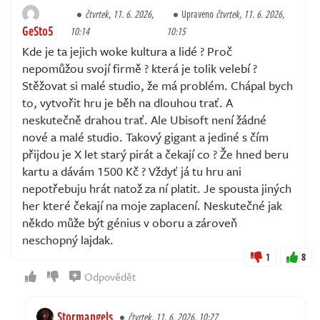
čtvrtek, 11. 6. 2026,
Upraveno
čtvrtek, 11. 6. 2026,
GeSto5
10:14
10:15
Kde je ta jejich woke kultura a lidé ? Proč
nepomůžou svojí firmě ? která je tolik velebí ?
Stěžovat si malé studio, že má problém. Chápal bych
to, vytvořit hru je běh na dlouhou trať. A
neskutečně drahou trať. Ale Ubisoft není žádné
nové a malé studio. Takový gigant a jediné s čím
přijdou je X let starý pirát a čekají co ? Že hned beru
kartu a dávám 1500 Kč ? Vždyť já tu hru ani
nepotřebuju hrát natož za ní platit. Je spousta jiných
her které čekají na moje zaplacení. Neskutečné jak
někdo může být génius v oboru a zároveň
neschopný lajdak.
1
8
Odpovědět
Stormangels
čtvrtek, 11. 6. 2026, 10:27