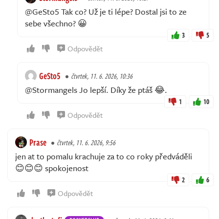
@GeSto5 Tak co? Už je ti lépe? Dostal jsi to ze
sebe všechno? 😀
3
5
Odpovědět
GeSto5
čtvrtek, 11. 6. 2026, 10:36
@Stormangels Jo lepší. Díky že ptáš 😂.
1
10
Odpovědět
Prase
čtvrtek, 11. 6. 2026, 9:56
jen at to pomalu krachuje za to co roky předváděli
😊😊😊 spokojenost
2
6
Odpovědět