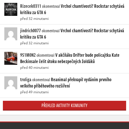
Rizecek0311
Vrchol chamtivosti? Rockstar schytává
okomentoval
kritiku za GTA 6
před 32 minutami
jindrich0077
Vrchol chamtivosti? Rockstar schytává
okomentoval
kritiku za GTA 6
před 32 minutami
9S1M0N2
V akčňáku Drifter bude policajtka Kate
okomentoval
Beckinsale čelit útoku nebezpečných žoldáků
před 40 minutami
troliga
Reanimal překvapil vydáním prvního
okomentoval
velkého příběhového rozšíření
před 49 minutami
PŘEHLED AKTIVITY KOMUNITY