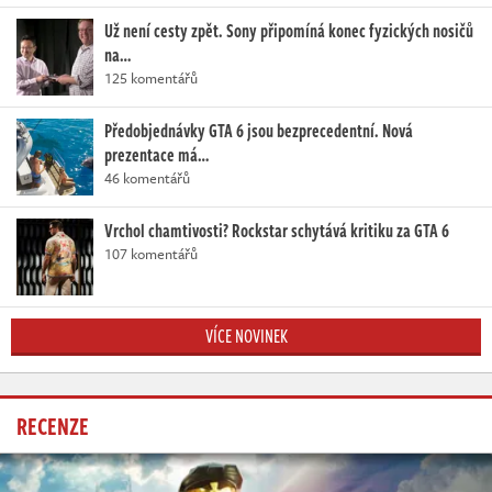
Už není cesty zpět. Sony připomíná konec fyzických nosičů
na…
125 komentářů
Předobjednávky GTA 6 jsou bezprecedentní. Nová
prezentace má…
46 komentářů
Vrchol chamtivosti? Rockstar schytává kritiku za GTA 6
107 komentářů
VÍCE NOVINEK
RECENZE