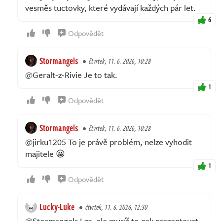
vesměs tuctovky, které vydávají každých pár let.
6
Odpovědět
Stormangels
čtvrtek, 11. 6. 2026, 10:28
@Geralt-z-Rivie Je to tak.
1
Odpovědět
Stormangels
čtvrtek, 11. 6. 2026, 10:28
@jirku1205 To je právě problém, nelze vyhodit
majitele 😀
1
Odpovědět
Lucky-Luke
čtvrtek, 11. 6. 2026, 12:30
@Stormangels Lze, ale musíš to pak prazentovat