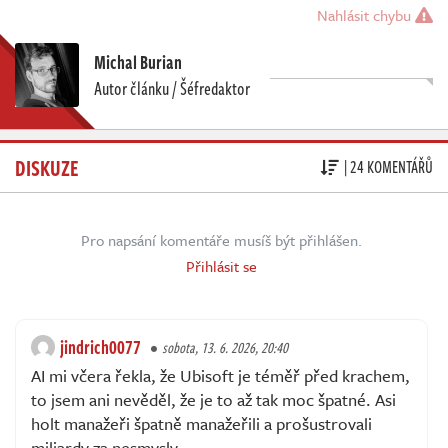
Nahlásit chybu
Michal Burian
Autor článku / Šéfredaktor
DISKUZE
| 24 KOMENTÁŘŮ
Pro napsání komentáře musíš být přihlášen.
Přihlásit se
jindrich0077
sobota, 13. 6. 2026, 20:40
AI mi včera řekla, že Ubisoft je téměř před krachem,
to jsem ani nevěděl, že je to až tak moc špatné. Asi
holt manažeři špatně manažeřili a prošustrovali
miliardy za nesmysly.