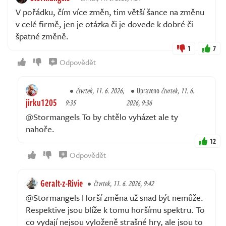
V pořádku, čím více změn, tim větší šance na změnu
v celé firmě, jen je otázka či je dovede k dobré či
špatné změně.
1
7
Odpovědět
čtvrtek, 11. 6. 2026,
Upraveno
čtvrtek, 11. 6.
jirku1205
9:35
2026, 9:36
@Stormangels To by chtělo vyházet ale ty
nahoře.
12
Odpovědět
Geralt-z-Rivie
čtvrtek, 11. 6. 2026, 9:42
@Stormangels Horší změna už snad být nemůže.
Respektive jsou blíže k tomu horšímu spektru. To
co vydají nejsou vyloženě strašné hry, ale jsou to