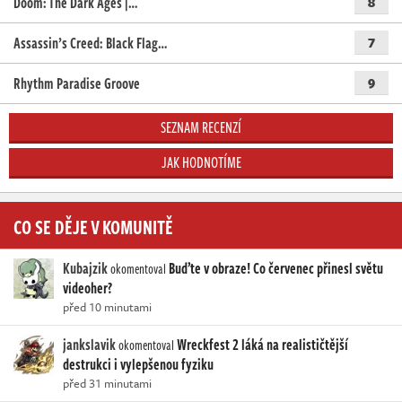
Doom: The Dark Ages |…
8
Assassin’s Creed: Black Flag…
7
Rhythm Paradise Groove
9
SEZNAM RECENZÍ
JAK HODNOTÍME
CO SE DĚJE V KOMUNITĚ
Kubajzik
Buďte v obraze! Co červenec přinesl světu
okomentoval
videoher?
před 10 minutami
jankslavik
Wreckfest 2 láká na realističtější
okomentoval
destrukci i vylepšenou fyziku
před 31 minutami