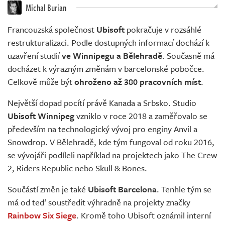
Živě
Michal Burian
Francouzská společnost
Ubisoft
pokračuje v rozsáhlé
restrukturalizaci. Podle dostupných informací dochází k
uzavření studií
ve Winnipegu a Bělehradě
. Současně má
docházet k výrazným změnám v barcelonské pobočce.
Celkově může být
ohroženo až 380 pracovních míst
.
Největší dopad pocítí právě Kanada a Srbsko. Studio
Ubisoft Winnipeg
vzniklo v roce 2018 a zaměřovalo se
především na technologický vývoj pro enginy Anvil a
Snowdrop. V Bělehradě, kde tým fungoval od roku 2016,
se vývojáři podíleli například na projektech jako The Crew
2, Riders Republic nebo Skull & Bones.
Součástí změn je také
Ubisoft Barcelona
. Tenhle tým se
má od teď soustředit výhradně na projekty značky
Rainbow Six Siege
. Kromě toho Ubisoft oznámil interní