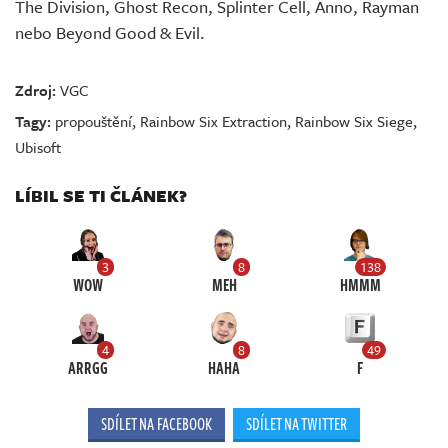
The Division, Ghost Recon, Splinter Cell, Anno, Rayman
nebo Beyond Good & Evil.
Zdroj:
VGC
Tagy:
propouštění
,
Rainbow Six Extraction
,
Rainbow Six Siege
,
Ubisoft
LÍBIL SE TI ČLÁNEK?
3
8
138
WOW
MEH
HMMM
4
8
49
ARRGG
HAHA
F
SDÍLET NA FACEBOOK
SDÍLET NA TWITTER