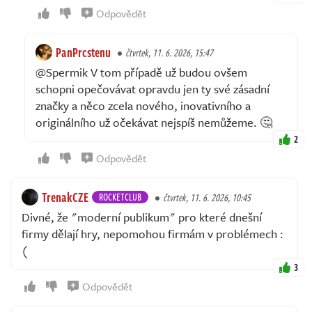
Odpovědět
PanPrcstenu
čtvrtek, 11. 6. 2026, 15:47
@Spermik V tom případě už budou ovšem
schopni opečovávat opravdu jen ty své zásadní
značky a něco zcela nového, inovativního a
originálního už očekávat nejspíš nemůžeme. 🤔
2
Odpovědět
TrenakCZE
ROCKETCLUB
čtvrtek, 11. 6. 2026, 10:45
Divné, že "moderní publikum" pro které dnešní
firmy dělají hry, nepomohou firmám v problémech :
(
3
Odpovědět