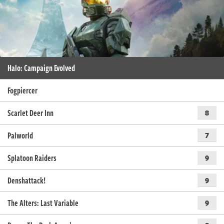
Halo: Campaign Evolved
Fogpiercer
Scarlet Deer Inn
8
Palworld
7
Splatoon Raiders
9
Denshattack!
9
The Alters: Last Variable
9