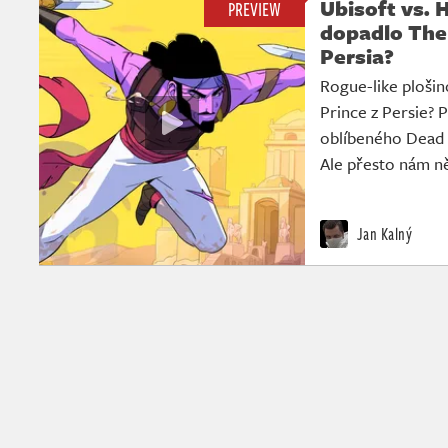
Ubisoft vs. 
PREVIEW
dopadlo The
Persia?
Rogue-like ploši
Prince z Persie? 
oblíbeného Dead C
Ale přesto nám n
Jan Kalný