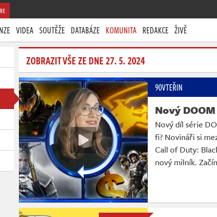
RE
NZE
VIDEA
SOUTĚŽE
DATABÁZE
KOMUNITA
REDAKCE
ŽIVĚ
ZOBRAZIT VŠE ZE DNE 27. 5. 2024
90VTEŘIN
Nový DOOM 
Nový díl série D
fi? Novináři si me
Call of Duty: Bla
nový milník. Zač