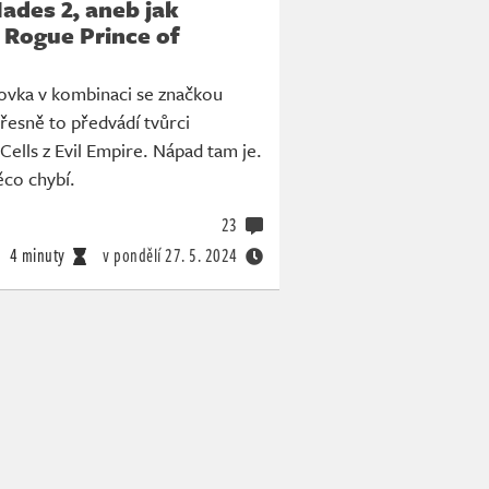
Hades 2, aneb jak
 Rogue Prince of
novka v kombinaci se značkou
Přesně to předvádí tvůrci
ells z Evil Empire. Nápad tam je.
ěco chybí.
23
4 minuty
v pondělí
27. 5. 2024