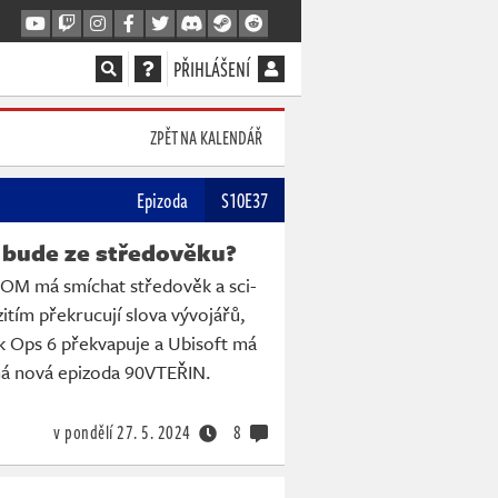
PŘIHLÁŠENÍ
ZPĚT NA KALENDÁŘ
Epizoda
S10E37
bude ze středověku?
OOM má smíchat středověk a sci-
zitím překrucují slova vývojářů,
ck Ops 6 překvapuje a Ubisoft má
íná nová epizoda 90VTEŘIN.
v pondělí
27. 5. 2024
8