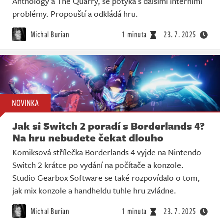
Anthology a The Quarry, se potýká s dalšími interními
problémy. Propouští a odkládá hru.
Michal Burian
1 minuta
23. 7. 2025
NOVINKA
Jak si Switch 2 poradí s Borderlands 4?
Na hru nebudete čekat dlouho
Komiksová střílečka Borderlands 4 vyjde na Nintendo
Switch 2 krátce po vydání na počítače a konzole.
Studio Gearbox Software se také rozpovídalo o tom,
jak mix konzole a handheldu tuhle hru zvládne.
Michal Burian
1 minuta
23. 7. 2025