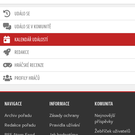
UDÁLO SE
UDÁLO SE V KOMUNITĚ
KALENDÁŘ UDÁLOSTÍ
REDAKCE
HRÁČSKÉ RECENZE
PROFILY HRÁČŮ
NAVIGACE
INFORMACE
KOMUNITA
Archiv pořadu
Zásady ochrany
Nejnovější
příspěvky
Redakce pořadu
Pravidla užívání
Žebříček uživatelů
RSS Atom Feed
Jak hodnotíme