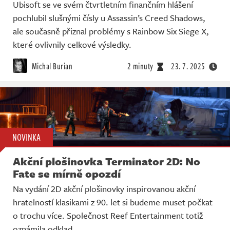
Ubisoft se ve svém čtvrtletním finančním hlášení
pochlubil slušnými čísly u Assassin’s Creed Shadows,
ale současně přiznal problémy s Rainbow Six Siege X,
které ovlivnily celkové výsledky.
Michal Burian
2 minuty
23. 7. 2025
NOVINKA
Akční plošinovka Terminator 2D: No
Fate se mírně opozdí
Na vydání 2D akční plošinovky inspirovanou akční
hratelností klasikami z 90. let si budeme muset počkat
o trochu více. Společnost Reef Entertainment totiž
oznámila odklad.