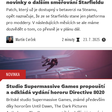
novinky o dalším směřování Starfieldu
Patch, který už je dostupný v betaverzi na Steamu,
opět naznačuje, že ze se Starfieldu stane jen platforma
pro moddery. V následujících měsících se ale máme
dozvědět o tom, co přesně je v plánu dál.
Martin Cvrček
2 minuty
23. 7. 2025
NOVINKA
Studio Supermassive Games propouští
a odkládá vydání hororu Directive 8020
Britské studio Supermassive Games, známé především
díky hororům Until Dawn, The Dark Pictures