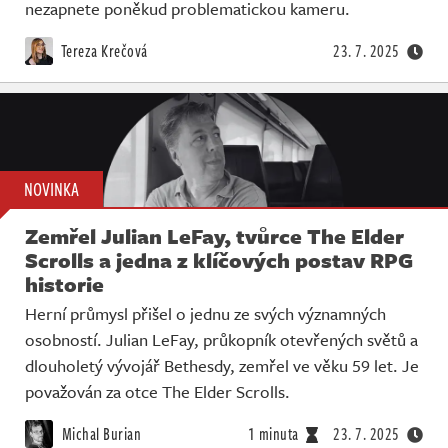
Živě
nezapnete poněkud problematickou kameru.
Tereza Krečová
23. 7. 2025
NOVINKA
Zemřel Julian LeFay, tvůrce The Elder
Scrolls a jedna z klíčových postav RPG
historie
Herní průmysl přišel o jednu ze svých významných
osobností. Julian LeFay, průkopník otevřených světů a
dlouholetý vývojář Bethesdy, zemřel ve věku 59 let. Je
považován za otce The Elder Scrolls.
Michal Burian
1 minuta
23. 7. 2025