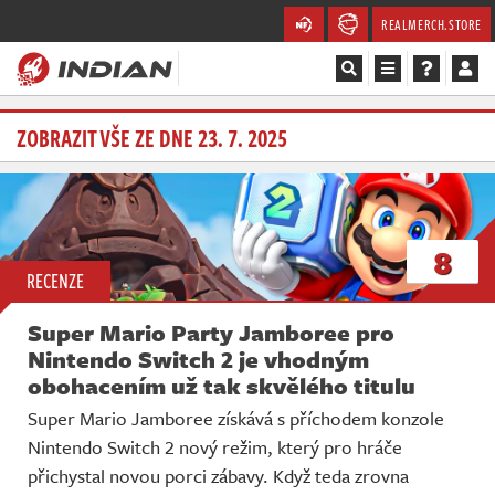
REALMERCH.STORE
Magazín
ZOBRAZIT VŠE ZE DNE 23. 7. 2025
Recenze
Videa
8
RECENZE
Soutěže
Super Mario Party Jamboree pro
Databáze
Nintendo Switch 2 je vhodným
obohacením už tak skvělého titulu
Komunita
Super Mario Jamboree získává s příchodem konzole
Nintendo Switch 2 nový režim, který pro hráče
Redakce
přichystal novou porci zábavy. Když teda zrovna