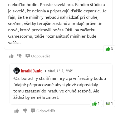
niekoľko hodín. Proste skvelá hra. Fandím štúdiu a
je skvelé, že nelenia a pripravujú ďalšie expanzie. Je
fajn, že tie minihry nebudú nahrádzať pri druhej
sezóne, všetky terajšie zostanú a pridajú práve tie
nové, ktoré predstavili počas ONL na začiatku
Gamescomu, takže rozmanitosť minihier bude
väčšia.
3
Odpovědět
InvalidDante
pátek, 11. 9., 10:08
@arborad Ty starší minihry z první sezóny budou
údajně přepracované aby stylově odpovídaly
tomu zasazení do hradu ve druhé sezóně. Ale
žádná by neměla zmizet.
1
1
Odpovědět