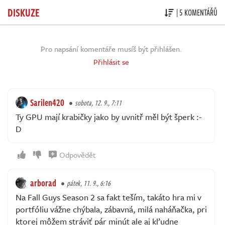
DISKUZE
| 5 KOMENTÁŘŮ
Pro napsání komentáře musíš být přihlášen.
Přihlásit se
Sarilen420
sobota, 12. 9., 7:11
Ty GPU mají krabičky jako by uvnitř měl být šperk :-
D
Odpovědět
arborad
pátek, 11. 9., 6:16
Na Fall Guys Season 2 sa fakt teším, takáto hra mi v
portfóliu vážne chýbala, zábavná, milá naháňačka, pri
ktorej môžem stráviť pár minút ale aj kľudne