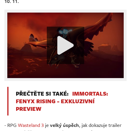
10. 11.
PŘEČTĚTE SI TAKÉ:
IMMORTALS:
FENYX RISING - EXKLUZIVNÍ
PREVIEW
- RPG
Wasteland 3
je
velký úspěch
, jak dokazuje trailer