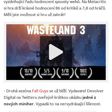
vyzdvihující řadu hodnocení spousty webů. Na Metacritic
si hra drží krásné hodnocení 86 od kritiků a 7,8 od hráčů.
Měli jste možnost si hru už zahrát?
- Druhá sezóna
Fall Guys
se už blíží. Vydavatel Devolver
Digital na Twitteru zveřejnil krátkou ukázku
jedné z
nových miniher
. Vypadá to na nervydrásající šílenost.