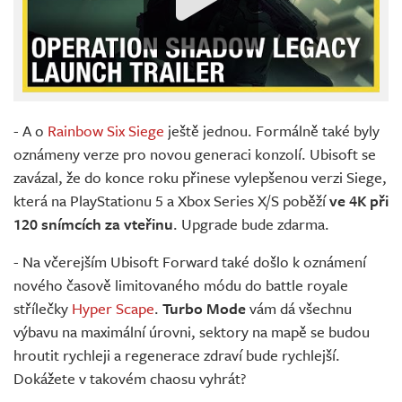
- A o
Rainbow Six Siege
ještě jednou. Formálně také byly
oznámeny verze pro novou generaci konzolí. Ubisoft se
zavázal, že do konce roku přinese vylepšenou verzi Siege,
která na PlayStationu 5 a Xbox Series X/S poběží
ve 4K při
120 snímcích za vteřinu
. Upgrade bude zdarma.
- Na včerejším Ubisoft Forward také došlo k oznámení
nového časově limitovaného módu do battle royale
střílečky
Hyper Scape
.
Turbo Mode
vám dá všechnu
výbavu na maximální úrovni, sektory na mapě se budou
hroutit rychleji a regenerace zdraví bude rychlejší.
Dokážete v takovém chaosu vyhrát?