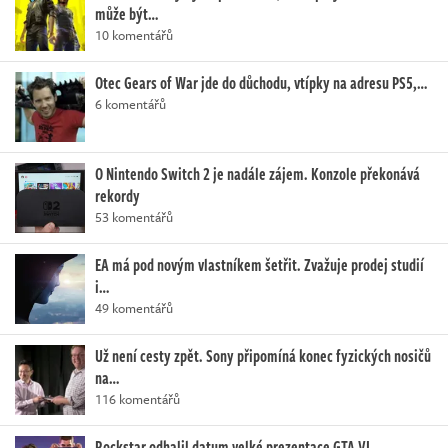
může být…
10 komentářů
Otec Gears of War jde do důchodu, vtípky na adresu PS5,…
6 komentářů
O Nintendo Switch 2 je nadále zájem. Konzole překonává
rekordy
53 komentářů
EA má pod novým vlastníkem šetřit. Zvažuje prodej studií
i…
49 komentářů
Už není cesty zpět. Sony připomíná konec fyzických nosičů
na…
116 komentářů
Rockstar odhalil datum velké prezentace GTA VI