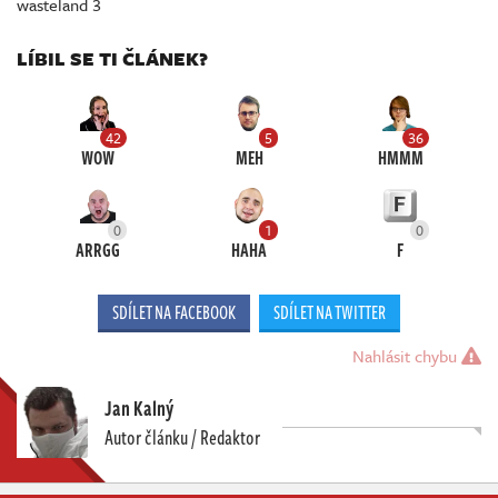
wasteland 3
LÍBIL SE TI ČLÁNEK?
42
5
36
WOW
MEH
HMMM
0
1
0
ARRGG
HAHA
F
SDÍLET NA FACEBOOK
SDÍLET NA TWITTER
Nahlásit chybu
Jan Kalný
Autor článku / Redaktor