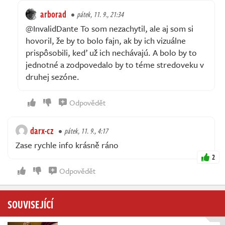
arborad
pátek, 11. 9., 21:34
@InvalidDante To som nezachytil, ale aj som si
hovoril, že by to bolo fajn, ak by ich vizuálne
prispôsobili, keď už ich nechávajú. A bolo by to
jednotné a zodpovedalo by to téme stredoveku v
druhej sezóne.
Odpovědět
darx-cz
pátek, 11. 9., 4:17
Zase rychle info krásně ráno
2
Odpovědět
SOUVISEJÍCÍ