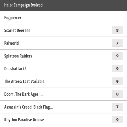
Halo: Campaign Evolved
Fogpiercer
Scarlet Deer Inn
8
Palworld
7
Splatoon Raiders
9
Denshattack!
9
The Alters: Last Variable
9
Doom: The Dark Ages |…
8
Assassin’s Creed: Black Flag…
7
Rhythm Paradise Groove
9