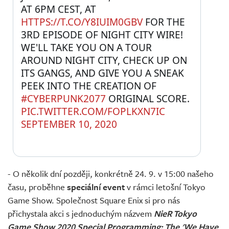
AT 6PM CEST, AT 
HTTPS://T.CO/Y8IUIM0GBV
 FOR THE 
3RD EPISODE OF NIGHT CITY WIRE! 
WE'LL TAKE YOU ON A TOUR 
AROUND NIGHT CITY, CHECK UP ON 
ITS GANGS, AND GIVE YOU A SNEAK 
PEEK INTO THE CREATION OF 
#CYBERPUNK2077
 ORIGINAL SCORE. 
PIC.TWITTER.COM/FOPLKXN7IC
SEPTEMBER 10, 2020
- O několik dní později, konkrétně 24. 9. v 15:00 našeho
času, proběhne
speciální event
v rámci letošní Tokyo
Game Show. Společnost Square Enix si pro nás
přichystala akci s jednoduchým názvem
NieR Tokyo
Game Show 2020 Special Programming: The 'We Have