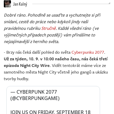
Živě
Jan Kalný
Dobré ráno. Pohodlně se usaďte a vychutnejte si při
snídani, cestě do práce nebo kdykoli jindy naši
pravidelnou rubriku
Stručně
. Každé všední ráno (ve
výjimečných případech později) vám přinášíme to
nejzajímavější z herního světa.
- Brzy nás čeká další pohled do světa
Cyberpunku 2077
.
Už za týden, 18. 9. v 18:00 našeho času, nás čeká třetí
epizoda Night City Wire
. Vidět tentokrát máme více ze
samotného města Night City včetně jeho gangů a ukázku
tvorby hudby.
— CYBERPUNK 2077 
(@CYBERPUNKGAME) 
JOIN US ON FRIDAY, SEPTEMBER 18 