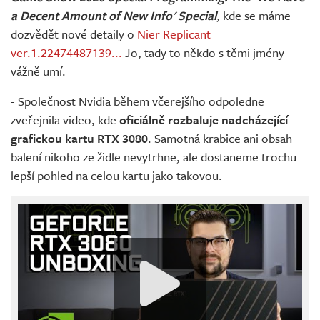
a Decent Amount of New Info' Special
, kde se máme
dozvědět nové detaily o
Nier Replicant
ver.1.22474487139...
Jo, tady to někdo s těmi jmény
vážně umí.
- Společnost Nvidia během včerejšího odpoledne
zveřejnila video, kde
oficiálně rozbaluje nadcházející
grafickou kartu RTX 3080
. Samotná krabice ani obsah
balení nikoho ze židle nevytrhne, ale dostaneme trochu
lepší pohled na celou kartu jako takovou.