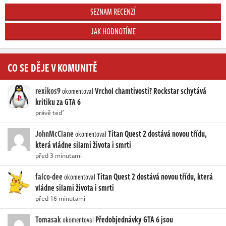
SEZNAM RECENZÍ
JAK HODNOTÍME
CO SE DĚJE V KOMUNITĚ
rexikos9
Vrchol chamtivosti? Rockstar schytává
okomentoval
kritiku za GTA 6
právě teď
JohnMcClane
Titan Quest 2 dostává novou třídu,
okomentoval
která vládne silami života i smrti
před 3 minutami
falco-dee
Titan Quest 2 dostává novou třídu, která
okomentoval
vládne silami života i smrti
před 16 minutami
Tomasak
Předobjednávky GTA 6 jsou
okomentoval