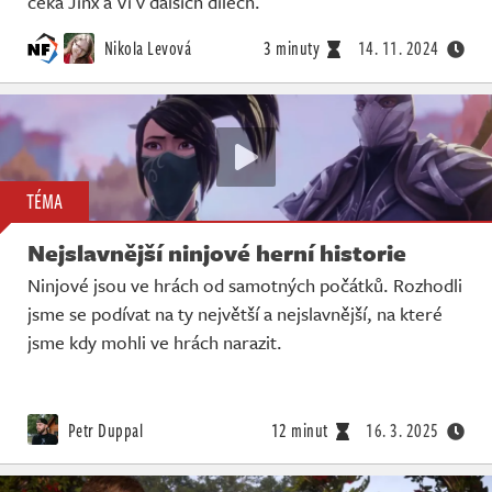
čeká Jinx a Vi v dalších dílech.
Nikola Levová
3 minuty
14. 11. 2024
TÉMA
Nejslavnější ninjové herní historie
Ninjové jsou ve hrách od samotných počátků. Rozhodli
jsme se podívat na ty největší a nejslavnější, na které
jsme kdy mohli ve hrách narazit.
Petr Duppal
12 minut
16. 3. 2025