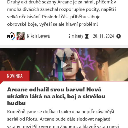
Druhý akt druhé sezóny Arcane je za námi, přičemž v
mnoha divácích zanechal rozporuplné pocity, napětí i
velká očekávání. Poslední část příběhu slibuje
obrovské boje, vyřeší se ale hlavní problém?
Nikola Levová
2 minuty
20. 11. 2024
NOVINKA
Arcane odhalil svou barvu! Nová
ukázka láká na akci, boj a skvělou
hudbu
Konečně jsme se dočkali traileru na nejočekávanější
seriál od Riotu. Arcane bude dále sledovat napjaté
vztahy mezi Piltoverem a Zaunem, a hlavně vztah mezi