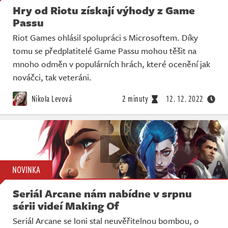
Hry od Riotu získají výhody z Game
Passu
Riot Games ohlásil spolupráci s Microsoftem. Díky
tomu se předplatitelé Game Passu mohou těšit na
mnoho odměn v populárních hrách, které ocenění jak
nováčci, tak veteráni.
Nikola Levová
2 minuty
12. 12. 2022
NOVINKA
Seriál Arcane nám nabídne v srpnu
sérii videí Making Of
Seriál Arcane se loni stal neuvěřitelnou bombou, o