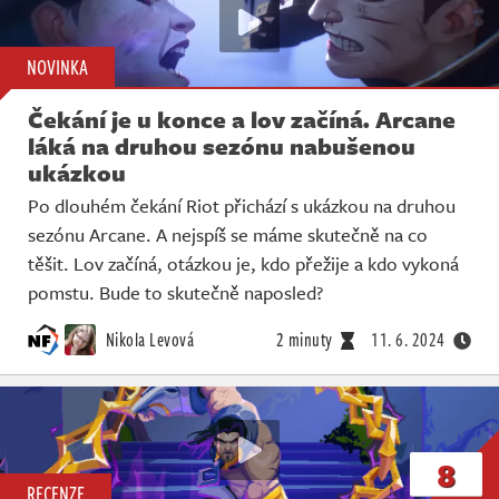
NOVINKA
Čekání je u konce a lov začíná. Arcane
láká na druhou sezónu nabušenou
ukázkou
Po dlouhém čekání Riot přichází s ukázkou na druhou
sezónu Arcane. A nejspíš se máme skutečně na co
těšit. Lov začíná, otázkou je, kdo přežije a kdo vykoná
pomstu. Bude to skutečně naposled?
Nikola Levová
2 minuty
11. 6. 2024
8
RECENZE