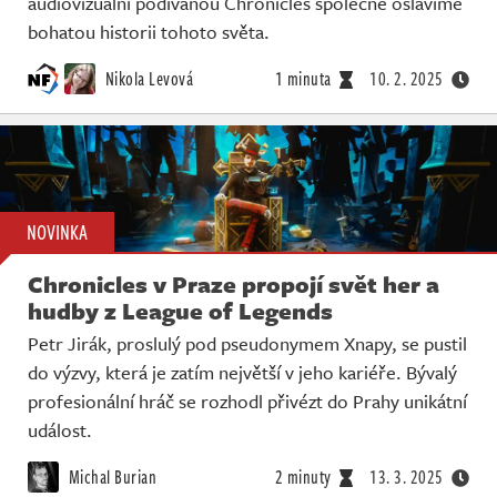
audiovizuální podívanou Chronicles společně oslavíme
Živě
bohatou historii tohoto světa.
Nikola Levová
1 minuta
10. 2. 2025
NOVINKA
Chronicles v Praze propojí svět her a
hudby z League of Legends
Petr Jirák, proslulý pod pseudonymem Xnapy, se pustil
do výzvy, která je zatím největší v jeho kariéře. Bývalý
profesionální hráč se rozhodl přivézt do Prahy unikátní
událost.
Michal Burian
2 minuty
13. 3. 2025