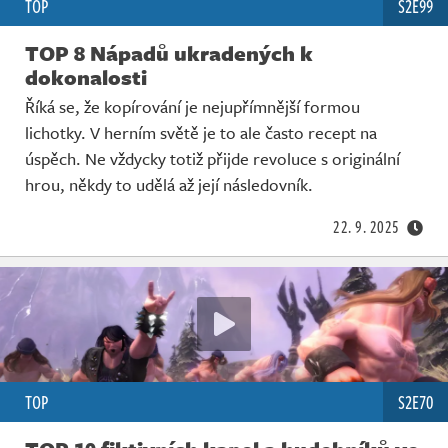
TOP
S2E99
TOP 8 Nápadů ukradených k
dokonalosti
Říká se, že kopírování je nejupřímnější formou
lichotky. V herním světě je to ale často recept na
úspěch. Ne vždycky totiž přijde revoluce s originální
hrou, někdy to udělá až její následovník.
22. 9. 2025
TOP
S2E70