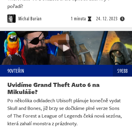
pořadí?
Michal Burian
1 minuta
24. 12. 2023
90VTEŘIN
S9E88
Uvidíme Grand Theft Auto 6 na
Mikuláše?
Po několika odkladech Ubisoft plánuje konečně vydat
Skull and Bones, již brzy se dočkáme plné verze Sons
of The Forest a League of Legends čeká nová sezóna,
která zahalí monstra z prázdnoty.