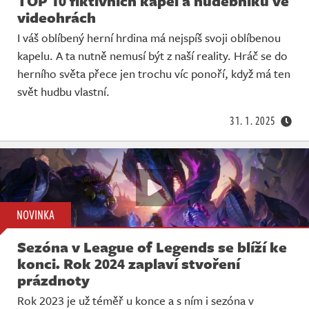
TOP 10 fiktivních kapel a hudebníků ve
videohrách
I váš oblíbený herní hrdina má nejspíš svoji oblíbenou
kapelu. A ta nutně nemusí být z naší reality. Hráč se do
herního světa přece jen trochu víc ponoří, když má ten
svět hudbu vlastní.
31. 1. 2025
NOVINKA
Sezóna v League of Legends se blíží ke
konci. Rok 2024 zaplaví stvoření
prázdnoty
Rok 2023 je už téměř u konce a s ním i sezóna v