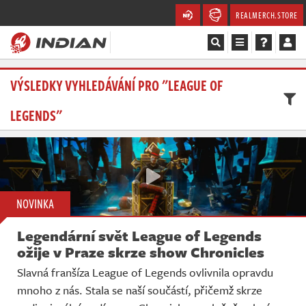
REALMERCH.STORE
Magazín
VÝSLEDKY VYHLEDÁVÁNÍ PRO "LEAGUE OF
LEGENDS"
Recenze
Videa
Soutěže
NOVINKA
Databáze
Legendární svět League of Legends
Komunita
ožije v Praze skrze show Chronicles
Slavná franšíza League of Legends ovlivnila opravdu
Redakce
mnoho z nás. Stala se naší součástí, přičemž skrze