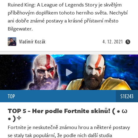
Ruined King: A League of Legends Story je skvělým
příběhovým doplňkem tohoto herního světa. Nechybí
ani dobře známé postavy a krásné přístavní město
Bilgewater.
Vladimír Kozák
4. 12. 2021
TOP
S1E243
TOP 5 - Her podle Fortnite skinů! ( • ω
• )✧
Fortnite je neskutečně známou hrou a některé postavy
se staly tak populární, že podle nich další studia