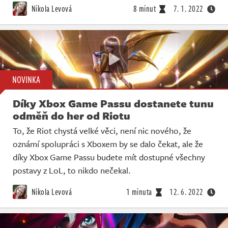
Nikola Levová
8 minut
7. 1. 2022
NOVINKA
Díky Xbox Game Passu dostanete tunu
odměň do her od Riotu
To, že Riot chystá velké věci, není nic nového, že
oznámí spolupráci s Xboxem by se dalo čekat, ale že
díky Xbox Game Passu budete mít dostupné všechny
postavy z LoL, to nikdo nečekal.
Nikola Levová
1 minuta
12. 6. 2022