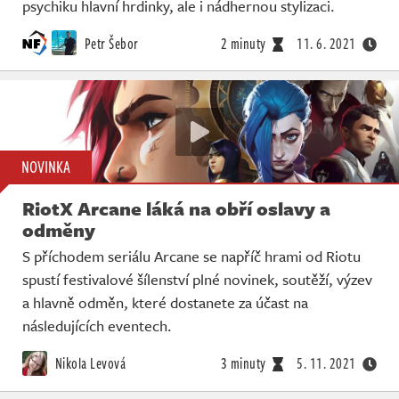
psychiku hlavní hrdinky, ale i nádhernou stylizaci.
Petr Šebor
2 minuty
11. 6. 2021
NOVINKA
RiotX Arcane láká na obří oslavy a
odměny
S příchodem seriálu Arcane se napříč hrami od Riotu
spustí festivalové šílenství plné novinek, soutěží, výzev
a hlavně odměn, které dostanete za účast na
následujících eventech.
Nikola Levová
3 minuty
5. 11. 2021