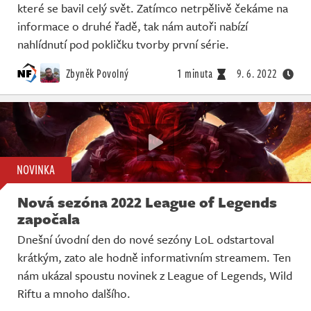
které se bavil celý svět. Zatímco netrpělivě čekáme na
informace o druhé řadě, tak nám autoři nabízí
nahlídnutí pod pokličku tvorby první série.
Zbyněk Povolný
1 minuta
9. 6. 2022
NOVINKA
Nová sezóna 2022 League of Legends
započala
Dnešní úvodní den do nové sezóny LoL odstartoval
krátkým, zato ale hodně informativním streamem. Ten
nám ukázal spoustu novinek z League of Legends, Wild
Riftu a mnoho dalšího.