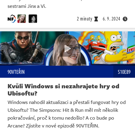
sestrami Jinx a Vi.
2 minuty
6. 9. 2024
90VTEŘIN
S10E89
Kvůli Windows si nezahrajete hry od
Ubisoftu?
Windows nahodil aktualizaci a přestali fungovat hry od
Ubisoftu? The Simpsons: Hit & Run měl mít několik
pokračování, proč k tomu nedošlo? A co bude po
Arcane? Zjistíte v nové epizodě 90VTEŘIN.