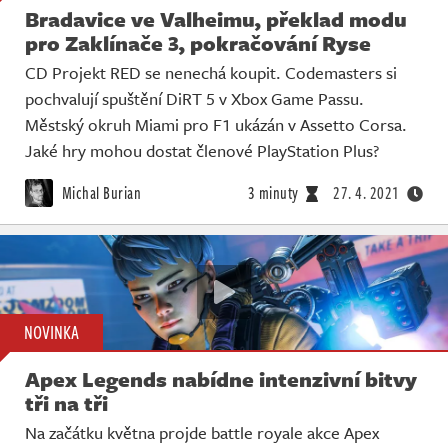
Bradavice ve Valheimu, překlad modu
pro Zaklínače 3, pokračování Ryse
CD Projekt RED se nenechá koupit. Codemasters si
pochvalují spuštění DiRT 5 v Xbox Game Passu.
Městský okruh Miami pro F1 ukázán v Assetto Corsa.
Jaké hry mohou dostat členové PlayStation Plus?
Michal Burian
3 minuty
27. 4. 2021
NOVINKA
Apex Legends nabídne intenzivní bitvy
tři na tři
Na začátku května projde battle royale akce Apex