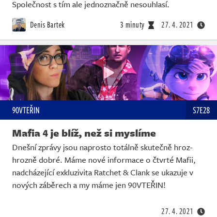
Živě
Společnost s tím ale jednoznačně nesouhlasí.
Denis Bartek
3 minuty
27. 4. 2021
90VTEŘIN
S7E28
Mafia 4 je blíž, než si myslíme
Dnešní zprávy jsou naprosto totálně skutečně hroz-
hrozně dobré. Máme nové informace o čtvrté Mafii,
nadcházející exkluzivita Ratchet & Clank se ukazuje v
nových záběrech a my máme jen 90VTEŘIN!
27. 4. 2021