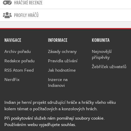
HRÁČSKÉ RECENZE
PROFILY HRÁČŮ
NAVIGACE
INFORMACE
KOMUNITA
Archiv pořadu
Zásady ochrany
Nejnovější
příspěvky
Redakce pořadu
Pravidla užívání
Žebříček uživatelů
RSS Atom Feed
Jak hodnotíme
NerdFix
Inzerce na
Indianovi
Indian je herní projekt sdružující hráče a hráčky všeho věku
kolem témat o počítačových a konzolových hrách.
Při poskytování služeb nám pomáhají soubory cookie.
Používáním webu vyjadřujete souhlas.