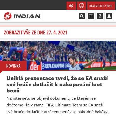
REALMERCH.STORE
Magazín
ZOBRAZIT VŠE ZE DNE 27. 4. 2021
Recenze
Videa
NOVINKA
Soutěže
Uniklá prezentace tvrdí, že se EA snaží
Databáze
své hráče dotlačit k nakupování loot
boxů
Komunita
Na internetu se objevil dokument, ve kterém se
dočteme, že v rámci FIFA Ultimate Team se EA snaží
Redakce
své hráče dotlačit k utrácení peněz za náhodné balíčky.