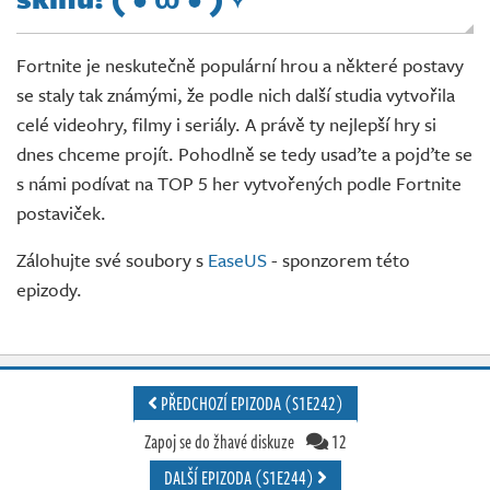
Živě
Fortnite je neskutečně populární hrou a některé postavy
se staly tak známými, že podle nich další studia vytvořila
celé videohry, filmy i seriály. A právě ty nejlepší hry si
dnes chceme projít. Pohodlně se tedy usaďte a pojďte se
s námi podívat na TOP 5 her vytvořených podle Fortnite
postaviček.
Zálohujte své soubory s
EaseUS
- sponzorem této
epizody.
PŘEDCHOZÍ EPIZODA (S1E242)
Zapoj se do žhavé diskuze
12
DALŠÍ EPIZODA (S1E244)