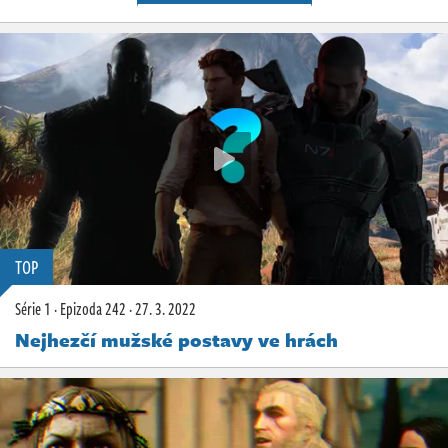
TOP
Série 1
·
Epizoda 242
·
27. 3. 2022
Nejhezčí mužské postavy ve hrách