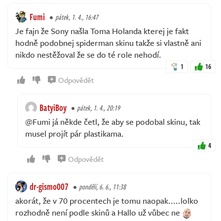
Fumi
pátek, 1. 4., 16:47
Je fajn že Sony našla Toma Holanda kterej je fakt
hodně podobnej spiderman skinu takže si vlastně ani
nikdo nestěžoval že se do té role nehodí.
1
16
Odpovědět
BatyiBoy
pátek, 1. 4., 20:19
@Fumi já někde četl, že aby se podobal skinu, tak
musel projít pár plastikama.
4
Odpovědět
dr-gismo007
pondělí, 6. 6., 11:38
akorát, že v 70 procentech je tomu naopak.....lolko
rozhodně není podle skinů a Hallo už vůbec ne