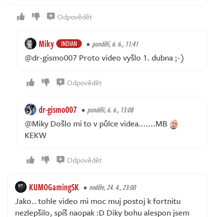
Odpovědět
Miky
INDIAN
pondělí, 6. 6., 11:41
@dr-gismo007 Proto video vyšlo 1. dubna ;-)
Odpovědět
dr-gismo007
pondělí, 6. 6., 13:08
@Miky Došlo mi to v půlce videa.......MB
KEKW
Odpovědět
KUMOGamingSK
neděle, 24. 4., 23:00
Jako.. tohle video mi moc muj postoj k fortnitu
nezlepšilo, spíš naopak :D Diky bohu alespon jsem