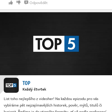
Odpovědět
TOP
Každý čtvrtek
List toho nejlepšího z videoher! Na každou epizodu pro vás
vybíráme pět nejzajímavějších historek, pověr, mýtů, titulů či
kuriozit. Řadíme je do vtipného formátu, ať už podle preferencí