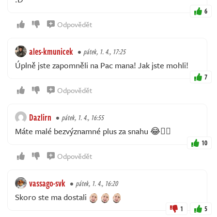
6
Odpovědět
ales-kmunicek
pátek, 1. 4., 17:25
Úplně jste zapomněli na Pac mana! Jak jste mohli!
7
Odpovědět
Dazlirn
pátek, 1. 4., 16:55
Máte malé bezvýznamné plus za snahu 😂👍🏻
10
Odpovědět
vassago-svk
pátek, 1. 4., 16:20
Skoro ste ma dostali
1
5