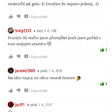
neskončil jak gelu :D Doufam že nejsem jedinej. :D
Odpovědět
Sroty2333
úterý, 5. 4., 7:08
Prvních 30 vteřin jsem přemýšlel jestli jsem pořád v
tom stejným vesmíru 🤣
2
Odpovědět
jaromir2004
pátek, 1. 4., 20:35
Na této topce mi něco nesedí hmmm
5
Odpovědět
jaci91
pátek, 1. 4., 17:37
:D