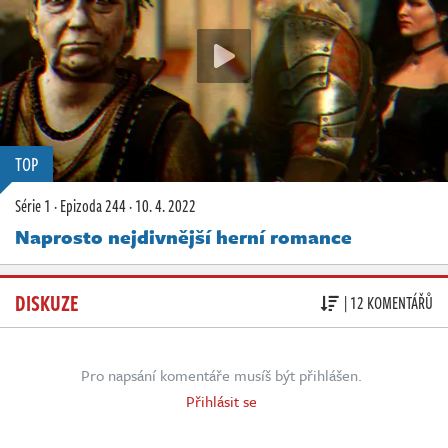
TOP
Série 1
·
Epizoda 244
·
10. 4. 2022
Naprosto nejdivnější herní romance
DISKUZE
| 12 KOMENTÁŘŮ
Pro napsání komentáře musíš být přihlášen.
Přihlásit se