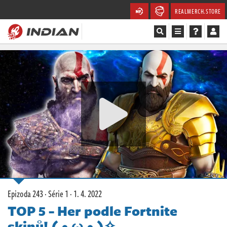
REALMERCH.STORE
Magazín
Recenze
Videa
Soutěže
Databáze
Komunita
Epizoda 243 · Série 1 ·
1. 4. 2022
Redakce
TOP 5 - Her podle Fortnite
skinů! ( • ω • )✧