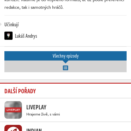
redakce, tak i samotných hráčů.
Učinkují
Lukáš Andrys
Všechny epizody
DALŠÍ POŘADY
LIVEPLAY
Hrajeme živě, s vámi
INDIAN