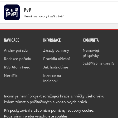
PvP
Herní rozhovory tváří v tvář
NAVIGACE
INFORMACE
KOMUNITA
Archiv pořadu
Zásady ochrany
Nejnovější
příspěvky
Redakce pořadu
Pravidla užívání
Žebříček uživatelů
RSS Atom Feed
Jak hodnotíme
NerdFix
Inzerce na
Indianovi
Indian je herní projekt sdružující hráče a hráčky všeho věku
kolem témat o počítačových a konzolových hrách.
Při poskytování služeb nám pomáhají soubory cookie.
Používáním webu vyjadřujete souhlas.