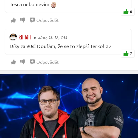
Tesca nebo nevím
6
Odpovědět
killbill
středa, 16. 12., 7:14
Díky za 90s! Doufám, že se to zlepší Terko! :D
7
Odpovědět