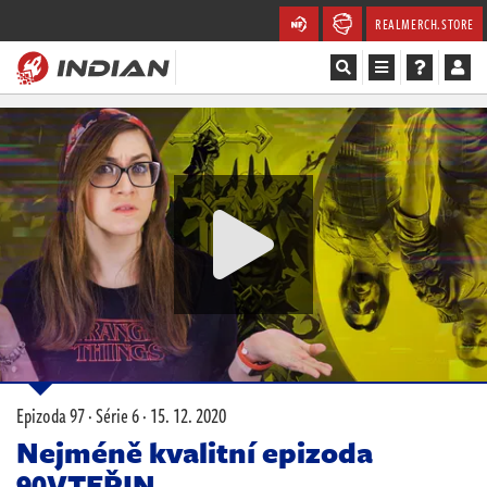
REALMERCH.STORE
Magazín
Recenze
Videa
Soutěže
Databáze
Komunita
Epizoda 97 · Série 6 ·
15. 12. 2020
Redakce
Nejméně kvalitní epizoda
90VTEŘIN