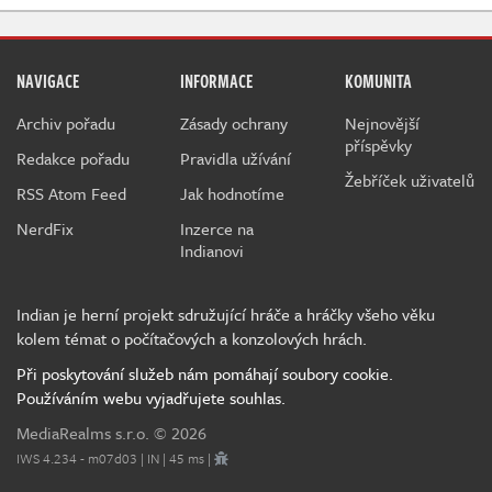
NAVIGACE
INFORMACE
KOMUNITA
Archiv pořadu
Zásady ochrany
Nejnovější
příspěvky
Redakce pořadu
Pravidla užívání
Žebříček uživatelů
RSS Atom Feed
Jak hodnotíme
NerdFix
Inzerce na
Indianovi
Indian je herní projekt sdružující hráče a hráčky všeho věku
kolem témat o počítačových a konzolových hrách.
Při poskytování služeb nám pomáhají soubory cookie.
Používáním webu vyjadřujete souhlas.
MediaRealms s.r.o.
© 2026
IWS 4.234 - m07d03 | IN | 45 ms |