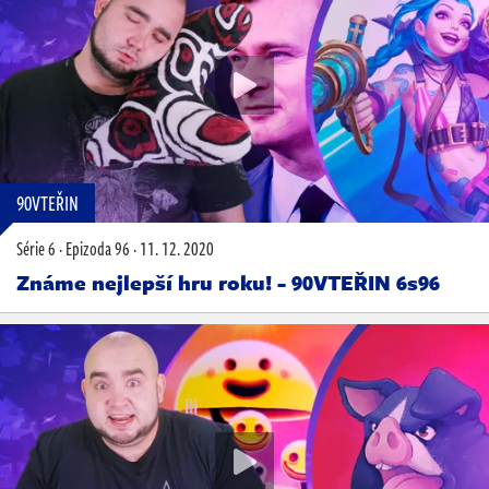
90VTEŘIN
Série 6
·
Epizoda 96
·
11. 12. 2020
Známe nejlepší hru roku! - 90VTEŘIN 6s96