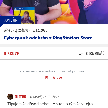
90VTEŘIN
Série 6
·
Epizoda 98
·
18. 12. 2020
Cyberpunk odebrán z PlayStation Store
DISKUZE
| 5 KOMENTÁŘŮ
Pro napsání komentáře musíš být přihlášen.
Přihlásit se
SUSTROJ
pondělí, 21. 12., 21:11
Tipujem že dôvod nekvality súvisí s tým že v tejto