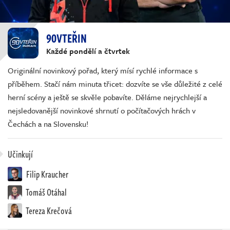
90VTEŘIN
Každé pondělí a čtvrtek
Originální novinkový pořad, který mísí rychlé informace s
příběhem. Stačí nám minuta třicet: dozvíte se vše důležité z celé
herní scény a ještě se skvěle pobavíte. Děláme nejrychlejší a
nejsledovanější novinkové shrnutí o počítačových hrách v
Čechách a na Slovensku!
Učinkují
Filip Kraucher
Tomáš Otáhal
Tereza Krečová