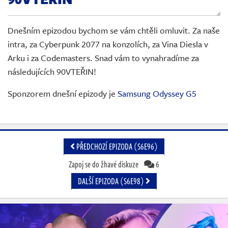
Živě
Dnešním epizodou bychom se vám chtěli omluvit. Za naše
intra, za Cyberpunk 2077 na konzolích, za Vina Diesla v
Arku i za Codemasters. Snad vám to vynahradíme za
následujících 90VTEŘIN!
Sponzorem dnešní epizody je
Samsung Odyssey G5
PŘEDCHOZÍ EPIZODA (S6E96)
Zapoj se do žhavé diskuze
6
DALŠÍ EPIZODA (S6E98)