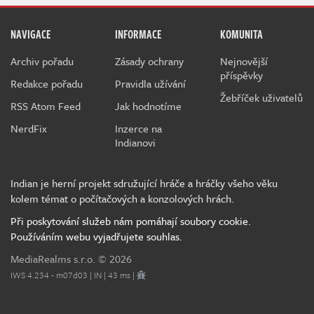
NAVIGACE
INFORMACE
KOMUNITA
Archiv pořadu
Zásady ochrany
Nejnovější
příspěvky
Redakce pořadu
Pravidla užívání
Žebříček uživatelů
RSS Atom Feed
Jak hodnotíme
NerdFix
Inzerce na
Indianovi
Indian je herní projekt sdružující hráče a hráčky všeho věku
kolem témat o počítačových a konzolových hrách.
Při poskytování služeb nám pomáhají soubory cookie.
Používáním webu vyjadřujete souhlas.
MediaRealms s.r.o.
© 2026
IWS 4.234 - m07d03 | IN | 43 ms |