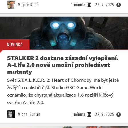
Mojmír Kočí
1 minuta
22. 9. 2025
NOVINKA
STALKER 2 dostane zásadní vylepšení.
A-Life 2.0 nově umožní prohledávat
mutanty
Svět S.T.A.L.K.E.R. 2: Heart of Chornobyl má být ještě
živější a realističtější. Studio GSC Game World
oznámilo, že chystaná aktualizace 1.6 rozšíří klíčový
systém A-Life 2.0.
Michal Burian
1 minuta
22. 9. 2025