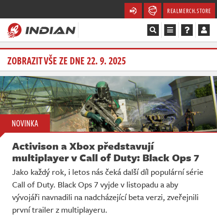
REALMERCH.STORE
Magazín
ZOBRAZIT VŠE ZE DNE 22. 9. 2025
Recenze
Videa
NOVINKA
Soutěže
Activison a Xbox představují
Databáze
multiplayer v Call of Duty: Black Ops 7
Jako každý rok, i letos nás čeká další díl populární série
Komunita
Call of Duty. Black Ops 7 vyjde v listopadu a aby
vývojáři navnadili na nadcházející beta verzi, zveřejnili
Redakce
první trailer z multiplayeru.