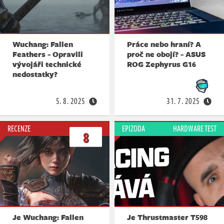
Wuchang: Fallen
Práce nebo hraní? A
Feathers - Opravili
proč ne obojí? - ASUS
vývojáři technické
ROG Zephyrus G16
nedostatky?
5. 8. 2025
31. 7. 2025
RECENZE
EPIZODA
HARDWARE TEST
8
Je Wuchang: Fallen
Je Thrustmaster T598