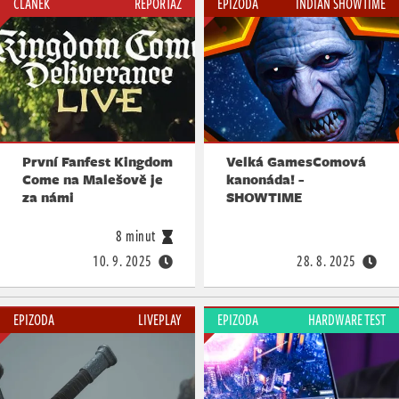
ČLÁNEK
REPORTÁŽ
EPIZODA
INDIAN SHOWTIME
První Fanfest Kingdom
Velká GamesComová
Come na Malešově je
kanonáda! -
za námi
SHOWTIME
8 minut
10. 9. 2025
28. 8. 2025
EPIZODA
LIVEPLAY
EPIZODA
HARDWARE TEST