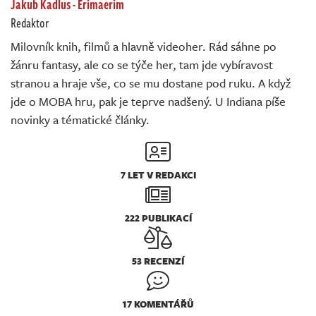
Jakub Kadlus - Erimaerim
Živě
Redaktor
Milovník knih, filmů a hlavně videoher. Rád sáhne po
žánru fantasy, ale co se týče her, tam jde vybíravost
stranou a hraje vše, co se mu dostane pod ruku. A když
jde o MOBA hru, pak je teprve nadšený. U Indiana píše
novinky a tématické články.
7 LET V REDAKCI
222 PUBLIKACÍ
53 RECENZÍ
17 KOMENTÁŘŮ