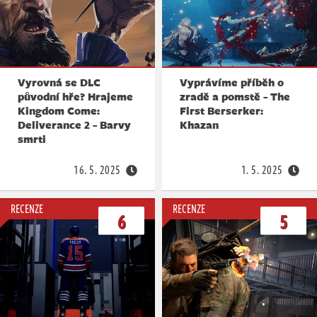
Vyrovná se DLC
Vyprávíme příběh o
původní hře? Hrajeme
zradě a pomstě - The
Kingdom Come:
First Berserker:
Deliverance 2 - Barvy
Khazan
smrti
16. 5. 2025
1. 5. 2025
RECENZE
RECENZE
6
5