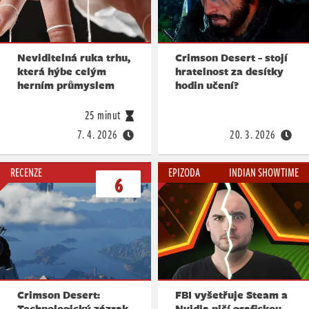
Neviditelná ruka trhu,
Crimson Desert - stojí
která hýbe celým
hratelnost za desítky
herním průmyslem
hodin učení?
25 minut
7. 4. 2026
20. 3. 2026
RECENZE
EPIZODA
INDIAN SHOWTIME
6
Crimson Desert:
FBI vyšetřuje Steam a
Technologický zázrak,
Nvidia ničí grafickou