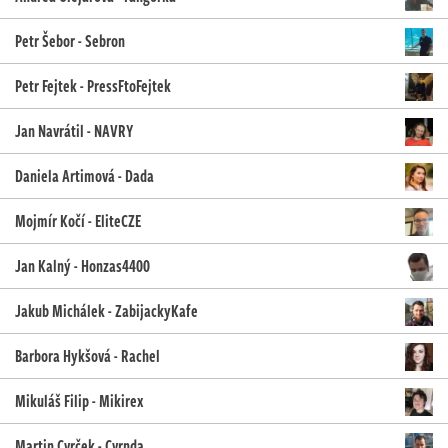
Petr Šebor - Sebron
Petr Fejtek - PressFtoFejtek
Jan Navrátil - NAVRY
Daniela Artimová - Dada
Mojmír Kočí - EliteCZE
Jan Kalný - Honzas4400
Jakub Michálek - ZabijackyKafe
Barbora Hykšová - Rachel
Mikuláš Filip - Mikirex
Martin Cvrček - Cvrnda