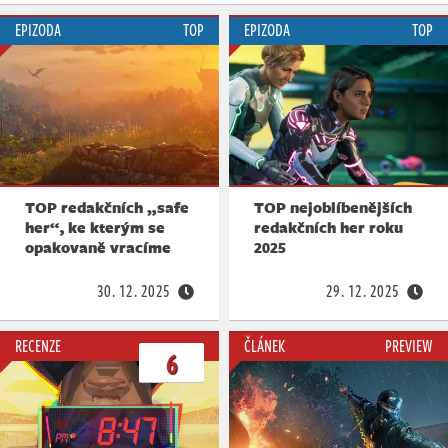
EPIZODA
TOP
EPIZODA
TOP
TOP redakčních „safe
TOP nejoblíbenějších
her“, ke kterým se
redakčních her roku
opakovaně vracíme
2025
30. 12. 2025
29. 12. 2025
RECENZE
ČLÁNEK
PREVIEW
6