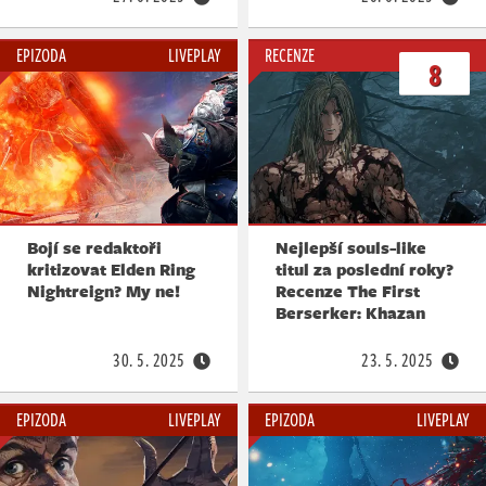
EPIZODA
LIVEPLAY
RECENZE
8
Bojí se redaktoři
Nejlepší souls-like
kritizovat Elden Ring
titul za poslední roky?
Nightreign? My ne!
Recenze The First
Berserker: Khazan
30. 5. 2025
23. 5. 2025
EPIZODA
LIVEPLAY
EPIZODA
LIVEPLAY