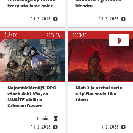
který vás bude bolet
identitu
19. 3. 2026
18. 3. 2026
ČLÁNEK
PREVIEW
RECENZE
9
Nejambicióznější RPG
Nioh 3 je vrchol série
všech dob? Vše, co
a špička souls-like
MUSÍTE vědět o
žánru
Crimson Desert
10 minut
11. 2. 2026
5. 2. 2026