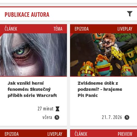
PUBLIKACE AUTORA
ČLÁNEK
TÉMA
EPIZODA
LIVEPLAY
Jak vznikl herní
Zvládneme útěk z
fenomén: Skutečný
podzemí? - hrajeme
příběh série Warcraft
Pit Panic
27 minut
včera
21. 7. 2026
EPIZODA
LIVEPLAY
ČLÁNEK
PREVIEW