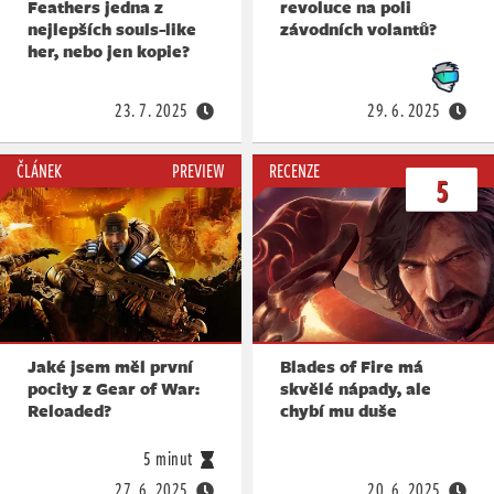
Feathers jedna z
revoluce na poli
nejlepších souls-like
závodních volantů?
her, nebo jen kopie?
23. 7. 2025
29. 6. 2025
ČLÁNEK
PREVIEW
RECENZE
5
Jaké jsem měl první
Blades of Fire má
pocity z Gear of War:
skvělé nápady, ale
Reloaded?
chybí mu duše
5 minut
27. 6. 2025
20. 6. 2025