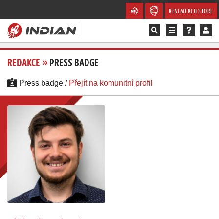
REALMERCH.STORE
Magazín
REDAKCE
»
PRESS BADGE
Recenze
Press badge /
Přejít na komunitní profil
Videa
Soutěže
Databáze
Komunita
Redakce