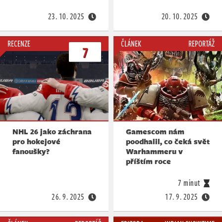
23. 10. 2025
20. 10. 2025
RECENZE
ČLÁNEK
REPORTÁŽ
7
NHL 26 jako záchrana
Gamescom nám
pro hokejové
poodhalil, co čeká svět
fanoušky?
Warhammeru v
příštím roce
7 minut
26. 9. 2025
17. 9. 2025