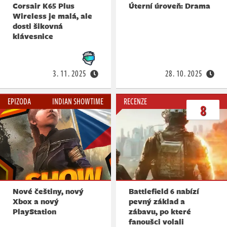
Corsair K65 Plus
Úterní úroveň: Drama
Wireless je malá, ale
dosti šikovná
klávesnice
3. 11. 2025
28. 10. 2025
EPIZODA
INDIAN SHOWTIME
RECENZE
8
Nové češtiny, nový
Battlefield 6 nabízí
Xbox a nový
pevný základ a
PlayStation
zábavu, po které
fanoušci volali