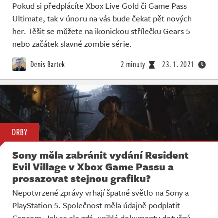
Pokud si předplácíte Xbox Live Gold či Game Pass
Ultimate, tak v únoru na vás bude čekat pět nových
her. Těšit se můžete na ikonickou střílečku Gears 5
nebo začátek slavné zombie série.
Denis Bartek
2 minuty
23. 1. 2021
DRBY
Sony měla zabránit vydání Resident
Evil Village v Xbox Game Passu a
prosazovat stejnou grafiku?
Nepotvrzené zprávy vrhají špatné světlo na Sony a
PlayStation 5. Společnost měla údajně podplatit
Capcom. Jak se ale zdá, uniklé dokumenty dotyčný