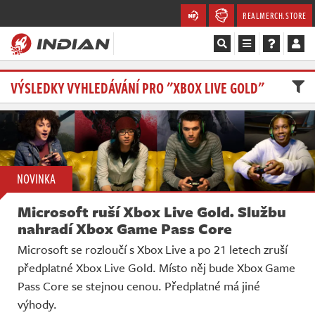
REALMERCH.STORE
Magazín
VÝSLEDKY VYHLEDÁVÁNÍ PRO "XBOX LIVE GOLD"
Recenze
Videa
NOVINKA
Soutěže
Microsoft ruší Xbox Live Gold. Službu
Databáze
nahradí Xbox Game Pass Core
Microsoft se rozloučí s Xbox Live a po 21 letech zruší
Komunita
předplatné Xbox Live Gold. Místo něj bude Xbox Game
Pass Core se stejnou cenou. Předplatné má jiné
Redakce
výhody.