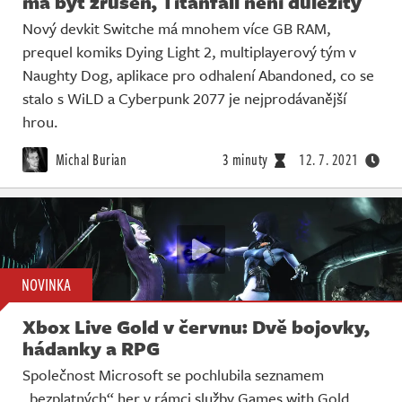
má být zrušen, Titanfall není důležitý
Nový devkit Switche má mnohem více GB RAM,
prequel komiks Dying Light 2, multiplayerový tým v
Naughty Dog, aplikace pro odhalení Abandoned, co se
stalo s WiLD a Cyberpunk 2077 je nejprodávanější
hrou.
Michal Burian
3 minuty
12. 7. 2021
NOVINKA
Xbox Live Gold v červnu: Dvě bojovky,
hádanky a RPG
Společnost Microsoft se pochlubila seznamem
„bezplatných“ her v rámci služby Games with Gold.