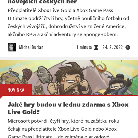
novějších českých her
Předplatitelé Xbox Live Gold a Xbox Game Pass
Ultimate obdrží čtyři hry, včetně pouličního fotbalu od
českých vývojářů, dobrodružství ve zničené Americe,
akčního RPG a akční adventury se SpongeBobem.
Michal Burian
1 minuta
24. 2. 2022
NOVINKA
Jaké hry budou v lednu zdarma s Xbox
Live Gold?
Microsoft potvrdil čtyři hry, které na začátku roku
čekají na předplatitele Xbox Live Gold nebo Xbox
Game Pass Ultimate. Jde zejména o arkádové