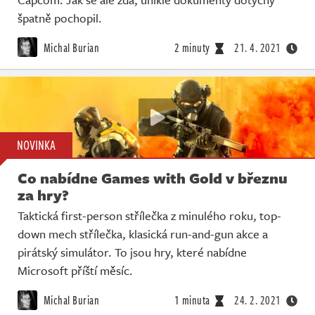
špatně pochopil.
Michal Burian
2 minuty
21. 4. 2021
NOVINKA
Co nabídne Games with Gold v březnu
za hry?
Taktická first-person střílečka z minulého roku, top-
down mech střílečka, klasická run-and-gun akce a
pirátský simulátor. To jsou hry, které nabídne
Microsoft příští měsíc.
Michal Burian
1 minuta
24. 2. 2021