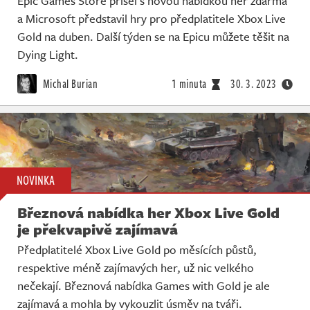
Epic Games Store přišel s novou nabídkou her zdarma
a Microsoft představil hry pro předplatitele Xbox Live
Gold na duben. Další týden se na Epicu můžete těšit na
Dying Light.
Michal Burian
1 minuta
30. 3. 2023
NOVINKA
Březnová nabídka her Xbox Live Gold
je překvapivě zajímavá
Předplatitelé Xbox Live Gold po měsících půstů,
respektive méně zajímavých her, už nic velkého
nečekají. Březnová nabídka Games with Gold je ale
zajímavá a mohla by vykouzlit úsměv na tváři.