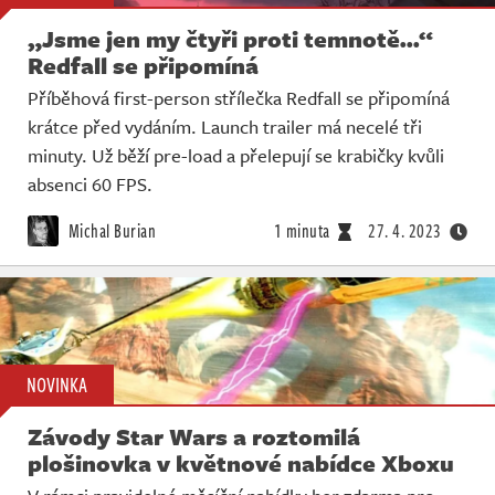
„Jsme jen my čtyři proti temnotě...“
Redfall se připomíná
Příběhová first-person střílečka Redfall se připomíná
krátce před vydáním. Launch trailer má necelé tři
minuty. Už běží pre-load a přelepují se krabičky kvůli
absenci 60 FPS.
Michal Burian
1 minuta
27. 4. 2023
NOVINKA
Závody Star Wars a roztomilá
plošinovka v květnové nabídce Xboxu