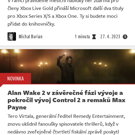
V rámci pravidelné měsíční nabídky her zdarma pro
členy Xbox Live Gold přináší Microsoft další dva tituly
pro Xbox Series X/S a Xbox One. Ty si budete moci
přidat do knihovničky.
Michal Burian
1 minuta
27. 4. 2023
NOVINKA
Alan Wake 2 v závěrečné fázi vývoje a
pokročil vývoj Control 2 a remaků Max
Payne
Tero Virtala, generální ředitel Remedy Entertainment,
znovu uklidnil fanoušky spisovatele thrillerů, když v
nedávno zveřejněné čtvrtletí fiskální zprávě poskytl