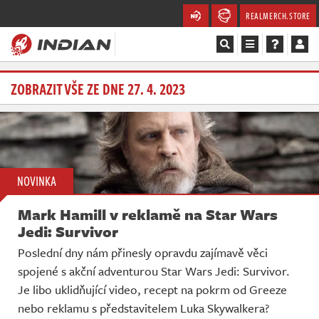
REALMERCH.STORE
Magazín
ZOBRAZIT VŠE ZE DNE 27. 4. 2023
Recenze
Videa
NOVINKA
Soutěže
Mark Hamill v reklamě na Star Wars
Databáze
Jedi: Survivor
Poslední dny nám přinesly opravdu zajímavě věci
Komunita
spojené s akční adventurou Star Wars Jedi: Survivor.
Je libo uklidňující video, recept na pokrm od Greeze
Redakce
nebo reklamu s představitelem Luka Skywalkera?