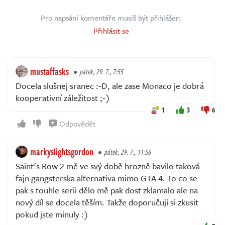
Pro napsání komentáře musíš být přihlášen.
Přihlásit se
mustaffasks
pátek, 29. 7., 7:55
Docela slušnej sranec :-D, ale zase Monaco je dobrá
kooperativní záležitost ;-)
1
3
6
Odpovědět
markyslightsgordon
pátek, 29. 7., 11:56
Saint's Row 2 mě ve svý době hrozně bavilo taková
fajn gangsterska alternativa mimo GTA 4. To co se
pak s touhle serii dělo mě pak dost zklamalo ale na
nový díl se docela těším. Takže doporučuji si zkusit
pokud jste minuly :)