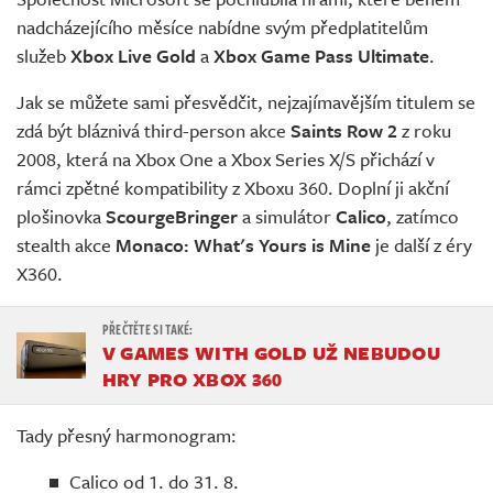
Živě
nadcházejícího měsíce nabídne svým předplatitelům
služeb
Xbox Live Gold
a
Xbox Game Pass Ultimate
.
Jak se můžete sami přesvědčit, nejzajímavějším titulem se
zdá být bláznivá third-person akce
Saints Row 2
z roku
2008, která na Xbox One a Xbox Series X/S přichází v
rámci zpětné kompatibility z Xboxu 360. Doplní ji akční
plošinovka
ScourgeBringer
a simulátor
Calico
, zatímco
stealth akce
Monaco: What's Yours is Mine
je další z éry
X360.
V GAMES WITH GOLD UŽ NEBUDOU
HRY PRO XBOX 360
Tady přesný harmonogram:
Calico od 1. do 31. 8.