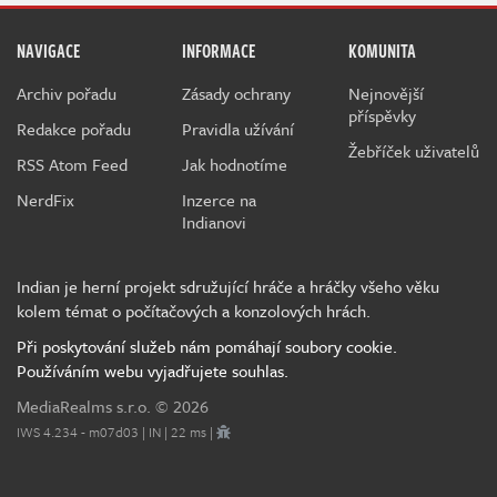
NAVIGACE
INFORMACE
KOMUNITA
Archiv pořadu
Zásady ochrany
Nejnovější
příspěvky
Redakce pořadu
Pravidla užívání
Žebříček uživatelů
RSS Atom Feed
Jak hodnotíme
NerdFix
Inzerce na
Indianovi
Indian je herní projekt sdružující hráče a hráčky všeho věku
kolem témat o počítačových a konzolových hrách.
Při poskytování služeb nám pomáhají soubory cookie.
Používáním webu vyjadřujete souhlas.
MediaRealms s.r.o.
© 2026
IWS 4.234 - m07d03 | IN | 22 ms |