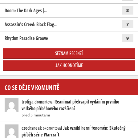
Doom: The Dark Ages |…
8
Assassin’s Creed: Black Flag…
7
Rhythm Paradise Groove
9
SEZNAM RECENZÍ
JAK HODNOTÍME
CO SE DĚJE V KOMUNITĚ
troliga
Reanimal překvapil vydáním prvního
okomentoval
velkého příběhového rozšíření
před 3 minutami
czechsneak
Jak vznikl herní fenomén: Skutečný
okomentoval
příběh série Warcraft