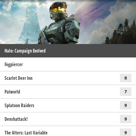
Halo: Campaign Evolved
Fogpiercer
Scarlet Deer Inn
8
Palworld
7
Splatoon Raiders
9
Denshattack!
9
The Alters: Last Variable
9