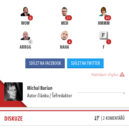
6
21
49
WOW
MEH
HMMM
0
4
1
ARRGG
HAHA
F
SDÍLET NA FACEBOOK
SDÍLET NA TWITTER
Nahlásit chybu
Michal Burian
Autor článku / Šéfredaktor
DISKUZE
| 2 KOMENTÁŘŮ