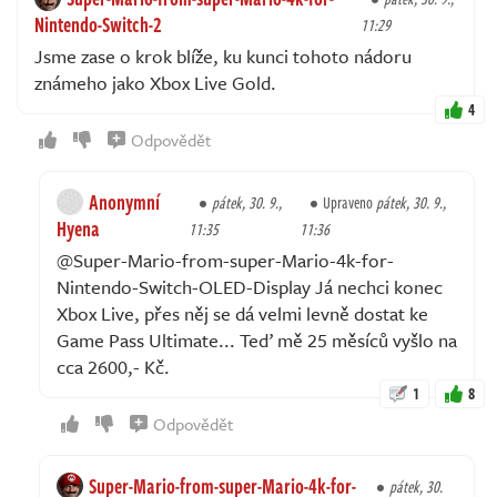
Nintendo-Switch-2
11:29
Jsme zase o krok blíže, ku kunci tohoto nádoru
známeho jako Xbox Live Gold.
4
Odpovědět
Anonymní
pátek, 30. 9.,
Upraveno
pátek, 30. 9.,
Hyena
11:35
11:36
@Super-Mario-from-super-Mario-4k-for-
Nintendo-Switch-OLED-Display Já nechci konec
Xbox Live, přes něj se dá velmi levně dostat ke
Game Pass Ultimate... Teď mě 25 měsíců vyšlo na
cca 2600,- Kč.
1
8
Odpovědět
Super-Mario-from-super-Mario-4k-for-
pátek, 30.