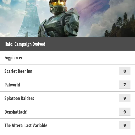
Halo: Campaign Evolved
Fogpiercer
Scarlet Deer Inn
8
Palworld
7
Splatoon Raiders
9
Denshattack!
9
The Alters: Last Variable
9