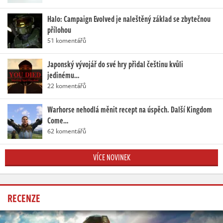
Halo: Campaign Evolved je naleštěný základ se zbytečnou
přílohou
51 komentářů
Japonský vývojář do své hry přidal češtinu kvůli
jedinému…
22 komentářů
Warhorse nehodlá měnit recept na úspěch. Další Kingdom
Come…
62 komentářů
VÍCE NOVINEK
RECENZE