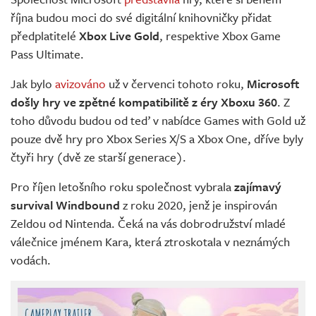
Živě
října budou moci do své digitální knihovničky přidat
předplatitelé
Xbox Live Gold
, respektive Xbox Game
Pass Ultimate.
Jak bylo
avizováno
už v červenci tohoto roku,
Microsoft
došly hry ve zpětné kompatibilitě z éry Xboxu 360
. Z
toho důvodu budou od teď v nabídce Games with Gold už
pouze dvě hry pro Xbox Series X/S a Xbox One, dříve byly
čtyři hry (dvě ze starší generace).
Pro říjen letošního roku společnost vybrala
zajímavý
survival Windbound
z roku 2020, jenž je inspirován
Zeldou od Nintenda. Čeká na vás dobrodružství mladé
válečnice jménem Kara, která ztroskotala v neznámých
vodách.