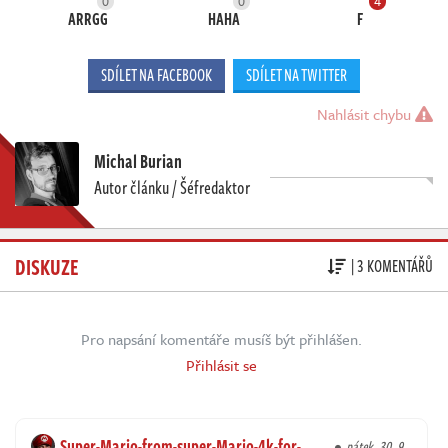
0
0
4
ARRGG
HAHA
F
SDÍLET NA FACEBOOK
SDÍLET NA TWITTER
Nahlásit chybu
Michal Burian
Autor článku / Šéfredaktor
DISKUZE
| 3 KOMENTÁŘŮ
Pro napsání komentáře musíš být přihlášen.
Přihlásit se
Super-Mario-from-super-Mario-4k-for-
pátek, 30. 9.,