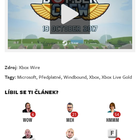
Zdroj:
Xbox Wire
Tagy:
Microsoft
,
Předplatné
,
Windbound
,
Xbox
,
Xbox Live Gold
LÍBIL SE TI ČLÁNEK?
6
21
54
WOW
MEH
HMMM