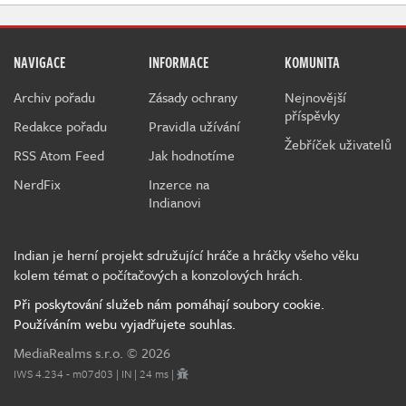
NAVIGACE
INFORMACE
KOMUNITA
Archiv pořadu
Zásady ochrany
Nejnovější
příspěvky
Redakce pořadu
Pravidla užívání
Žebříček uživatelů
RSS Atom Feed
Jak hodnotíme
NerdFix
Inzerce na
Indianovi
Indian je herní projekt sdružující hráče a hráčky všeho věku
kolem témat o počítačových a konzolových hrách.
Při poskytování služeb nám pomáhají soubory cookie.
Používáním webu vyjadřujete souhlas.
MediaRealms s.r.o.
© 2026
IWS 4.234 - m07d03 | IN | 24 ms |