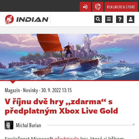
REALMERCH.STORE
Magazín
Recenze
Videa
Soutěže
Magazín
·
Novinky
·
30. 9. 2022 13:15
Databáze
V říjnu dvě hry „zdarma“ s
předplatným Xbox Live Gold
Komunita
Michal Burian
Redakce
Společnost Microsoft
představila
hry, které si během