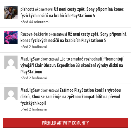
pishcott
Už není cesty zpět. Sony připomíná konec
okomentoval
fyzických nosičů na krabicích PlayStationu 5
před 44 minutami
Ruzova-bakterie
Už není cesty zpět. Sony připomíná
okomentoval
konec fyzických nosičů na krabicích PlayStationu 5
před 2 hodinami
MadJigSaw
„Je to smutné rozhodnutí,“ komentují
okomentoval
vývojáři Clair Obscur: Expedition 33 ukončení výroby disků na
PlayStationu
před 2 hodinami
MadJigSaw
Zatímco PlayStation končí s výrobou
okomentoval
disků, Xbox se zaměřuje na zpětnou kompatibilitu a převod
fyzických kopií
před 2 hodinami
PŘEHLED AKTIVITY KOMUNITY