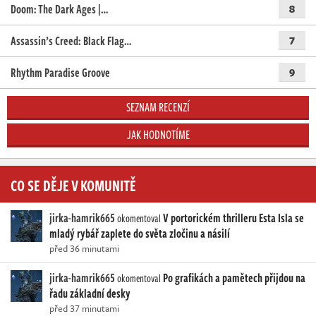
Doom: The Dark Ages |…
8
Assassin’s Creed: Black Flag…
7
Rhythm Paradise Groove
9
SEZNAM RECENZÍ
JAK HODNOTÍME
CO SE DĚJE V KOMUNITĚ
jirka-hamrik665
V portorickém thrilleru Esta Isla se
okomentoval
mladý rybář zaplete do světa zločinu a násilí
před 36 minutami
jirka-hamrik665
Po grafikách a pamětech přijdou na
okomentoval
řadu základní desky
před 37 minutami