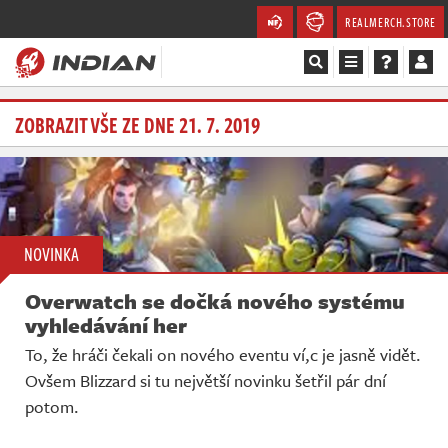
REALMERCH.STORE
Magazín
ZOBRAZIT VŠE ZE DNE 21. 7. 2019
Recenze
Videa
NOVINKA
Soutěže
Overwatch se dočká nového systému
Databáze
vyhledávání her
To, že hráči čekali on nového eventu ví,c je jasně vidět.
Komunita
Ovšem Blizzard si tu největší novinku šetřil pár dní
potom.
Redakce