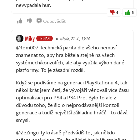
nevypadala hur.
4
5
Odpovědět
Miky
INDIAN
středa, 21. 4., 13:14
@tom007 Technická parita dle všeho nemusí
znamenat to, aby hra běžela stejně na všech
systémech/konzolích, ale aby využila výkon dané
platformy. To je zásadní rozdíl.
Když se podíváme na generaci PlayStationu 4, tak
několikrát jsem četl, že vývojáři věnovali více času
optimalizaci pro PS4 a PS4 Pro. Bylo to ale z
důvodu toho, že šlo o nejprodávanější konzoli
generace a tudíž největší základnu hráčů - to dává
smysl.
@ZeZingu Ty krásně předvádíš to, jak někdo
sežere spekulace. To, že nějaká hra běží stejně na