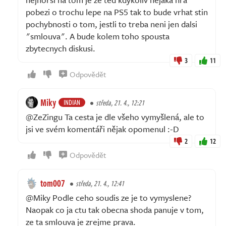
pobezi o trochu lepe na PS5 tak to bude vrhat stin
pochybnosti o tom, jestli to treba neni jen dalsi
"smlouva". A bude kolem toho spousta
zbytecnych diskusi.
3
11
Odpovědět
Miky
INDIAN
středa, 21. 4., 12:21
@ZeZingu Ta cesta je dle všeho vymyšlená, ale to
jsi ve svém komentáři nějak opomenul :-D
2
12
Odpovědět
tom007
středa, 21. 4., 12:41
@Miky Podle ceho soudis ze je to vymyslene?
Naopak co ja ctu tak obecna shoda panuje v tom,
ze ta smlouva je zrejme prava.