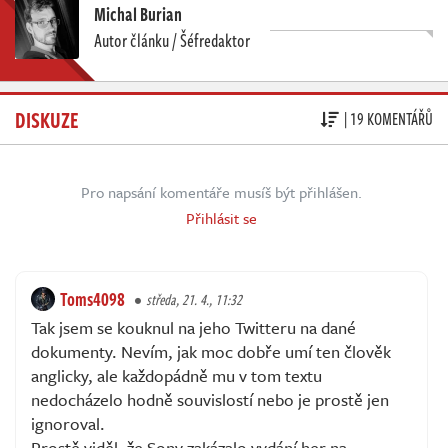
Michal Burian
Autor článku / Šéfredaktor
DISKUZE
| 19 KOMENTÁŘŮ
Pro napsání komentáře musíš být přihlášen.
Přihlásit se
Toms4098
středa, 21. 4., 11:32
Tak jsem se kouknul na jeho Twitteru na dané
dokumenty. Nevím, jak moc dobře umí ten člověk
anglicky, ale každopádně mu v tom textu
nedocházelo hodně souvislostí nebo je prostě jen
ignoroval.
Prostě viděl, že Sony zakázalo vydání her na