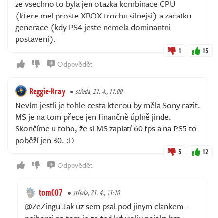
ze vsechno to byla jen otazka kombinace CPU
(ktere mel proste XBOX trochu silnejsi) a zacatku
generace (kdy PS4 jeste nemela dominantni
postaveni).
1
15
Odpovědět
Reggie-Kray
středa, 21. 4., 11:00
Nevím jestli je tohle cesta kterou by měla Sony razit.
MS je na tom přece jen finančně úplně jinde.
Skončíme u toho, že si MS zaplatí 60 fps a na PS5 to
poběží jen 30. :D
5
12
Odpovědět
tom007
středa, 21. 4., 11:10
@ZeZingu Jak uz sem psal pod jinym clankem -
nejhorsi na tom je ze ted kdykoliv nejaka hra