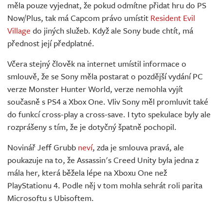
měla pouze vyjednat, že pokud odmítne přidat hru do PS
Now/Plus, tak má Capcom právo umístit
Resident Evil
Village
do jiných služeb. Když ale Sony bude chtít, má
přednost její předplatné.
Včera stejný člověk na internet umístil informace o
smlouvě, že se Sony měla postarat o pozdější vydání PC
verze Monster Hunter World, verze nemohla vyjít
současně s PS4 a Xbox One. Vliv Sony měl promluvit také
do funkcí cross-play a cross-save. I tyto spekulace byly ale
rozprášeny s tím, že je dotyčný špatně pochopil.
Novinář Jeff Grubb
neví
, zda je smlouva pravá, ale
poukazuje na to, že Assassin's Creed Unity byla jedna z
mála her, která běžela lépe na Xboxu One než
PlayStationu 4. Podle něj v tom mohla sehrát roli parita
Microsoftu s Ubisoftem.