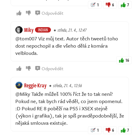
1
6
7
Odpovědět
Miky
INDIAN
středa, 21. 4., 12:47
@tom007 Viz můj text. Autor těch tweetů toho
dost nepochopil a dle všeho dělá z komára
velblouda.
16
Odpovědět
Reggie-Kray
středa, 21. 4., 12:56
@Miky Takže můžeš 100% říct že to tak není?
Pokud ne, tak bych rád věděl, co jsem opomenul.
:D Pokud RE 8 poběží na PS5 i XSEX stejně
(výkon i grafika), tak je spíš pravděpodobnější, že
nějaká smlouva existuje.
1
6
7