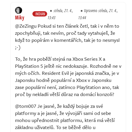
středa, 21. 4.,
Upraveno
středa, 21. 4.,
INDIAN
Miky
13:43
13:44
@ZeZingu Pokud si ten článek četl, tak i v něm to
zpochybňuji, tak nevím, proč tady vytahuješ, že
když to popírám v komentářích, tak je to nesmysl
;-)
To, že hra poběží stejná na Xbox Series X a
PlayStation 5 ještě nic nedokazuje. Rozhodně ne v
mých očích. Resident Evil je japonská značka, je v
Japonsku hodně populární a Xbox v Japonsku
zase populární není, zatímco PlayStation ano, tak
proč by nekladli větší důraz na domácí konzoli?
@tom007 Je jasné, že každý bojuje za své
platformy a je jasné, že vývojáři sami od sebe
mohou upřednostnit platformu, která má větší
základnu uživatelů. To se běžně dělo u