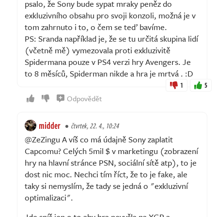
psalo, že Sony bude sypat mraky peněz do
exkluzivního obsahu pro svoji konzoli, možná je v
tom zahrnuto i to, o čem se teď bavíme.
PS: Sranda například je, že se tu určitá skupina lidí
(včetně mě) vymezovala proti exkluzivitě
Spidermana pouze v PS4 verzi hry Avengers. Je
to 8 měsíců, Spiderman nikde a hra je mrtvá . :D
1
5
Odpovědět
midder
čtvrtek, 22. 4., 10:24
@ZeZingu A víš co má údajně Sony zaplatit
Capcomu? Celých 5mil $ v marketingu (zobrazení
hry na hlavní stránce PSN, sociální sítě atp), to je
dost nic moc. Nechci tím říct, že to je fake, ale
taky si nemyslím, že tady se jedná o "exkluzivní
optimalizaci".
Jde spíš jen o to aby hra nevyšla na XGP a