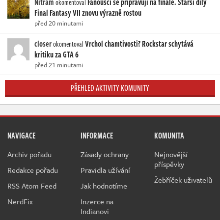
Nitram
Fanoušci se připravují na finále. Starší díly
okomentoval
Final Fantasy VII znovu výrazně rostou
před 20 minutami
closer
Vrchol chamtivosti? Rockstar schytává
okomentoval
kritiku za GTA 6
před 21 minutami
PŘEHLED AKTIVITY KOMUNITY
NAVIGACE
INFORMACE
KOMUNITA
Archiv pořadu
Zásady ochrany
Nejnovější
příspěvky
Redakce pořadu
Pravidla užívání
Žebříček uživatelů
RSS Atom Feed
Jak hodnotíme
NerdFix
Inzerce na
Indianovi