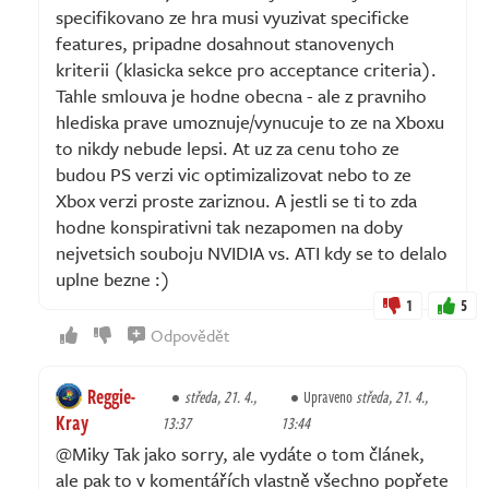
specifikovano ze hra musi vyuzivat specificke
features, pripadne dosahnout stanovenych
kriterii (klasicka sekce pro acceptance criteria).
Tahle smlouva je hodne obecna - ale z pravniho
hlediska prave umoznuje/vynucuje to ze na Xboxu
to nikdy nebude lepsi. At uz za cenu toho ze
budou PS verzi vic optimizalizovat nebo to ze
Xbox verzi proste zariznou. A jestli se ti to zda
hodne konspirativni tak nezapomen na doby
nejvetsich souboju NVIDIA vs. ATI kdy se to delalo
uplne bezne :)
1
5
Odpovědět
Reggie-
středa, 21. 4.,
Upraveno
středa, 21. 4.,
Kray
13:37
13:44
@Miky Tak jako sorry, ale vydáte o tom článek,
ale pak to v komentářích vlastně všechno popřete