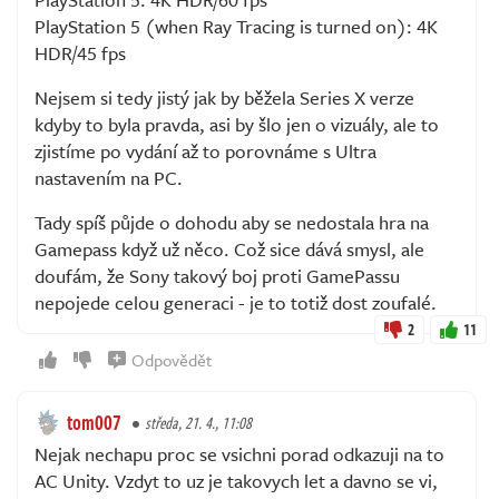
PlayStation 5 (when Ray Tracing is turned on): 4K
HDR/45 fps
Nejsem si tedy jistý jak by běžela Series X verze
kdyby to byla pravda, asi by šlo jen o vizuály, ale to
zjistíme po vydání až to porovnáme s Ultra
nastavením na PC.
Tady spíš půjde o dohodu aby se nedostala hra na
Gamepass když už něco. Což sice dává smysl, ale
doufám, že Sony takový boj proti GamePassu
nepojede celou generaci - je to totiž dost zoufalé.
2
11
Odpovědět
tom007
středa, 21. 4., 11:08
Nejak nechapu proc se vsichni porad odkazuji na to
AC Unity. Vzdyt to uz je takovych let a davno se vi,