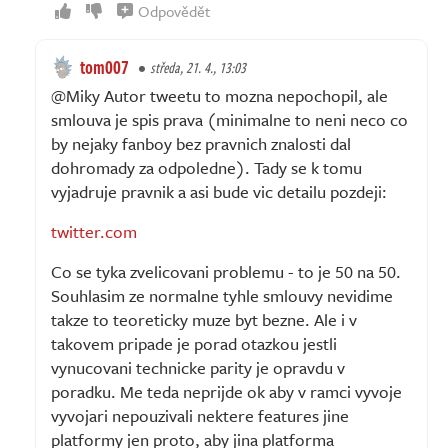
Odpovědět
tom007
středa, 21. 4., 13:03
@Miky Autor tweetu to mozna nepochopil, ale
smlouva je spis prava (minimalne to neni neco co
by nejaky fanboy bez pravnich znalosti dal
dohromady za odpoledne). Tady se k tomu
vyjadruje pravnik a asi bude vic detailu pozdeji:
twitter.com
Co se tyka zvelicovani problemu - to je 50 na 50.
Souhlasim ze normalne tyhle smlouvy nevidime
takze to teoreticky muze byt bezne. Ale i v
takovem pripade je porad otazkou jestli
vynucovani technicke parity je opravdu v
poradku. Me teda neprijde ok aby v ramci vyvoje
vyvojari nepouzivali nektere features jine
platformy jen proto, aby jina platforma