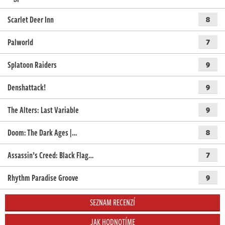
Scarlet Deer Inn
8
Palworld
7
Splatoon Raiders
9
Denshattack!
9
The Alters: Last Variable
9
Doom: The Dark Ages |…
8
Assassin’s Creed: Black Flag…
7
Rhythm Paradise Groove
9
SEZNAM RECENZÍ
JAK HODNOTÍME