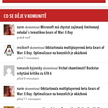
CO SE DĚJE V KOMUNITĚ
narm
Microsoft má chystat zajímavý limitovaný
okomentoval
ovladač s tematikou Gears of War: E-Day
právě teď
rexikos9
Odstartovala multiplayerová beta Gears of
okomentoval
War: E-Day. Optimalizace na konzolích je ukázková
před 7 minutami
tomasek-kyjovsky
Vrchol chamtivosti? Rockstar
okomentoval
schytává kritiku za GTA 6
před 8 minutami
narm
Odstartovala multiplayerová beta Gears of
okomentoval
War: E-Day. Optimalizace na konzolích je ukázková
před 11 minutami