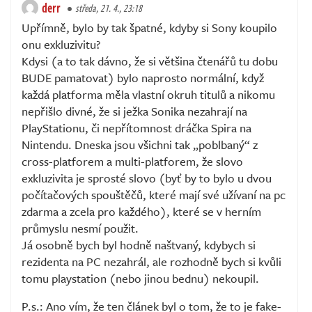
derr
středa, 21. 4., 23:18
Upřímně, bylo by tak špatné, kdyby si Sony koupilo
onu exkluzivitu?
Kdysi (a to tak dávno, že si většina čtenářů tu dobu
BUDE pamatovat) bylo naprosto normální, když
každá platforma měla vlastní okruh titulů a nikomu
nepřišlo divné, že si ježka Sonika nezahrají na
PlayStationu, či nepřítomnost dráčka Spira na
Nintendu. Dneska jsou všichni tak „poblbaný“ z
cross-platforem a multi-platforem, že slovo
exkluzivita je sprosté slovo (byť by to bylo u dvou
počítačových spouštěčů, které mají své užívaní na pc
zdarma a zcela pro každého), které se v herním
průmyslu nesmí použit.
Já osobně bych byl hodně naštvaný, kdybych si
rezidenta na PC nezahrál, ale rozhodně bych si kvůli
tomu playstation (nebo jinou bednu) nekoupil.
P.s.: Ano vím, že ten článek byl o tom, že to je fake-