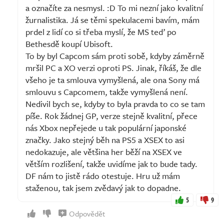
a označíte za nesmysl. :D To mi nezní jako kvalitní
žurnalistika. Já se těmi spekulacemi bavím, mám
prdel z lidí co si třeba myslí, že MS teď po
Bethesdě koupí Ubisoft.
To by byl Capcom sám proti sobě, kdyby záměrně
mršil PC a XO verzi oproti PS. Jinak, říkáš, že dle
všeho je ta smlouva vymyšlená, ale ona Sony má
smlouvu s Capcomem, takže vymyšlená není.
Nedivil bych se, kdyby to byla pravda to co se tam
píše. Rok žádnej GP, verze stejně kvalitní, přece
nás Xbox nepřejede u tak populární japonské
značky. Jako stejný běh na PS5 a XSEX to asi
nedokazuje, ale většina her běží na XSEX ve
větším rozlišení, takže uvidíme jak to bude tady.
DF nám to jistě rádo otestuje. Hru už mám
staženou, tak jsem zvědavý jak to dopadne.
5
9
Odpovědět