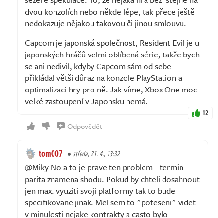
dvou konzolích nebo někde lépe, tak přece ještě
nedokazuje nějakou takovou či jinou smlouvu.
Capcom je japonská společnost, Resident Evil je u
japonských hráčů velmi oblíbená série, takže bych
se ani nedivil, kdyby Capcom sám od sebe
přikládal větší důraz na konzole PlayStation a
optimalizaci hry pro ně. Jak víme, Xbox One moc
velké zastoupení v Japonsku nemá.
12
Odpovědět
tom007
středa, 21. 4., 13:32
@Miky No a to je prave ten problem - termin
parita znamena shodu. Pokud by chteli dosahnout
jen max. vyuziti svoji platformy tak to bude
specifikovane jinak. Mel sem to "poteseni" videt
v minulosti nejake kontrakty a casto bylo