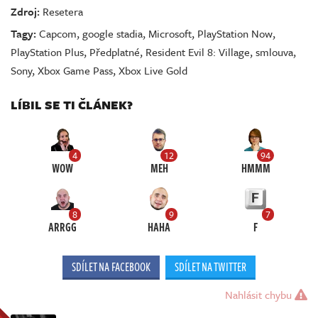
Zdroj:
Resetera
Tagy:
Capcom
,
google stadia
,
Microsoft
,
PlayStation Now
,
PlayStation Plus
,
Předplatné
,
Resident Evil 8: Village
,
smlouva
,
Sony
,
Xbox Game Pass
,
Xbox Live Gold
LÍBIL SE TI ČLÁNEK?
4
12
94
WOW
MEH
HMMM
8
9
7
ARRGG
HAHA
F
SDÍLET NA FACEBOOK
SDÍLET NA TWITTER
Nahlásit chybu