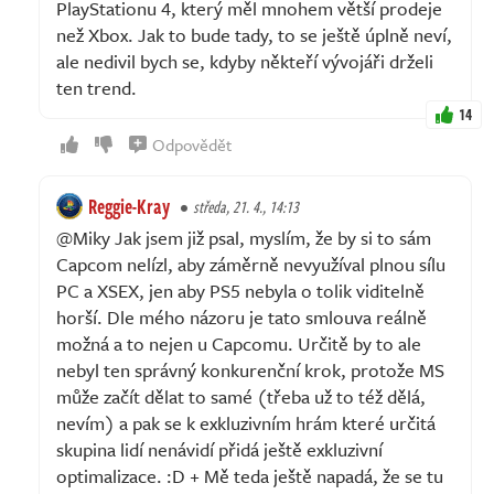
PlayStationu 4, který měl mnohem větší prodeje
než Xbox. Jak to bude tady, to se ještě úplně neví,
ale nedivil bych se, kdyby někteří vývojáři drželi
ten trend.
14
Odpovědět
Reggie-Kray
středa, 21. 4., 14:13
@Miky Jak jsem již psal, myslím, že by si to sám
Capcom nelízl, aby záměrně nevyužíval plnou sílu
PC a XSEX, jen aby PS5 nebyla o tolik viditelně
horší. Dle mého názoru je tato smlouva reálně
možná a to nejen u Capcomu. Určitě by to ale
nebyl ten správný konkurenční krok, protože MS
může začít dělat to samé (třeba už to též dělá,
nevím) a pak se k exkluzivním hrám které určitá
skupina lidí nenávidí přidá ještě exkluzivní
optimalizace. :D + Mě teda ještě napadá, že se tu