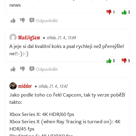
news
1
3
Odpovědět
MadJigSaw
středa, 21. 4., 15:04
A jeje si dal kvalitní koks a psal rychleji než přemýšlel
ne?:-):-)
5
5
Odpovědět
midder
středa, 21. 4., 13:42
Jako podle toho co řekl Capcom, tak ty verze poběží
takto:
Xbox Series X: 4K HDR/60 fps
Xbox Series X (when Ray Tracing is turned on): 4K
HDR/45 fps
PlayStation 5: 4K HDR/60 fps