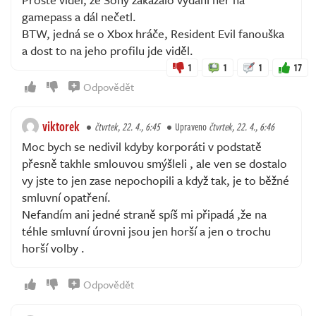
gamepass a dál nečetl.
BTW, jedná se o Xbox hráče, Resident Evil fanouška
a dost to na jeho profilu jde viděl.
1
1
1
17
Odpovědět
viktorek
čtvrtek, 22. 4., 6:45
Upraveno
čtvrtek, 22. 4., 6:46
Moc bych se nedivil kdyby korporáti v podstatě
přesně takhle smlouvou smýšleli , ale ven se dostalo
vy jste to jen zase nepochopili a když tak, je to běžné
smluvní opatření.
Nefandím ani jedné straně spíš mi připadá ,že na
téhle smluvní úrovni jsou jen horší a jen o trochu
horší volby .
Odpovědět