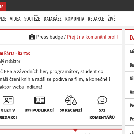
RE
NZE
VIDEA
SOUTĚŽE
DATABÁZE
KOMUNITA
REDAKCE
ŽIVĚ
D
Press badge /
Přejít na komunitní profil
Mi
m Bárta - Bartas
lý redaktor
Ba
č FPS a závodních her, programátor, student co
Ni
náší čtení knih a radši se podívá na film, a konečně i
aktor webu Indiana!
An
Pe
8 LET V
399 PUBLIKACÍ
50 RECENZÍ
572
REDAKCI
KOMENTÁŘŮ
Pe
Ja