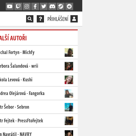
PŘIHLÁŠENÍ
ALŠÍ AUTOŘI
chal Fortyn - Michfy
rbora Šalandová - wrii
kola Levová - Kushi
drea Olejárová - Fangorka
tr Šebor - Sebron
tr Fejtek - PressFtoFejtek
n Navrátil - NAVRY