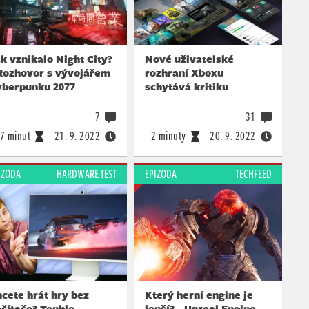
k vznikalo Night City?
Nové uživatelské
 Rozhovor s vývojářem
rozhraní Xboxu
yberpunku 2077
schytává kritiku
7
31
7 minut
21. 9. 2022
2 minuty
20. 9. 2022
IZODA
HARDWARE TEST
EPIZODA
TECHFEED
cete hrát hry bez
Který herní engine je
čítače? Tenhle
lepší? - Unreal Engine