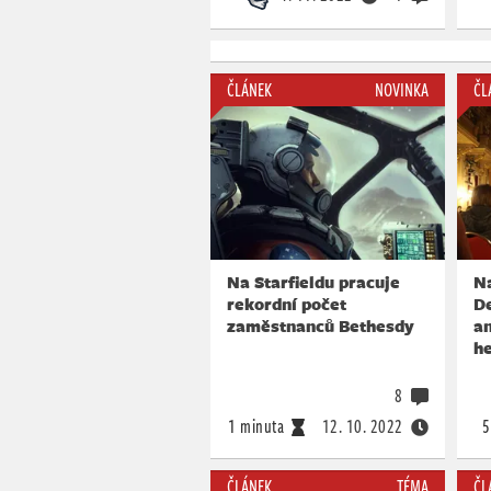
ČLÁNEK
NOVINKA
ČL
Na Starfieldu pracuje
N
rekordní počet
D
zaměstnanců Bethesdy
an
he
8
1 minuta
12. 10. 2022
5
ČLÁNEK
TÉMA
ČL