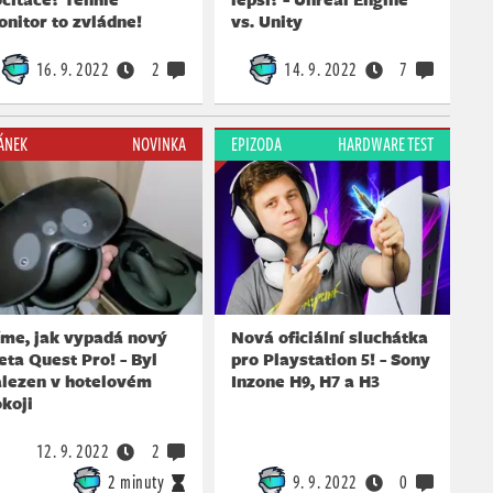
nitor to zvládne!
vs. Unity
16. 9. 2022
2
14. 9. 2022
7
ÁNEK
NOVINKA
EPIZODA
HARDWARE TEST
íme, jak vypadá nový
Nová oficiální sluchátka
ta Quest Pro! - Byl
pro Playstation 5! - Sony
alezen v hotelovém
Inzone H9, H7 a H3
koji
12. 9. 2022
2
2 minuty
9. 9. 2022
0