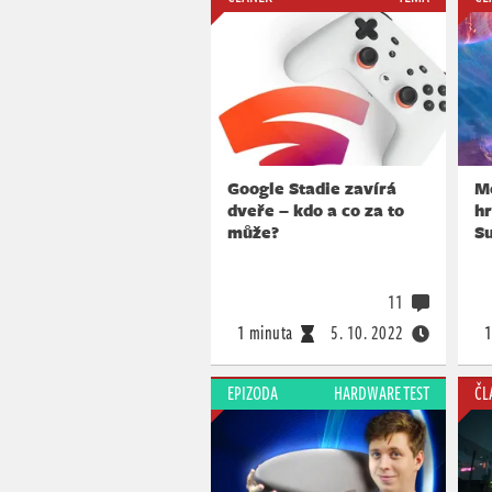
Google Stadie zavírá
M
dveře – kdo a co za to
hr
může?
S
11
1 minuta
5. 10. 2022
1
EPIZODA
HARDWARE TEST
ČL