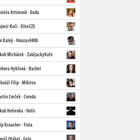
niela Artimová - Dada
jmír Kočí - EliteCZE
n Kalný - Honzas4400
kub Michálek - ZabijackyKafe
rbora Hykšová - Rachel
kuláš Filip - Mikirex
rtin Cvrček - Cvrnda
kub Holienka - Holis
lip Kraucher - Fiola
máš Otáhal - Gelu