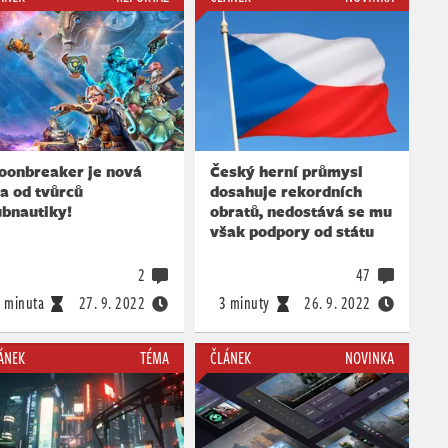
oonbreaker je nová
Český herní průmysl
a od tvůrců
dosahuje rekordních
ubnautiky!
obratů, nedostává se mu
však podpory od státu
2
47
 minuta
27. 9. 2022
3 minuty
26. 9. 2022
ÁNEK
TÉMA
ČLÁNEK
NOVINKA