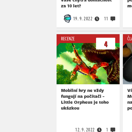
za 10 let?
mo
19. 9. 2022
11
RECENZE
ČL
4
Mobilní hry ne vždy
V
fungují na počítači -
Me
Little Orpheus je toho
n
ukázkou
po
12. 9. 2022
1