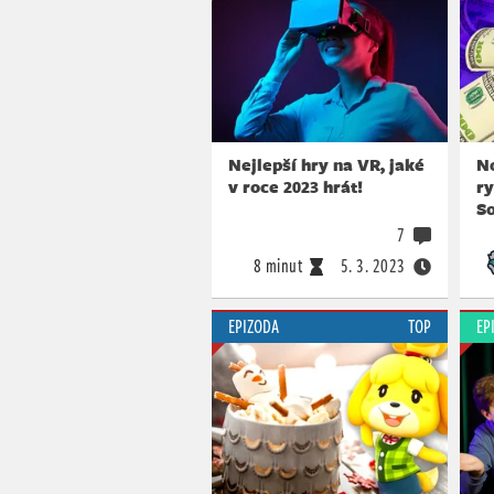
Nejlepší hry na VR, jaké
No
v roce 2023 hrát!
ry
So
7
8 minut
5. 3. 2023
EPIZODA
TOP
EP