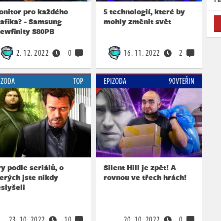
onitor pro každého
5 technologií, které by
afika? - Samsung
mohly změnit svět
iewfinity S80PB
2. 12. 2022
0
16. 11. 2022
2
IZODA
TOP
EPIZODA
90VTEŘIN
y podle seriálů, o
Silent Hill je zpět! A
erých jste nikdy
rovnou ve třech hrách!
slyšeli
23. 10. 2022
10
20. 10. 2022
0