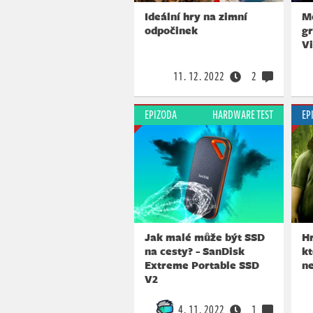
Ideální hry na zimní
M
odpočinek
gr
V
11. 12. 2022
2
EPIZODA
HARDWARE TEST
EP
Jak malé může být SSD
Hr
na cesty? - SanDisk
kt
Extreme Portable SSD
ne
V2
4. 11. 2022
1