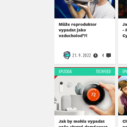
Může reproduktor
Ja
vypadat jako
-
vzducholoď?!
C
21. 9. 2022
4
EPIZODA
TECHFEED
EP
Jak by mohla vypadat
Ch
vaše chytrá domácnost
po