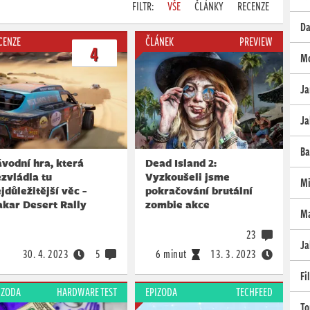
FILTR:
VŠE
ČLÁNKY
RECENZE
Da
CENZE
ČLÁNEK
PREVIEW
4
Mo
Ja
Ja
Ba
vodní hra, která
Dead Island 2:
zvládla tu
Vyzkoušeli jsme
Mi
jdůležitější věc -
pokračování brutální
kar Desert Rally
zombie akce
Ma
23
Ja
30. 4. 2023
5
6 minut
13. 3. 2023
Fi
IZODA
HARDWARE TEST
EPIZODA
TECHFEED
To