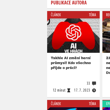
PUBLIKACE AUTORA
ČLÁNEK
TÉMA
RE
Takhle AI změní herní
Zá
průmysl! Kdo všechno
ne
přijde o práci?
ne
Da
33
12 minut
17. 7. 2023
ČLÁNEK
TÉMA
EP