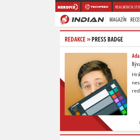
REALMERCH.STO
MAGAZÍN
RECE
REDAKCE
»
PRESS BADGE
Ada
Býva
Hrá
nes
red