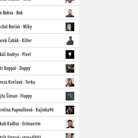
n Bukva - Buk
chal Burian - Miky
rek Čabák - Killer
káš Andrys - Pixel
tr Duppal - Duppy
reza Krečová - Terka
jta Šiman - Fluppy
rolína Papoušková - Kajinka96
kub Kadlus - Erimaerim
trik Strnad - strnadik01