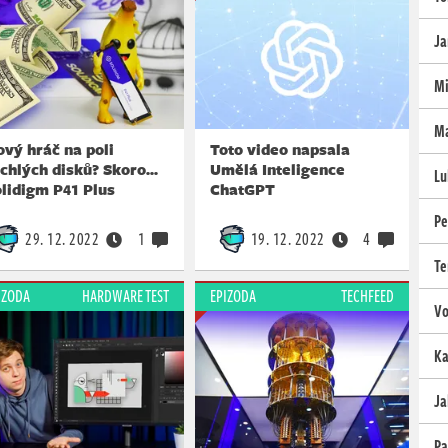
Ja
Mi
Ma
vý hráč na poli
Toto video napsala
chlých disků? Skoro...
Umělá Inteligence
Lu
lidigm P41 Plus
ChatGPT
Pe
29. 12. 2022
1
19. 12. 2022
4
Te
IZODA
HARDWARE TEST
EPIZODA
TECHFEED
Vo
Ka
Ja
Pa