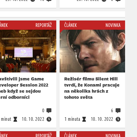
ÁNEK
REPORTÁŽ
ČLÁNEK
NOVINKA
avštívili jsme Game
Režisér filmu Silent Hill
eveloper Session 2022
tvrdí, že Konami pracuje
eb když se sejdou
na několika hrách z
rní odborníci
tohoto světa
0
6
 minut
10. 10. 2022
1 minuta
10. 10. 2022
ÁNEK
REPORTÁŽ
ČLÁNEK
NOVINKA