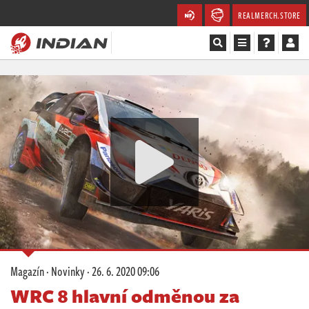
REALMERCH.STORE
Magazín
Recenze
Videa
Soutěže
Databáze
Komunita
Magazín
·
Novinky
·
26. 6. 2020 09:06
Redakce
WRC 8 hlavní odměnou za