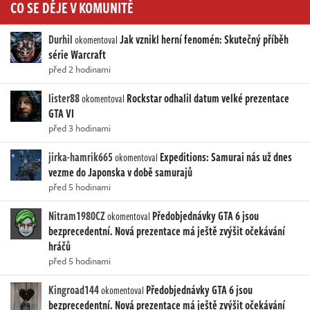
CO SE DĚJE V KOMUNITĚ
Durhil
Jak vznikl herní fenomén: Skutečný příběh
okomentoval
série Warcraft
před 2 hodinami
lister88
Rockstar odhalil datum velké prezentace
okomentoval
GTA VI
před 3 hodinami
jirka-hamrik665
Expeditions: Samurai nás už dnes
okomentoval
vezme do Japonska v době samurajů
před 5 hodinami
Nitram1980CZ
Předobjednávky GTA 6 jsou
okomentoval
bezprecedentní. Nová prezentace má ještě zvýšit očekávání
hráčů
před 5 hodinami
Kingroad144
Předobjednávky GTA 6 jsou
okomentoval
bezprecedentní. Nová prezentace má ještě zvýšit očekávání