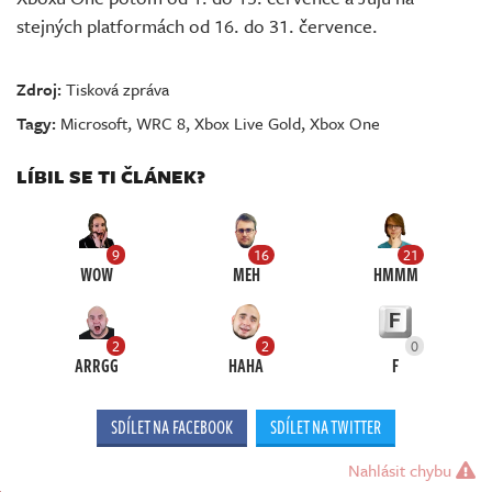
stejných platformách od 16. do 31. července.
Zdroj:
Tisková zpráva
Tagy:
Microsoft
,
WRC 8
,
Xbox Live Gold
,
Xbox One
LÍBIL SE TI ČLÁNEK?
9
16
21
WOW
MEH
HMMM
2
2
0
ARRGG
HAHA
F
SDÍLET NA FACEBOOK
SDÍLET NA TWITTER
Nahlásit chybu