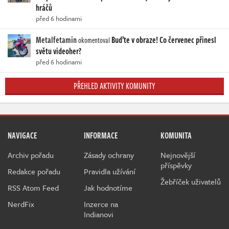
hráčů
před 6 hodinami
Metalfetamin
Buďte v obraze! Co červenec přinesl
okomentoval
světu videoher?
před 6 hodinami
PŘEHLED AKTIVITY KOMUNITY
NAVIGACE
INFORMACE
KOMUNITA
Archiv pořadu
Zásady ochrany
Nejnovější
příspěvky
Redakce pořadu
Pravidla užívání
Žebříček uživatelů
RSS Atom Feed
Jak hodnotíme
NerdFix
Inzerce na
Indianovi