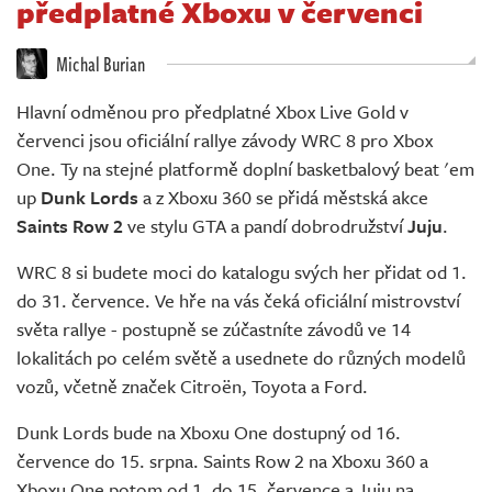
předplatné Xboxu v červenci
Živě
Michal Burian
Hlavní odměnou pro předplatné Xbox Live Gold v
červenci jsou oficiální rallye závody WRC 8 pro Xbox
One. Ty na stejné platformě doplní basketbalový beat 'em
up
Dunk Lords
a z Xboxu 360 se přidá městská akce
Saints Row 2
ve stylu GTA a pandí dobrodružství
Juju
.
WRC 8 si budete moci do katalogu svých her přidat od 1.
do 31. července. Ve hře na vás čeká oficiální mistrovství
světa rallye - postupně se zúčastníte závodů ve 14
lokalitách po celém světě a usednete do různých modelů
vozů, včetně značek Citroën, Toyota a Ford.
Dunk Lords bude na Xboxu One dostupný od 16.
července do 15. srpna. Saints Row 2 na Xboxu 360 a
Xboxu One potom od 1. do 15. července a Juju na