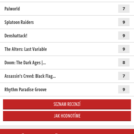
Palworld
7
Splatoon Raiders
9
Denshattack!
9
The Alters: Last Variable
9
Doom: The Dark Ages |…
8
Assassin’s Creed: Black Flag…
7
Rhythm Paradise Groove
9
SEZNAM RECENZÍ
JAK HODNOTÍME