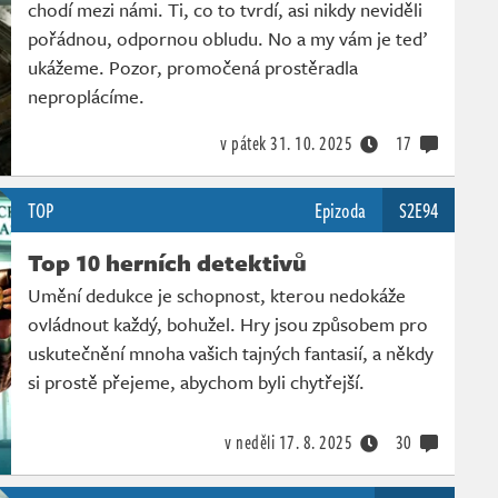
chodí mezi námi. Ti, co to tvrdí, asi nikdy neviděli
pořádnou, odpornou obludu. No a my vám je teď
ukážeme. Pozor, promočená prostěradla
neproplácíme.
v pátek
31. 10. 2025
17
TOP
Epizoda
S2E94
Top 10 herních detektivů
Umění dedukce je schopnost, kterou nedokáže
ovládnout každý, bohužel. Hry jsou způsobem pro
uskutečnění mnoha vašich tajných fantasií, a někdy
si prostě přejeme, abychom byli chytřejší.
v neděli
17. 8. 2025
30