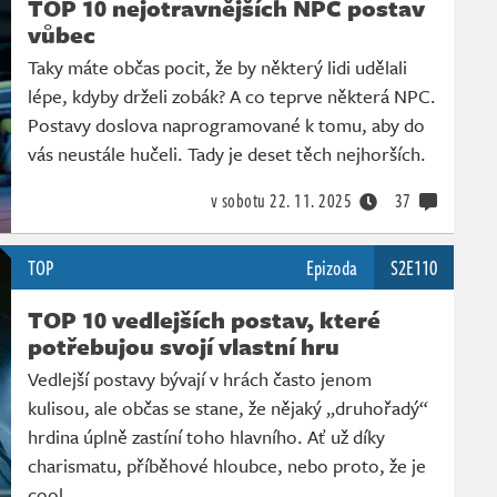
TOP 10 nejotravnějších NPC postav
vůbec
Taky máte občas pocit, že by některý lidi udělali
lépe, kdyby drželi zobák? A co teprve některá NPC.
Postavy doslova naprogramované k tomu, aby do
vás neustále hučeli. Tady je deset těch nejhorších.
v sobotu
22. 11. 2025
37
TOP
Epizoda
S2E110
TOP 10 vedlejších postav, které
potřebujou svojí vlastní hru
Vedlejší postavy bývají v hrách často jenom
kulisou, ale občas se stane, že nějaký „druhořadý“
hrdina úplně zastíní toho hlavního. Ať už díky
charismatu, příběhové hloubce, nebo proto, že je
cool.