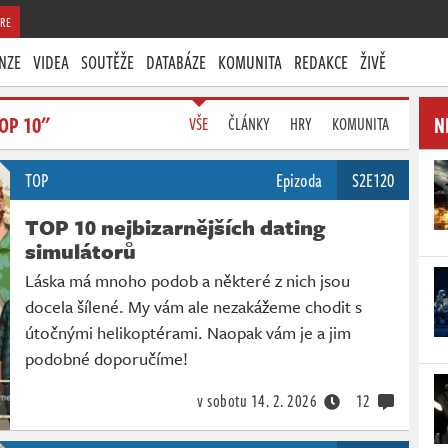
RE
NZE
VIDEA
SOUTĚŽE
DATABÁZE
KOMUNITA
REDAKCE
ŽIVĚ
OP 10"
N
VŠE
ČLÁNKY
HRY
KOMUNITA
TOP
Epizoda
S2E120
TOP 10 nejbizarnějších dating
simulátorů
Láska má mnoho podob a některé z nich jsou
docela šílené. My vám ale nezakážeme chodit s
útočnými helikoptérami. Naopak vám je a jim
podobné doporučíme!
v sobotu
14. 2. 2026
12