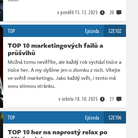
v pondělí
15. 12. 2025
20
TOP
Epizoda
S2E102
TOP 10 marketingových failů a
průšvihů
Možná tomu nevěříte, ale každý rok vychází tisíce a
tisíce her. A my slyšíme jen o zlomku z nich. Vítejte
ve světě marketingu. Jako každý svět, i tento má
svou stinnou stránku.
v sobotu
18. 10. 2025
21
TOP
Epizoda
S2E106
TOP 10 her na naprostý relax po