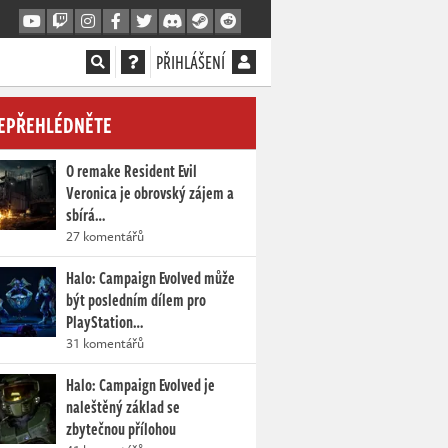
PŘIHLÁŠENÍ
EPŘEHLÉDNĚTE
O remake Resident Evil
Veronica je obrovský zájem a
sbírá…
27 komentářů
Halo: Campaign Evolved může
být posledním dílem pro
PlayStation…
31 komentářů
Halo: Campaign Evolved je
naleštěný základ se
zbytečnou přílohou