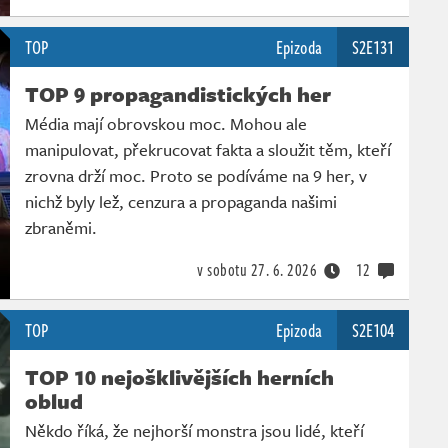
TOP
Epizoda
S2E131
TOP 9 propagandistických her
Média mají obrovskou moc. Mohou ale
manipulovat, překrucovat fakta a sloužit těm, kteří
zrovna drží moc. Proto se podíváme na 9 her, v
nichž byly lež, cenzura a propaganda našimi
zbraněmi.
v sobotu
27. 6. 2026
12
TOP
Epizoda
S2E104
TOP 10 nejošklivějších herních
oblud
Někdo říká, že nejhorší monstra jsou lidé, kteří