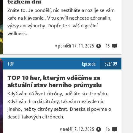
těžkém dni
Znáte to. Je pondělí, nic nestíháte a rozlije se vám
kafe na klávesnici. V tu chvíli nechcete adrenalin,
výzvy ani výbuchy. Dopřejte si váš digitální
wellness.
v pondělí
17. 11. 2025
15
TOP
Epizoda
S2E109
TOP 10 her, kterým vděčíme za
aktuální stav herního průmyslu
Když vám dá život citróny, uděláte si citronádu.
Když vám hra dá citróny, tak vám nezbyde nic
jiného, než ty citróny sežrat. Dneska si povíme o
deseti takových citrónech.
v neděli
7. 12. 2025
16