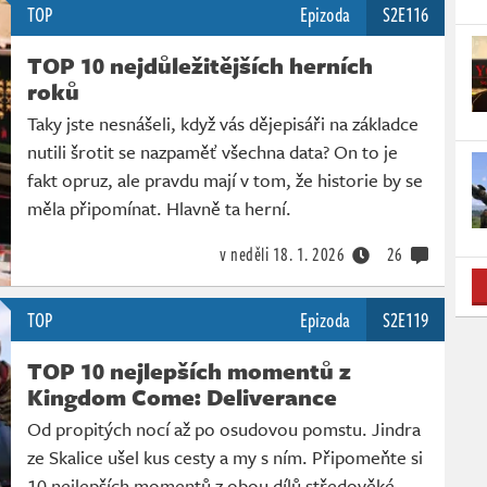
TOP
Epizoda
S2E116
TOP 10 nejdůležitějších herních
roků
Taky jste nesnášeli, když vás dějepisáři na základce
nutili šrotit se nazpaměť všechna data? On to je
fakt opruz, ale pravdu mají v tom, že historie by se
měla připomínat. Hlavně ta herní.
v neděli
18. 1. 2026
26
TOP
Epizoda
S2E119
TOP 10 nejlepších momentů z
Kingdom Come: Deliverance
Od propitých nocí až po osudovou pomstu. Jindra
ze Skalice ušel kus cesty a my s ním. Připomeňte si
10 nejlepších momentů z obou dílů středověké