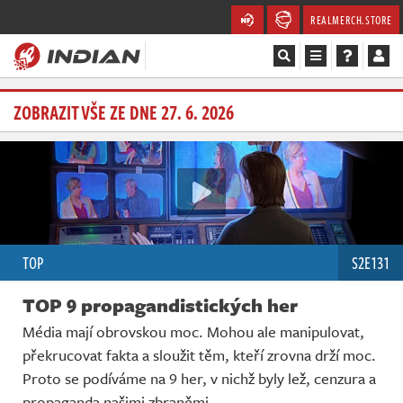
REALMERCH.STORE
Magazín
ZOBRAZIT VŠE ZE DNE 27. 6. 2026
Recenze
Videa
Soutěže
TOP
S2E131
Databáze
TOP 9 propagandistických her
Komunita
Média mají obrovskou moc. Mohou ale manipulovat,
překrucovat fakta a sloužit těm, kteří zrovna drží moc.
Redakce
Proto se podíváme na 9 her, v nichž byly lež, cenzura a
propaganda našimi zbraněmi.