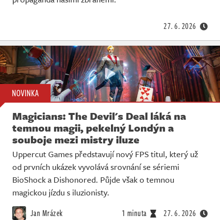
Živě
27. 6. 2026
NOVINKA
Magicians: The Devil's Deal láká na
temnou magii, pekelný Londýn a
souboje mezi mistry iluze
Uppercut Games představují nový FPS titul, který už
od prvních ukázek vyvolává srovnání se sériemi
BioShock a Dishonored. Půjde však o temnou
magickou jízdu s iluzionisty.
Jan Mrázek
1 minuta
27. 6. 2026