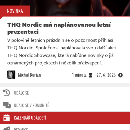
NOVINKA
THQ Nordic má naplánovanou letní
prezentaci
V polovině letních prázdnin se o pozornost přihlásí
THQ Nordic. Společnost naplánovala svou další akci
THQ Nordic Showcase, která nabídne novinky o již
oznámených projektech i několik překvapení.
Michal Burian
1 minuta
27. 6. 2026
UDÁLO SE
UDÁLO SE V KOMUNITĚ
KALENDÁŘ UDÁLOSTÍ