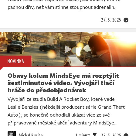
Živě
padnou dřív, než vám stihne stoupnout adrenalin.
27. 5. 2025
NOVINKA
Obavy kolem MindsEye má rozptýlit
šestiminutové video. Vývojáři tlačí
hráče do předobjednávek
Vývojáři ze studia Build A Rocket Boy, které vede
Leslie Benzies (někdejší producent série Grand Theft
Auto), se konečně odhodlali ukázat více ze své
připravované městské akční adventury MindsEye.
Michal Burian
1 minuta
27. 5. 2025