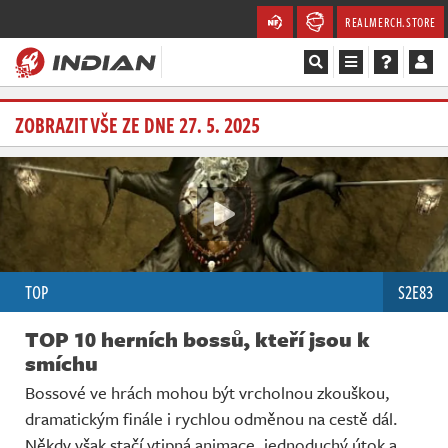
REALMERCH.STORE
Magazín
ZOBRAZIT VŠE ZE DNE 27. 5. 2025
Recenze
Videa
Soutěže
TOP
S2E83
Databáze
TOP 10 herních bossů, kteří jsou k
Komunita
smíchu
Bossové ve hrách mohou být vrcholnou zkouškou,
Redakce
dramatickým finále i rychlou odměnou na cestě dál.
Někdy však stačí vtipná animace, jednoduchý útok a