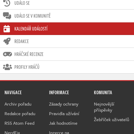
UDÁLO SE
UDÁLO SE V KOMUNITĚ
KALENDÁŘ UDÁLOSTÍ
REDAKCE
HRÁČSKÉ RECENZE
PROFILY HRÁČŮ
NAVIGACE
INFORMACE
KOMUNITA
Archiv pořadu
Zásady ochrany
Nejnovější
příspěvky
Redakce pořadu
Pravidla užívání
Žebříček uživatelů
RSS Atom Feed
Jak hodnotíme
NerdFix
Inzerce na