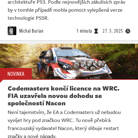
architektuře PS3. Podle nejnovějších zákulisích zpráv
by v tomhle případě mohla pomoct vylepšená verze
technologie PSSR.
Michal Burian
1 minuta
27. 5. 2025
NOVINKA
Codemasters končí licence na WRC.
FIA uzavřela novou dohodu se
společností Nacon
Není tajemstvím, že EA a Codemasters už nebudou
vyvíjet hry pod značkou WRC. Tu nově přebírá
francouzský vydavatel Nacon, který slibuje restart
značky a nové nápady.