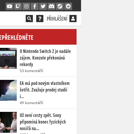
PŘIHLÁŠENÍ
EPŘEHLÉDNĚTE
O Nintendo Switch 2 je nadále
zájem. Konzole překonává
rekordy
53 komentářů
EA má pod novým vlastníkem
šetřit. Zvažuje prodej studií
i…
49 komentářů
Už není cesty zpět. Sony
připomíná konec fyzických
nosičů na…