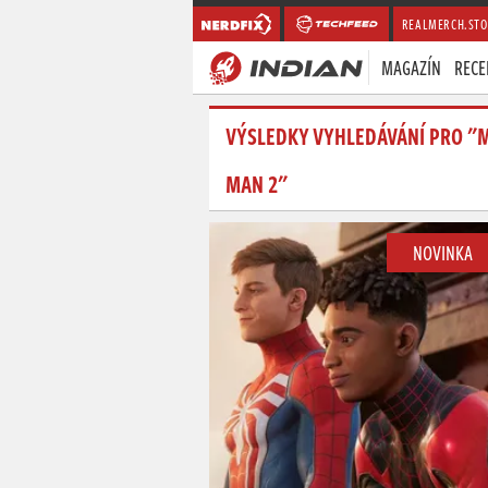
REALMERCH.STO
MAGAZÍN
RECE
VÝSLEDKY VYHLEDÁVÁNÍ PRO "M
MAN 2"
NOVINKA