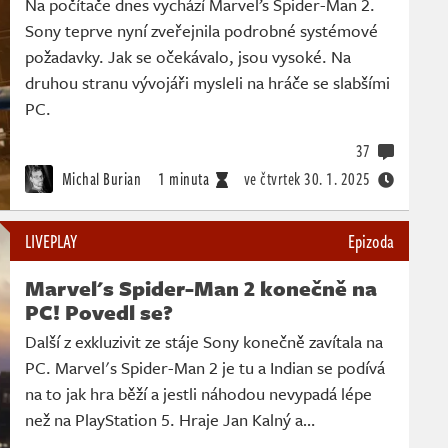
Na počítače dnes vychází Marvel’s Spider-Man 2.
Sony teprve nyní zveřejnila podrobné systémové
požadavky. Jak se očekávalo, jsou vysoké. Na
druhou stranu vývojáři mysleli na hráče se slabšími
PC.
37
Michal Burian
1 minuta
ve čtvrtek
30. 1. 2025
LIVEPLAY
Epizoda
Marvel's Spider-Man 2 konečně na
PC! Povedl se?
Další z exkluzivit ze stáje Sony konečně zavítala na
PC. Marvel's Spider-Man 2 je tu a Indian se podívá
na to jak hra běží a jestli náhodou nevypadá lépe
než na PlayStation 5. Hraje Jan Kalný a…