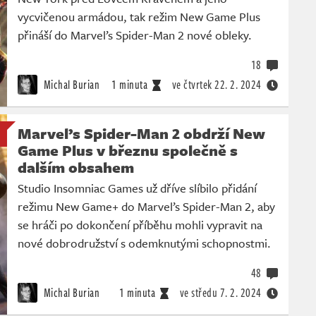
vycvičenou armádou, tak režim New Game Plus
přináší do Marvel’s Spider-Man 2 nové obleky.
18
Michal Burian
1 minuta
ve čtvrtek
22. 2. 2024
Marvel’s Spider-Man 2 obdrží New
Game Plus v březnu společně s
dalším obsahem
Studio Insomniac Games už dříve slíbilo přidání
režimu New Game+ do Marvel’s Spider-Man 2, aby
se hráči po dokončení příběhu mohli vypravit na
nové dobrodružství s odemknutými schopnostmi.
48
Michal Burian
1 minuta
ve středu
7. 2. 2024