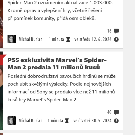
Spider-Man 2 oznámením aktualizace 1.003.000.
Kromě oprav a vylepšení hry, včetně řešení
připomínek komunity, přidá osm obleků.
16
Michal Burian
1 minuta
ve středu
12. 6. 2024
PS5 exkluzivita Marvel's Spider-
Man 2 prodala 11 milionů kusů
Poslední dobrodružství pavoučích hrdinů se může
pochlubit skvělými výsledky. Podle nejnovějších
informací od Sony se prodalo více než 11 milionů
kusů hry Marvel's Spider-Man 2.
40
Michal Burian
1 minuta
ve čtvrtek
30. 5. 2024