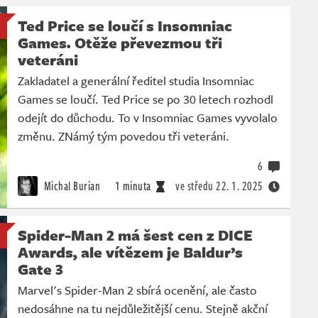
Ted Price se loučí s Insomniac
Games. Otěže převezmou tři
veteráni
Zakladatel a generální ředitel studia Insomniac
Games se loučí. Ted Price se po 30 letech rozhodl
odejít do důchodu. To v Insomniac Games vyvolalo
změnu. ZNámý tým povedou tři veteráni.
6
Michal Burian
1 minuta
ve středu
22. 1. 2025
Spider-Man 2 má šest cen z DICE
Awards, ale vítězem je Baldur’s
Gate 3
Marvel's Spider-Man 2 sbírá ocenění, ale často
nedosáhne na tu nejdůležitější cenu. Stejně akční