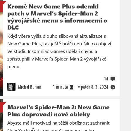
Kromě New Game Plus odemkl
patch v Marvel's Spider-Man 2
vývojářské menu s informacemi o
DLC
Když včera vyšla dlouho slibovaná aktualizace s
New Game Plus, tak ještě hráči netušili, co objeví.
Ve studiu Insomniac Games udělali chybu a
zpřístupnili v Marvel's Spider-Man 2 vývojářské
menu.
14
Michal Burian
1 minuta
v pátek
8. 3. 2024
Marvel’s Spider-Man 2: New Game
Plus doprovodí nové obleky
Abyste měli motivaci na těžší obtížnost zachránit
New York před Lovcem Kravenem a jeho