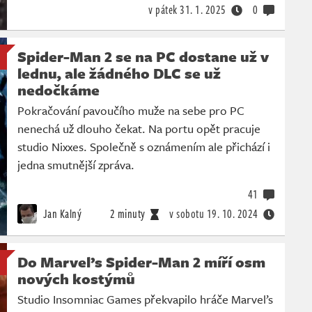
v pátek
31. 1. 2025
0
Spider-Man 2 se na PC dostane už v
lednu, ale žádného DLC se už
nedočkáme
Pokračování pavoučího muže na sebe pro PC
nenechá už dlouho čekat. Na portu opět pracuje
studio Nixxes. Společně s oznámením ale přichází i
jedna smutnější zpráva.
41
Jan Kalný
2 minuty
v sobotu
19. 10. 2024
Do Marvel’s Spider-Man 2 míří osm
nových kostýmů
Studio Insomniac Games překvapilo hráče Marvel’s