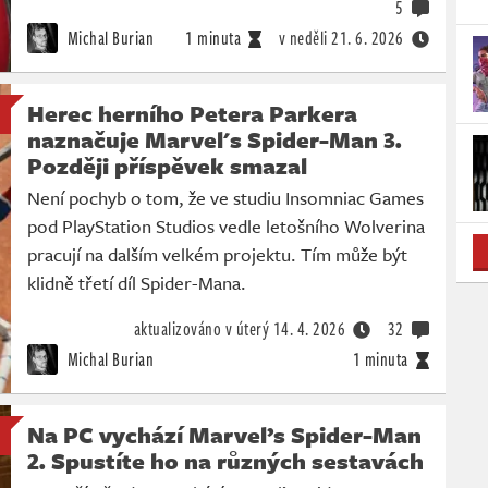
5
Michal Burian
1 minuta
v neděli
21. 6. 2026
Herec herního Petera Parkera
naznačuje Marvel's Spider-Man 3.
Později příspěvek smazal
Není pochyb o tom, že ve studiu Insomniac Games
pod PlayStation Studios vedle letošního Wolverina
pracují na dalším velkém projektu. Tím může být
klidně třetí díl Spider-Mana.
aktualizováno v úterý
14. 4. 2026
32
Michal Burian
1 minuta
Na PC vychází Marvel’s Spider-Man
2. Spustíte ho na různých sestavách