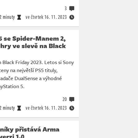
3
2 minuty
ve čtvrtek
16. 11. 2023
5 se Spider-Manem 2,
hry ve slevě na Black
n Black Friday 2023. Letos si Sony
ceny na největší PS5 tituly,
ladače DualSense a výhodné
ayStation 5.
20
2 minuty
ve čtvrtek
16. 11. 2023
lníky přistává Arma
verzi 1.0