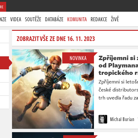
RE
NZE
VIDEA
SOUTĚŽE
DATABÁZE
KOMUNITA
REDAKCE
ŽIVĚ
ZOBRAZIT VŠE ZE DNE 16. 11. 2023
Zpříjemni si
NOVINKA
od Playmana
tropického r
Zpříjemni si leto
české distributor
trh uvedla řadu z
Michal Burian