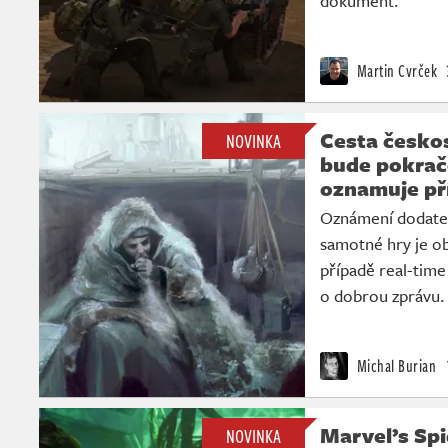
dokument.
Martin Cvrček
Cesta česko
NOVINKA
bude pokrač
oznamuje př
Oznámení dodateč
samotné hry je ob
případě real-time
o dobrou zprávu. 
Michal Burian
Marvel’s Sp
NOVINKA