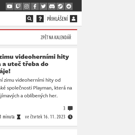
PŘIHLÁŠENÍ
ZPĚT NA KALENDÁŘ
 zimu videoherními hity
 a uteč třeba do
áje!
šní zimu videoherními hity od
ské společnosti Playman, která na
ajímavých a oblíbených her.
3
1 minuta
ve čtvrtek
16. 11. 2023