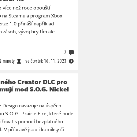
 více než roce opouští
p na Steamu a program Xbox
ze 1.0 přináší například
m zásob, vývoj hry tím ale
2
2 minuty
ve čtvrtek
16. 11. 2023
šného Creator DLC pro
mují mod S.O.G. Nickel
Design navazuje na úspěch
u S.O.G. Prairie Fire, které bude
iřovat s pomocí bezplatného
. V přípravě jsou i komiksy či