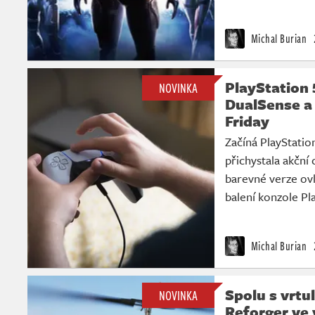
Michal Burian
PlayStation 
NOVINKA
DualSense a 
Friday
Začíná PlayStatio
přichystala akční 
barevné verze ov
balení konzole Pl
Michal Burian
Spolu s vrtu
NOVINKA
Reforger ve 