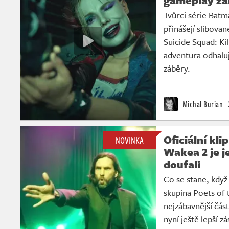
Tvůrci série Bat
přinášejí slibovan
Suicide Squad: Kil
adventura odhaluj
záběry.
Michal Burian
Oficiální kli
NOVINKA
Wakea 2 je j
doufali
Co se stane, když
skupina Poets of
nejzábavnější čás
nyní ještě lepší z