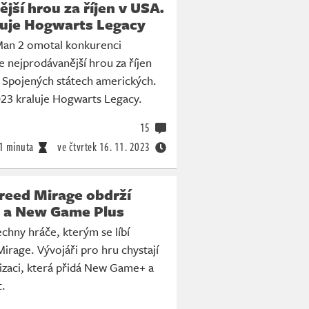
jší hrou za říjen v USA.
luje Hogwarts Legacy
Man 2 omotal konkurenci
e nejprodávanější hrou za říjen
e Spojených státech amerických.
023 kraluje Hogwarts Legacy.
15
1 minuta
ve čtvrtek
16. 11. 2023
reed Mirage obdrží
t a New Game Plus
echny hráče, kterým se líbí
Mirage. Vývojáři pro hru chystají
izaci, která přidá New Game+ a
.