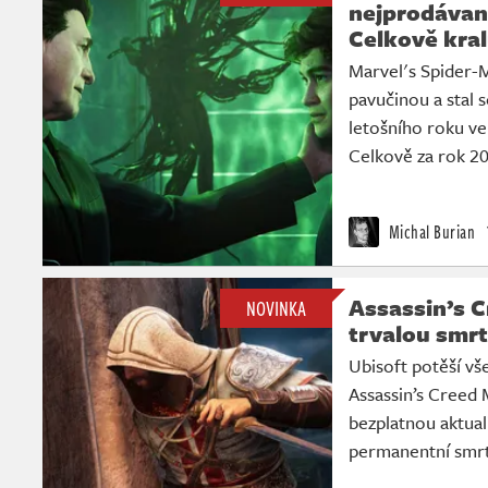
nejprodávaně
Celkově kra
Marvel's Spider-
pavučinou a stal s
letošního roku v
Celkově za rok 2
Michal Burian
Assassin’s C
NOVINKA
trvalou smr
Ubisoft potěší vš
Assassin’s Creed 
bezplatnou aktual
permanentní smrt