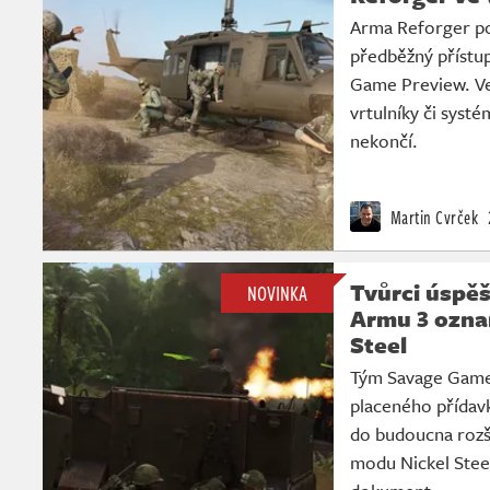
Arma Reforger po
předběžný přístu
Game Preview. Ver
vrtulníky či systé
nekončí.
Martin Cvrček
Tvůrci úspě
NOVINKA
Armu 3 ozna
Steel
Tým Savage Game 
placeného přídavk
do budoucna rozš
modu Nickel Steel