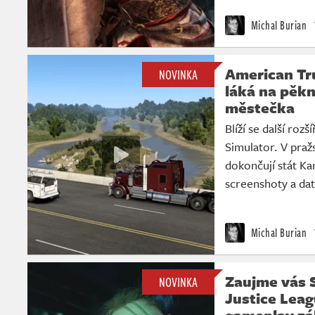
Michal Burian
American Tr
NOVINKA
láká na pěk
městečka
Blíží se další roz
Simulator. V pra
dokončují stát Kan
screenshoty a da
Michal Burian
Zaujme vás S
NOVINKA
Justice Leag
gameplay zá