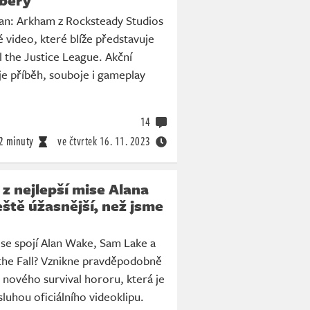
man: Arkham z Rocksteady Studios
é video, které blíže představuje
l the Justice League. Akční
e příběh, souboje i gameplay
14
2 minuty
ve čtvrtek
16. 11. 2023
p z nejlepší mise Alana
eště úžasnější, než jsme
 se spojí Alan Wake, Sam Lake a
 the Fall? Vznikne pravděpodobně
t nového survival hororu, která je
ásluhou oficiálního videoklipu.