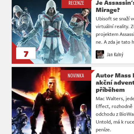
Je Assassin'
RECENZE
Mirage?
Ubisoft se snaží 
virtuální reality. 
projektem Assass
ne. A zda je tato 
7
Jan Kalný
Autor Mass E
NOVINKA
akční adven
příběhem
Mac Walters, jede
Effect, rozhodně 
odchodu z BioWar
Untold, má k ruce
peníze.