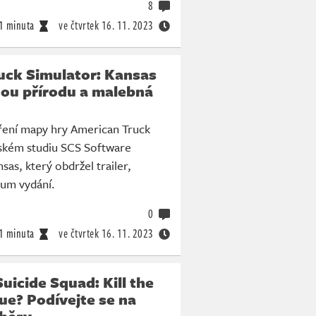
8
1 minuta
ve čtvrtek
16. 11. 2023
uck Simulator: Kansas
nou přírodu a malebná
šíření mapy hry American Truck
žském studiu SCS Software
sas, který obdržel trailer,
tum vydání.
0
1 minuta
ve čtvrtek
16. 11. 2023
uicide Squad: Kill the
ue? Podívejte se na
běry