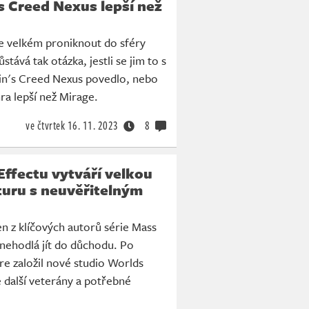
s Creed Nexus lepší než
ve velkém proniknout do sféry
Zůstává tak otázka, jestli se jim to s
in's Creed Nexus povedlo, nebo
hra lepší než Mirage.
ve čtvrtek
16. 11. 2023
8
ffectu vytváří velkou
turu s neuvěřitelným
n z klíčových autorů série Mass
nehodlá jít do důchodu. Po
e založil nové studio Worlds
 další veterány a potřebné