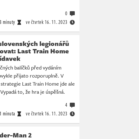
0
3 minuty
ve čtvrtek
16. 11. 2023
slovenských legionářů
ovat: Last Train Home
ídavek
ných balíčků před vydáním
vykle přijato rozporuplně. V
 strategie Last Train Home jde ale
Vypadá to, že hra je úspěšná.
4
1 minuta
ve čtvrtek
16. 11. 2023
ider-Man 2