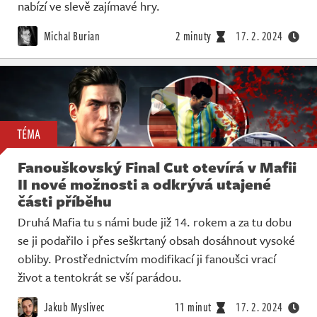
Živě
nabízí ve slevě zajímavé hry.
Michal Burian
2 minuty
17. 2. 2024
TÉMA
Fanouškovský Final Cut otevírá v Mafii
II nové možnosti a odkrývá utajené
části příběhu
Druhá Mafia tu s námi bude již 14. rokem a za tu dobu
se ji podařilo i přes seškrtaný obsah dosáhnout vysoké
obliby. Prostřednictvím modifikací ji fanoušci vrací
život a tentokrát se vší parádou.
Jakub Myslivec
11 minut
17. 2. 2024