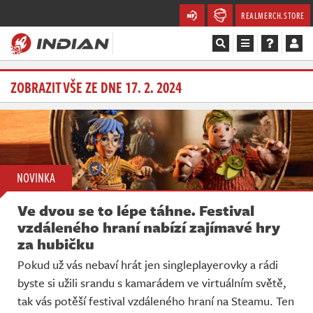
REALMERCH.STORE
Magazín
ZOBRAZIT VŠE ZE DNE 17. 2. 2024
Recenze
Videa
NOVINKA
Soutěže
Ve dvou se to lépe táhne. Festival
Databáze
vzdáleného hraní nabízí zajímavé hry
za hubičku
Komunita
Pokud už vás nebaví hrát jen singleplayerovky a rádi
byste si užili srandu s kamarádem ve virtuálním světě,
Redakce
tak vás potěší festival vzdáleného hraní na Steamu. Ten