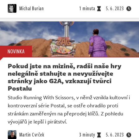
Živě
Michal Burian
1 minuta
5. 6. 2023
NOVINKA
Pokud jste na mizině, radši naše hry
nelegálně stahujte a nevyužívejte
stránky jako G2A, vzkazují tvůrci
Postalu
Studio Running With Scissors, v němž vznikla kultovní i
kontroverzní série Postal, se ostře ohradilo proti
stránkám zaměřeným na přeprodej klíčů. Z pohledu
vývojářů je lepší i pirátství.
Martin Cvrček
3 minuty
5. 6. 2023