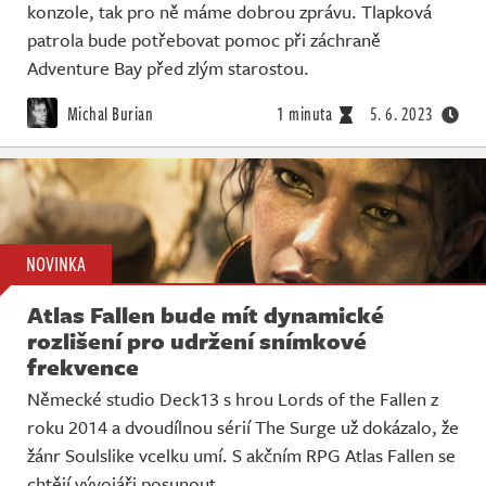
konzole, tak pro ně máme dobrou zprávu. Tlapková
patrola bude potřebovat pomoc při záchraně
Adventure Bay před zlým starostou.
Michal Burian
1 minuta
5. 6. 2023
NOVINKA
Atlas Fallen bude mít dynamické
rozlišení pro udržení snímkové
frekvence
Německé studio Deck13 s hrou Lords of the Fallen z
roku 2014 a dvoudílnou sérií The Surge už dokázalo, že
žánr Soulslike vcelku umí. S akčním RPG Atlas Fallen se
chtějí vývojáři posunout.