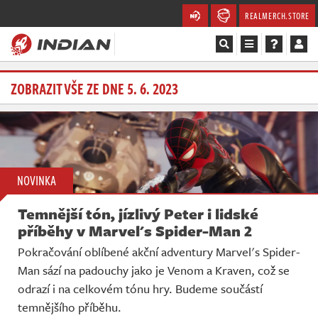
REALMERCH.STORE
Magazín
ZOBRAZIT VŠE ZE DNE 5. 6. 2023
Recenze
Videa
NOVINKA
Soutěže
Temnější tón, jízlivý Peter i lidské
Databáze
příběhy v Marvel's Spider-Man 2
Pokračování oblíbené akční adventury Marvel's Spider-
Komunita
Man sází na padouchy jako je Venom a Kraven, což se
odrazí i na celkovém tónu hry. Budeme součástí
Redakce
temnějšího příběhu.