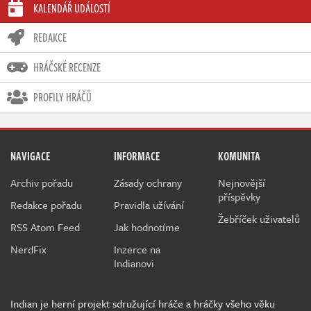
KALENDÁŘ UDÁLOSTÍ
REDAKCE
HRÁČSKÉ RECENZE
PROFILY HRÁČŮ
NAVIGACE
INFORMACE
KOMUNITA
Archiv pořadu
Zásady ochrany
Nejnovější
příspěvky
Redakce pořadu
Pravidla užívání
Žebříček uživatelů
RSS Atom Feed
Jak hodnotíme
NerdFix
Inzerce na
Indianovi
Indian je herní projekt sdružující hráče a hráčky všeho věku