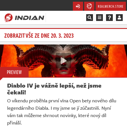
REALMERCH.STORE
Magazín
ZOBRAZIT VŠE ZE DNE 20. 3. 2023
Recenze
Videa
PREVIEW
Soutěže
Diablo IV je vážně lepší, než jsme
Databáze
čekali!
O víkendu proběhla první vlna Open bety nového dílu
Komunita
legendárního Diabla. I my jsme se jí zúčastnili. Nyní
vám tak můžeme shrnout novinky, které nový díl
Redakce
přináší.