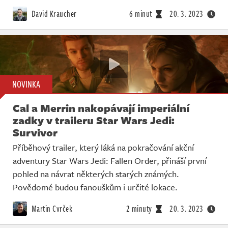
Živě
David Kraucher
6 minut
20. 3. 2023
NOVINKA
Cal a Merrin nakopávají imperiální
zadky v traileru Star Wars Jedi:
Survivor
Příběhový trailer, který láká na pokračování akční
adventury Star Wars Jedi: Fallen Order, přináší první
pohled na návrat některých starých známých.
Povědomé budou fanouškům i určité lokace.
Martin Cvrček
2 minuty
20. 3. 2023