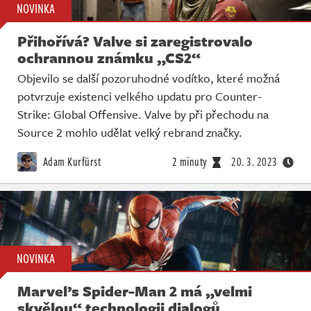
NOVINKA
Přihořívá? Valve si zaregistrovalo
ochrannou známku „CS2“
Objevilo se další pozoruhodné vodítko, které možná
potvrzuje existenci velkého updatu pro Counter-
Strike: Global Offensive. Valve by při přechodu na
Source 2 mohlo udělat velký rebrand značky.
Adam Kurfürst
2 minuty
20. 3. 2023
NOVINKA
Marvel’s Spider-Man 2 má „velmi
skvělou“ technologii dialogů