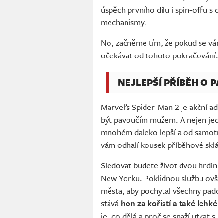
úspěch prvního dílu i spin-offu 
mechanismy.
No, začněme tím, že pokud se vám 
očekávat od tohoto pokračování
NEJLEPŠÍ PŘÍBĚH O 
Marvel’s Spider-Man 2 je akční ad
být pavoučím mužem. A nejen jed
mnohém daleko lepší a od samot
vám odhalí kousek příběhové skl
Sledovat budete život dvou hrdin
New Yorku. Poklidnou službu ovš
města, aby pochytal všechny pado
stává
hon za kořistí a také lehké
je, co dělá a proč se snaží utkat s