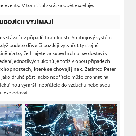
e eventy. V tom titul zkrátka opět exceluje.
UBOJÍCH VYJÍMAJÍ
 stávají i v případě hratelnosti. Soubojový systém
dyž budete dříve či později vytvářet ty stejné
nění a to, že hrajete za superhrdinu, se dostaví v
dení jednotlivých úkonů je totiž v obou případech
 schopnostech, které se chovají jinak
. Zatímco Peter
á jako druhé pěsti nebo nepřítele může prohnat na
elektřinou vymrští nepřátele do vzduchu nebo svou
ii explodovat.