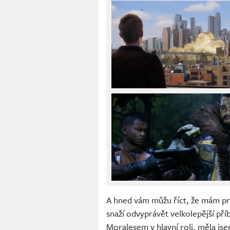
A hned vám můžu říct, že mám pro
snaží odvyprávět velkolepější p
Moralesem v hlavní roli, měla js