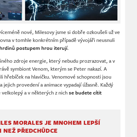
víceméně nové, Milesovy jsme si dobře ozkoušeli už ve
zrovna v tomhle konkrétním případě vývojáři neusnuli
hrdinů postupem hrou iterují
.
jiného zdroje energie, který nebudu prozrazovat, a v
 právě symbiont Venom, kterým se Peter nakazí. A
ili hřebíček na hlavičku. Venomové schopnosti jsou
a jejich provedení a animace vypadají úžasně. Každý
velkolepý a v některých z nich
se budete cítit
ILES MORALES JE MNOHEM LEPŠÍ
N NEŽ PŘEDCHŮDCE