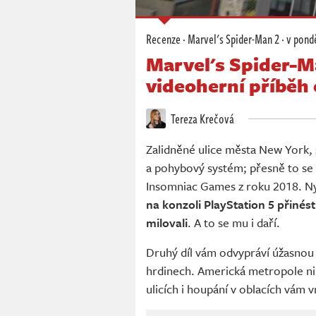
Recenze
·
Marvel's Spider-Man 2
·
v pondě
Marvel's Spider-Ma
videoherní příběh
Tereza Krečová
Zalidněné ulice města New York, 
a pohybový systém; přesně to se 
Insomniac Games z roku 2018. Nyn
na konzoli PlayStation 5 přinést
milovali
. A to se mu i daří.
Druhý díl vám odvypráví úžasnou
hrdinech. Americká metropole nik
ulicích i houpání v oblacích vám v