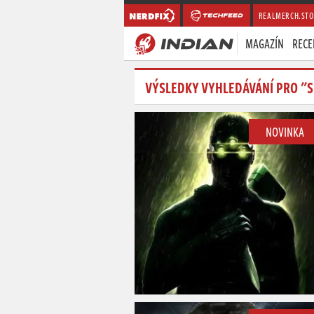
REALMERCH.STO
MAGAZÍN
RECE
VÝSLEDKY VYHLEDÁVÁNÍ PRO "S
NOVINKA