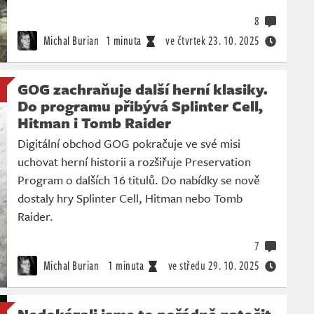
8
Michal Burian
1 minuta
ve čtvrtek
23. 10. 2025
GOG zachraňuje další herní klasiky.
Do programu přibývá Splinter Cell,
Hitman i Tomb Raider
Digitální obchod GOG pokračuje ve své misi
uchovat herní historii a rozšiřuje Preservation
Program o dalších 16 titulů. Do nabídky se nově
dostaly hry Splinter Cell, Hitman nebo Tomb
Raider.
7
Michal Burian
1 minuta
ve středu
29. 10. 2025
Nedokázali jsme to pořádně natočit,