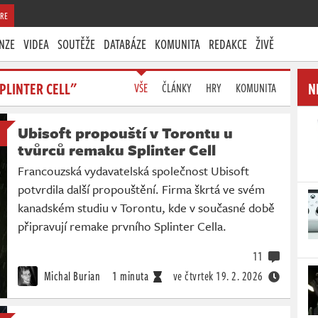
RE
NZE
VIDEA
SOUTĚŽE
DATABÁZE
KOMUNITA
REDAKCE
ŽIVĚ
PLINTER CELL"
N
VŠE
ČLÁNKY
HRY
KOMUNITA
Ubisoft propouští v Torontu u
tvůrců remaku Splinter Cell
Francouzská vydavatelská společnost Ubisoft
potvrdila další propouštění. Firma škrtá ve svém
kanadském studiu v Torontu, kde v současné době
připravují remake prvního Splinter Cella.
11
Michal Burian
1 minuta
ve čtvrtek
19. 2. 2026