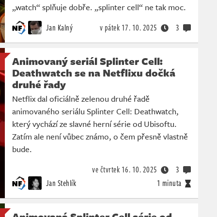
„watch“ splňuje dobře. „splinter cell“ ne tak moc.
Jan Kalný
v pátek
17. 10. 2025
3
Animovaný seriál Splinter Cell:
Deathwatch se na Netflixu dočká
druhé řady
Netflix dal oficiálně zelenou druhé řadě
animovaného seriálu Splinter Cell: Deathwatch,
který vychází ze slavné herní série od Ubisoftu.
Zatím ale není vůbec známo, o čem přesně vlastně
bude.
ve čtvrtek
16. 10. 2025
3
Jan Stehlík
1 minuta
Animovaná Splinter Cell série od