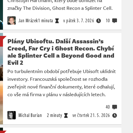
Christoph Hartmann, který bude dohlížet na
značky The Division, Ghost Recon a Splinter Cell.
Jan Mrázek
1 minuta
v pátek
3. 7. 2026
10
Plány Ubisoftu. Další Assassin’s
Creed, Far Cry i Ghost Recon. Chybí
ale Splinter Cell a Beyond Good and
Evil 2
Po turbulentním období potřebuje Ubisoft uklidnit
investory. Francouzská společnost se rozhodla
zveřejnit nové finanční dokumenty, které odhalují,
co vše má firma v plánu v následujících letech.
40
Michal Burian
2 minuty
ve čtvrtek
21. 5. 2026