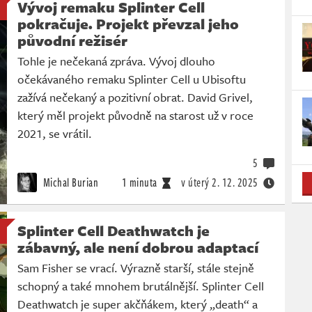
Vývoj remaku Splinter Cell
pokračuje. Projekt převzal jeho
původní režisér
Tohle je nečekaná zpráva. Vývoj dlouho
očekávaného remaku Splinter Cell u Ubisoftu
zažívá nečekaný a pozitivní obrat. David Grivel,
který měl projekt původně na starost už v roce
2021, se vrátil.
5
Michal Burian
1 minuta
v úterý
2. 12. 2025
Splinter Cell Deathwatch je
zábavný, ale není dobrou adaptací
Sam Fisher se vrací. Výrazně starší, stále stejně
schopný a také mnohem brutálnější. Splinter Cell
Deathwatch je super akčňákem, který „death“ a