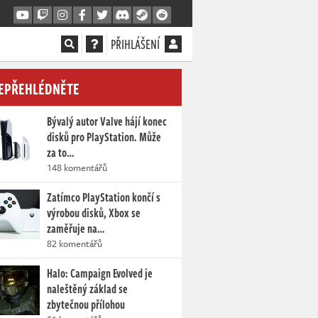
PŘIHLÁŠENÍ
EPŘEHLÉDNĚTE
Bývalý autor Valve hájí konec
disků pro PlayStation. Může
za to…
148 komentářů
Zatímco PlayStation končí s
výrobou disků, Xbox se
zaměřuje na…
82 komentářů
Halo: Campaign Evolved je
naleštěný základ se
zbytečnou přílohou