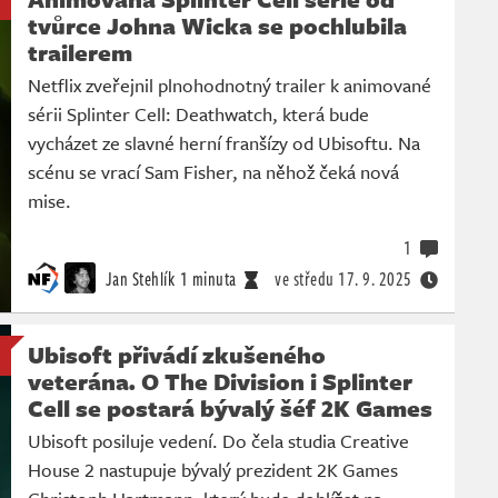
tvůrce Johna Wicka se pochlubila
trailerem
Netflix zveřejnil plnohodnotný trailer k animované
sérii Splinter Cell: Deathwatch, která bude
vycházet ze slavné herní franšízy od Ubisoftu. Na
scénu se vrací Sam Fisher, na něhož čeká nová
mise.
1
Jan Stehlík
1 minuta
ve středu
17. 9. 2025
Ubisoft přivádí zkušeného
veterána. O The Division i Splinter
Cell se postará bývalý šéf 2K Games
Ubisoft posiluje vedení. Do čela studia Creative
House 2 nastupuje bývalý prezident 2K Games