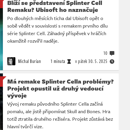
Blíží se představení Splinter Cell
Remaku? Ubisoft ho naznačuje
Po dlouhých měsících ticha dal Ubisoft opět o
sobě vědět v souvislosti s remakem prvního dílu
série Splinter Cell. Záhadný příspěvek v hráčích
okamžitě rozvířil naděje.
10
Michal Burian
1 minuta
v pátek
30. 5. 2025
Má remake Splinter Cella problémy?
Projekt opustil už druhý vedoucí
vývoje
Vývoj remaku původního Splinter Cella začíná
pomalu, ale jistě připomínat Skull and Bones. Hra
totiž ztratila druhého režiséra. Projekt zůstává bez
hlavní tvůrčí vize.