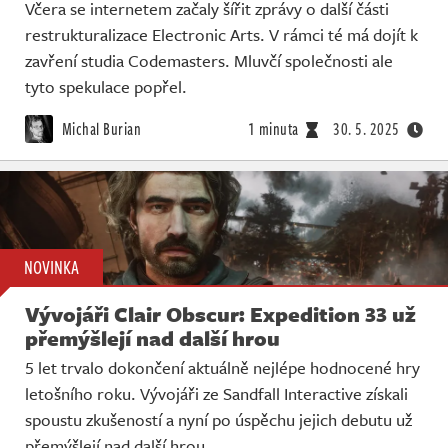
Včera se internetem začaly šířit zprávy o další části
restrukturalizace Electronic Arts. V rámci té má dojít k
zavření studia Codemasters. Mluvčí společnosti ale
tyto spekulace popřel.
Michal Burian
1 minuta
30. 5. 2025
NOVINKA
Vývojáři Clair Obscur: Expedition 33 už
přemýšlejí nad další hrou
5 let trvalo dokončení aktuálně nejlépe hodnocené hry
letošního roku. Vývojáři ze Sandfall Interactive získali
spoustu zkušeností a nyní po úspěchu jejich debutu už
přemýšlejí nad další hrou.