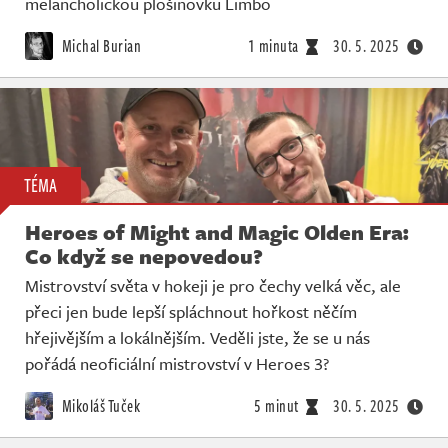
melancholickou plošinovku Limbo
Michal Burian
1 minuta
30. 5. 2025
TÉMA
Heroes of Might and Magic Olden Era:
Co když se nepovedou?
Mistrovství světa v hokeji je pro čechy velká věc, ale
přeci jen bude lepší spláchnout hořkost něčím
hřejivějším a lokálnějším. Veděli jste, že se u nás
pořádá neoficiální mistrovství v Heroes 3?
Mikoláš Tuček
5 minut
30. 5. 2025