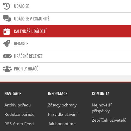
UDÁLO SE
UDÁLO SE V KOMUNITĚ
KALENDÁŘ UDÁLOSTÍ
REDAKCE
HRÁČSKÉ RECENZE
PROFILY HRÁČŮ
NAVIGACE
INFORMACE
KOMUNITA
Archiv pořadu
Zásady ochrany
Nejnovější
příspěvky
Redakce pořadu
Pravidla užívání
Žebříček uživatelů
RSS Atom Feed
Jak hodnotíme