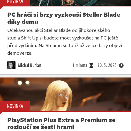
NOVINKA
PC hráči si brzy vyzkouší Stellar Blade
díky demu
Očekávanou akci Stellar Blade od jihokorejského
studia Shift Up si budete moct vyzkoušet na PC ještě
před vydáním. Na Steamu se totiž už velice brzy objeví
demoverze.
Michal Burian
1 minuta
30. 5. 2025
NOVINKA
PlayStation Plus Extra a Premium se
rozloučí se šesti hrami