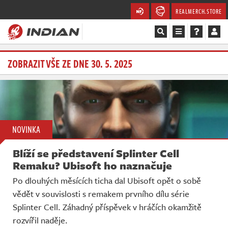
REALMERCH.STORE
Magazín
ZOBRAZIT VŠE ZE DNE 30. 5. 2025
Recenze
Videa
NOVINKA
Soutěže
Blíží se představení Splinter Cell
Databáze
Remaku? Ubisoft ho naznačuje
Po dlouhých měsících ticha dal Ubisoft opět o sobě
Komunita
vědět v souvislosti s remakem prvního dílu série
Splinter Cell. Záhadný příspěvek v hráčích okamžitě
Redakce
rozvířil naděje.